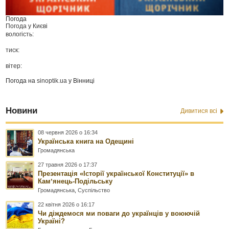
Погода
Погода у
Києві
вологість:
тиск:
вітер:
Погода на
sinoptik.ua
у Вінниці
Новини
Дивитися всі
08 червня 2026 о 16:34
Українська книга на Одещині
Громадянська
27 травня 2026 о 17:37
Презентація «Історії української Конституції» в
Камʼянець-Подільську
Громадянська
,
Суспільство
22 квітня 2026 о 16:17
Чи діждемося ми поваги до українців у воюючій
Україні?