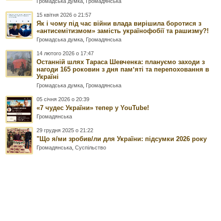
Громадська думка
,
Громадянська
15 квітня 2026 о 21:57
Як і чому під час війни влада вирішила боротися з
«антисемітизмом» замість українофобії та рашизму?!
Громадська думка
,
Громадянська
14 лютого 2026 о 17:47
Останній шлях Тараса Шевченка: плануємо заходи з
нагоди 165 роковин з дня памʼяті та перепоховання в
Україні
Громадська думка
,
Громадянська
05 січня 2026 о 20:39
«7 чудес України» тепер у YouTube!
Громадянська
29 грудня 2025 о 21:22
"Що я/ми зробив/ли для України: підсумки 2026 року
Громадянська
,
Суспільство