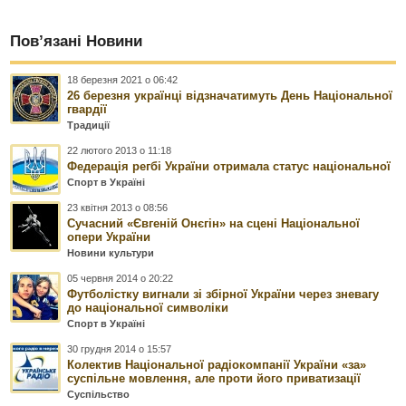
Пов’язані Новини
18 березня 2021 о 06:42
26 березня українці відзначатимуть День Національної
гвардії
Традиції
22 лютого 2013 о 11:18
Федерація регбі України отримала статус національної
Спорт в Україні
23 квітня 2013 о 08:56
Сучасний «Євгеній Онєгін» на сцені Національної
опери України
Новини культури
05 червня 2014 о 20:22
Футболістку вигнали зі збірної України через зневагу
до національної символіки
Спорт в Україні
30 грудня 2014 о 15:57
Колектив Національної радіокомпанії України «за»
суспільне мовлення, але проти його приватизації
Суспільство