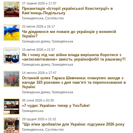
27 травня 2026 о 17:37
Презентація «Історії української Конституції» в
Камʼянець-Подільську
Громадянська
,
Суспільство
22 квітня 2026 о 16:17
Чи діждемося ми поваги до українців у воюючій
Україні?
Громадська думка
,
Громадянська
15 квітня 2026 о 21:57
Як і чому під час війни влада вирішила боротися з
«антисемітизмом» замість українофобії та рашизму?!
Громадська думка
,
Громадянська
14 лютого 2026 о 17:47
Останній шлях Тараса Шевченка: плануємо заходи з
нагоди 165 роковин з дня памʼяті та перепоховання в
Україні
Громадська думка
,
Громадянська
05 січня 2026 о 20:39
«7 чудес України» тепер у YouTube!
Громадянська
29 грудня 2025 о 21:22
"Що я/ми зробив/ли для України: підсумки 2026 року
Громадянська
,
Суспільство