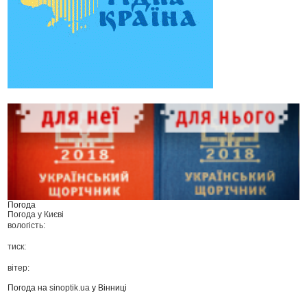
Погода
Погода у
Києві
вологість:
тиск:
вітер:
Погода на
sinoptik.ua
у Вінниці