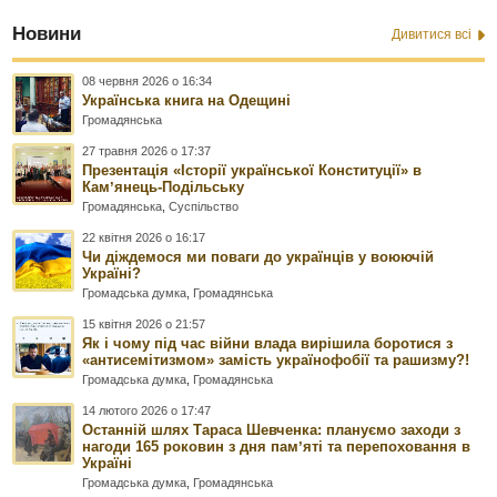
Новини
Дивитися всі
08 червня 2026 о 16:34
Українська книга на Одещині
Громадянська
27 травня 2026 о 17:37
Презентація «Історії української Конституції» в
Камʼянець-Подільську
Громадянська
,
Суспільство
22 квітня 2026 о 16:17
Чи діждемося ми поваги до українців у воюючій
Україні?
Громадська думка
,
Громадянська
15 квітня 2026 о 21:57
Як і чому під час війни влада вирішила боротися з
«антисемітизмом» замість українофобії та рашизму?!
Громадська думка
,
Громадянська
14 лютого 2026 о 17:47
Останній шлях Тараса Шевченка: плануємо заходи з
нагоди 165 роковин з дня памʼяті та перепоховання в
Україні
Громадська думка
,
Громадянська