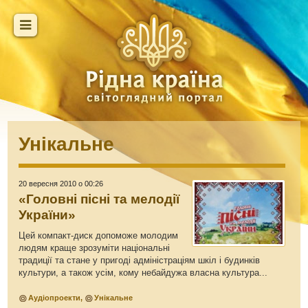
Унікальне
20 вересня 2010 о 00:26
«Головні пісні та мелодії
України»
Цей компакт-диск допоможе молодим
людям краще зрозуміти національні
традиції та стане у пригоді адміністраціям шкіл і будинків
культури, а також усім, кому небайдужа власна культура...
Аудіопроекти
,
Унікальне