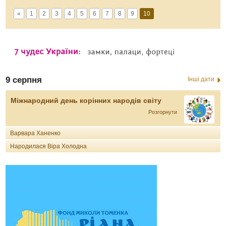
«
1
2
3
4
5
6
7
8
9
10
9 серпня
Інші дати
Міжнародний день корінних народів світу
Розгорнути
Варвара Ханенко
Народилася Віра Холодна