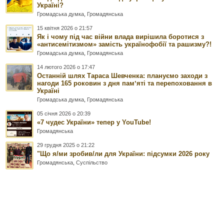
Україні?
Громадська думка
,
Громадянська
15 квітня 2026 о 21:57
Як і чому під час війни влада вирішила боротися з
«антисемітизмом» замість українофобії та рашизму?!
Громадська думка
,
Громадянська
14 лютого 2026 о 17:47
Останній шлях Тараса Шевченка: плануємо заходи з
нагоди 165 роковин з дня памʼяті та перепоховання в
Україні
Громадська думка
,
Громадянська
05 січня 2026 о 20:39
«7 чудес України» тепер у YouTube!
Громадянська
29 грудня 2025 о 21:22
"Що я/ми зробив/ли для України: підсумки 2026 року
Громадянська
,
Суспільство