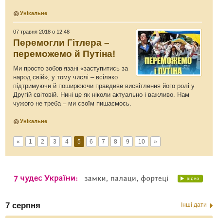
Унікальне
07 травня 2018 о 12:48
Перемогли Гітлера –
переможемо й Путіна!
Ми просто зобов’язані «заступитись за
народ свій», у тому числі – всіляко
підтримуючи й поширюючи правдиве висвітлення його ролі у
Другій світовій. Нині це як ніколи актуально і важливо. Нам
чужого не треба – ми своїм пишаємось.
Унікальне
«
1
2
3
4
5
6
7
8
9
10
»
7 серпня
Інші дати