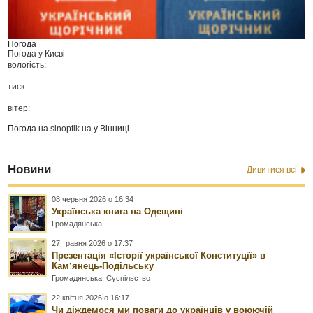
Погода
Погода у
Києві
вологість:
тиск:
вітер:
Погода на
sinoptik.ua
у Вінниці
Новини
Дивитися всі
08 червня 2026 о 16:34
Українська книга на Одещині
Громадянська
27 травня 2026 о 17:37
Презентація «Історії української Конституції» в
Камʼянець-Подільську
Громадянська
,
Суспільство
22 квітня 2026 о 16:17
Чи діждемося ми поваги до українців у воюючій