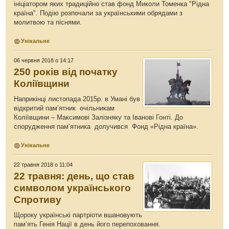
ініціатором яких традиційно став фонд Миколи Томенка "Рідна
країна". Подію розпочали за українськими обрядами з
молитвою та піснями.
Унікальне
06 червня 2018 о 14:17
250 років від початку
Коліївщини
Наприкінці листопада 2015р. в Умані був
відкритий пам’ятник очільникам
Коліївщини – Максимові Залізняку та Іванові Гонті. До
спорудження пам’ятника долучився Фонд «Рідна країна».
Унікальне
22 травня 2018 о 11:04
22 травня: день, що став
символом українського
Спротиву
Щороку українські партріоти вшановують
пам’ять Генія Нації в день його перепоховання.