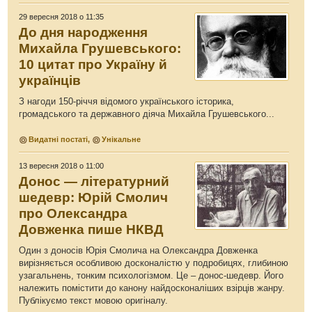
29 вересня 2018 о 11:35
До дня народження
Михайла Грушевського:
10 цитат про Україну й
українців
З нагоди 150-річчя відомого українського історика,
громадського та державного діяча Михайла Грушевського...
Видатні постаті
,
Унікальне
13 вересня 2018 о 11:00
Донос — літературний
шедевр: Юрій Смолич
про Олександра
Довженка пише НКВД
Один з доносів Юрія Смолича на Олександра Довженка
вирізняється особливою досконалістю у подробицях, глибиною
узагальнень, тонким психологізмом. Це – донос-шедевр. Його
належить помістити до канону найдосконаліших взірців жанру.
Публікуємо текст мовою оригіналу.