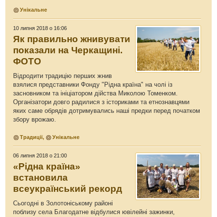
Унікальне
10 липня 2018 о 16:06
Як правильно жнивувати
показали на Черкащині.
ФОТО
Відродити традицію перших жнив
взялися представники Фонду "Рідна країна" на чолі із
засновником та ініціатором дійства Миколою Томенком.
Організатори довго радилися з істориками та етнознавцями
яких саме обрядів дотримувались наші предки перед початком
збору врожаю.
Традиції
,
Унікальне
06 липня 2018 о 21:00
«Рідна країна»
встановила
всеукраїнський рекорд
Сьогодні в Золотоніському районі
поблизу села Благодатне відбулися ювілейні зажинки,