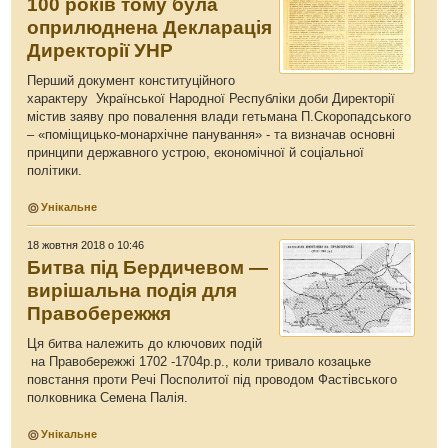
100 років тому була
оприлюднена Декларація
Директорії УНР
Перший документ конституційного
характеру Української Народної Республіки доби Директорії
містив заяву про повалення влади гетьмана П.Скоропадського
– «поміщицько-монархічне панування» - та визначав основні
принципи державного устрою, економічної й соціальної
політики.
Унікальне
18 жовтня 2018 о 10:46
Битва під Бердичевом —
вирішальна подія для
Правобережжя
Ця битва належить до ключових подій
на Правобережжі 1702 -1704р.р., коли тривало козацьке
повстання проти Речі Посполитої під проводом Фастівського
полковника Семена Палія.
Унікальне