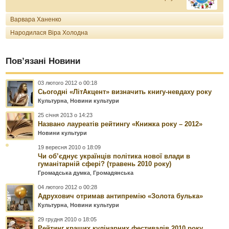
Варвара Ханенко
Народилася Віра Холодна
Пов’язані Новини
03 лютого 2012 о 00:18
Сьогодні «ЛітАкцент» визначить книгу-невдаху року
Культурна
,
Новини культури
25 січня 2013 о 14:23
Названо лауреатів рейтингу «Книжка року – 2012»
Новини культури
19 вересня 2010 о 18:09
Чи об’єднує українців політика нової влади в
гуманітарній сфері? (травень 2010 року)
Громадська думка
,
Громадянська
04 лютого 2012 о 00:28
Адрухович отримав антипремію «Золота булька»
Культурна
,
Новини культури
29 грудня 2010 о 18:05
Рейтинг кращих кулінарних фестивалів 2010 року