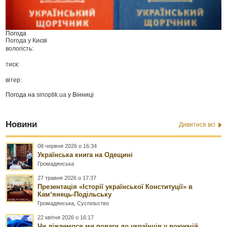
Погода
Погода у
Києві
вологість:
тиск:
вітер:
Погода на
sinoptik.ua
у Вінниці
Новини
Дивитися всі
08 червня 2026 о 16:34
Українська книга на Одещині
Громадянська
27 травня 2026 о 17:37
Презентація «Історії української Конституції» в
Камʼянець-Подільську
Громадянська
,
Суспільство
22 квітня 2026 о 16:17
Чи діждемося ми поваги до українців у воюючій