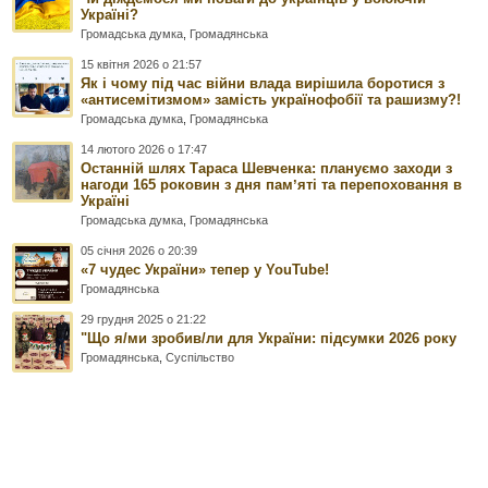
Україні?
Громадська думка
,
Громадянська
15 квітня 2026 о 21:57
Як і чому під час війни влада вирішила боротися з
«антисемітизмом» замість українофобії та рашизму?!
Громадська думка
,
Громадянська
14 лютого 2026 о 17:47
Останній шлях Тараса Шевченка: плануємо заходи з
нагоди 165 роковин з дня памʼяті та перепоховання в
Україні
Громадська думка
,
Громадянська
05 січня 2026 о 20:39
«7 чудес України» тепер у YouTube!
Громадянська
29 грудня 2025 о 21:22
"Що я/ми зробив/ли для України: підсумки 2026 року
Громадянська
,
Суспільство