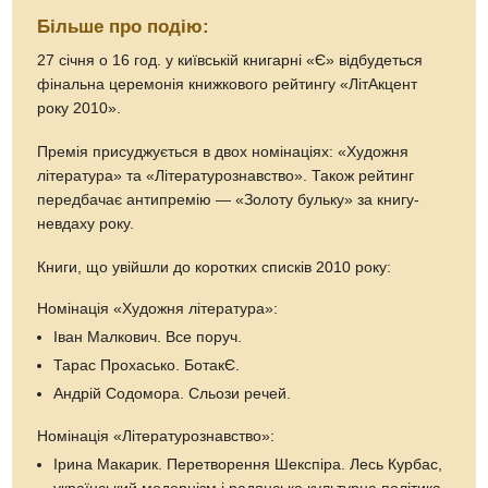
Більше про подію:
27 січня о 16 год. у київській книгарні «Є» відбудеться
фінальна церемонія книжкового рейтингу «ЛітАкцент
року 2010».
Премія присуджується в двох номінаціях: «Художня
література» та «Літературознавство». Також рейтинг
передбачає антипремію — «Золоту бульку» за книгу-
невдаху року.
Книги, що увійшли до коротких списків 2010 року:
Номінація «Художня література»:
Іван Малкович. Все поруч.
Тарас Прохасько. БотакЄ.
Андрій Содомора. Сльози речей.
Номінація «Літературознавство»:
Ірина Макарик. Перетворення Шекспіра. Лесь Курбас,