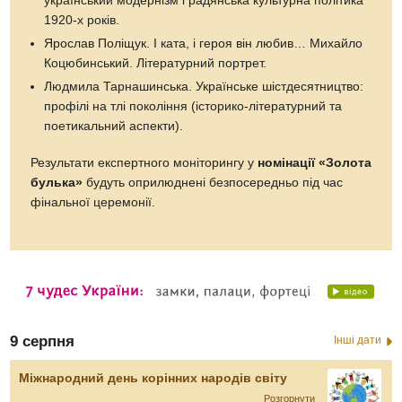
український модернізм і радянська культурна політика
1920-х років.
Ярослав Поліщук. І ката, і героя він любив… Михайло
Коцюбинський. Літературний портрет.
Людмила Тарнашинська. Українське шістдесятництво:
профілі на тлі покоління (історико-літературний та
поетикальний аспекти).
Результати експертного моніторингу у
номінації «Золота
булька»
будуть оприлюднені безпосередньо під час
фінальної церемонії.
9 серпня
Інші дати
Міжнародний день корінних народів світу
Розгорнути