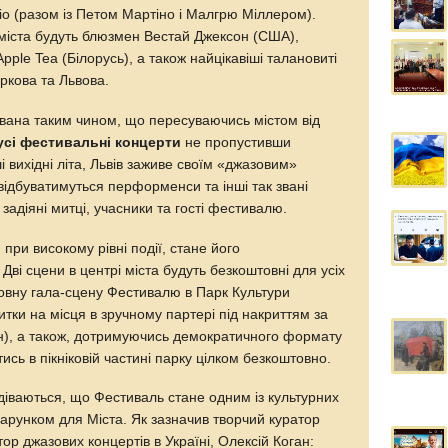
rio (разом із Петом Мартіно і Малгрю Міллером).
 міста будуть блюзмен Вестай Джексон (США),
Apple Tea (Білорусь), а також найцікавіші талановиті
аркова та Львова.
ована таким чином, що пересуваючись містом від
усі фестивальні концерти
не пропустивши
ші вихідні літа, Львів заживе своїм «джазовим»
відбуватимуться перформенси та інші так звані
 задіяні митці, учасники та гості фестивалю.
при високому рівні події, стане його
 Дві сцени в центрі міста будуть безкоштовні для усіх
ловну гала-сцену Фестивалю в Парк Культури
итки на місця в зручному партері під накриттям за
н), а також, дотримуючись демократичного формату
тись в пікніковій частині парку цілком безкоштовно.
одіваються, що Фестиваль стане одним із культурних
арунком для Міста. Як зазначив творчий куратор
тор джазових концертів в Україні, Олексій Коган: