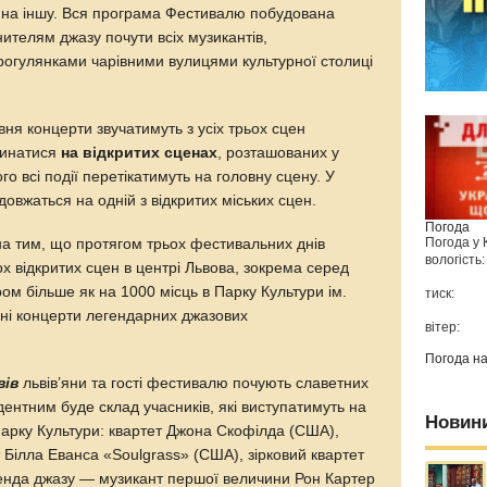
ни на іншу. Вся програма Фестивалю побудована
ителям джазу почути всіх музикантів,
огулянками чарівними вулицями культурної столиці
рвня концерти звучатимуть з усіх трьох сцен
чинатися
на відкритих сценах
, розташованих у
ого всі події перетікатимуть на головну сцену. У
довжаться на одній з відкритих міських сцен.
Погода
Погода у
а тим, що протягом трьох фестивальних днів
вологість:
х відкритих сцен в центрі Львова, зокрема серед
ром більше як на 1000 місць в Парку Культури ім.
тиск:
ні концерти легендарних джазових
вітер:
Погода н
вів
львів’яни та гості фестивалю почують славетних
дентним буде склад учасників, які виступатимуть на
Новин
в Парку Культури: квартет Джона Скофілда (США),
 Білла Еванса «Soulgrass» (США), зірковий квартет
егенда джазу — музикант першої величини Рон Картер