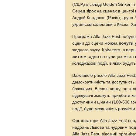
(США) в складі Golden Striker T
Серед зірок на сценах в центрі
Андрій Кондаков (Росія), група 
українські колективи з Києва, Х
Програма Alfa Jazz Fest побуд
сцени до сцени можна
почути 
жодного звуку. Крім того, в пер
життям, адже на вулицях міста 
колоджазові події, в яких будуть
Важливою рисою Alfa Jazz Fest, 
демократичність та доступність.
бажаючих. В свою чергу, на го
відвідувачі зможуть придбати кв
доступними цінами (100-500 гр
події, буде можливість розмісти
Організатори Alfa Jazz Fest сп
надбань Львова та чудовим под
Alfa Jazz Fest, відомий організа