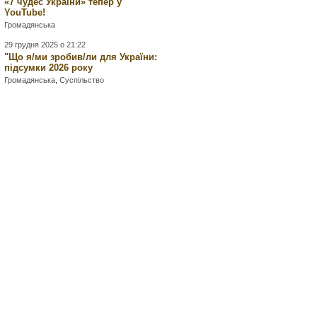
«7 чудес України» тепер у
YouTube!
Громадянська
29 грудня 2025 о 21:22
"Що я/ми зробив/ли для України:
підсумки 2026 року
Громадянська
,
Суспільство