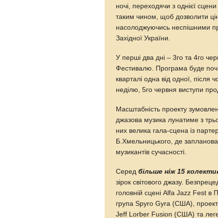
ночі, переходячи з однієї сце
таким чином, щоб дозволити цін
насолоджуючись неспішними пр
Західної України.
У перші два дні – 3го та 4го че
Фестивалю. Програма буде по
кварталі одна від одної, після ч
неділю, 5го червня виступи про
Масштабність проекту зумовлен
джазова музика лунатиме з трьо
них велика гала-сцена із парте
Б.Хмельницького, де запланова
музикантів сучасності.
Серед
більше ніж 15 колекти
зірок світового джазу. Безпреце
головній сцені Alfa Jazz Fest 
група Spyro Gyra (США), проект
Jeff Lorber Fusion (США) та л