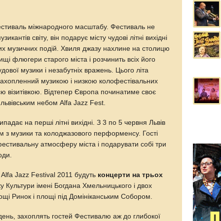
фестиваль міжнародного масштабу. Фестиваль не
икантів світу, він подарує місту чудові літні вихідні
их музичних подій. Хвиля джазу нахлине на столицю
ищі флюгери старого міста і розчинить всіх його
удової музики і незабутніх вражень. Цього літа
захопленний музикою і низкою колофестівальних
оєю візитівкою. Відтепер Європа починатиме своє
львівським небом Alfa Jazz Fest.
випадає на перші літні вихідні. З 3 по 5 червня Львів
 з музики та колоджазового перформенсу. Гості
фестивальну атмосферу міста і подарувати собі три
оди.
lfa Jazz Festival 2011 будуть
концерти на трьох
у Культури імені Богдана Хмельницького і двох
ощі Ринок і площі під Домініканським Собором.
ень, захоплять гостей Фестивалю аж до глибокої