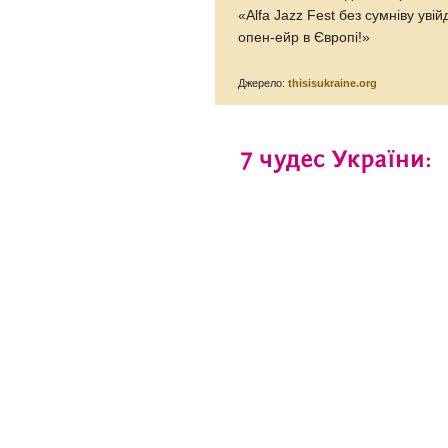
«Alfa Jazz Fest без сумніву уві
опен-ейр в Європі!»
Джерело:
thisisukraine.org