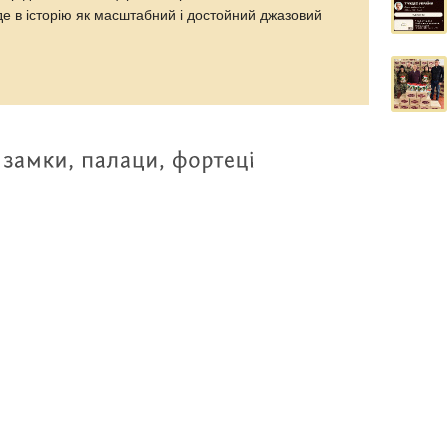
йде в історію як масштабний і достойний джазовий