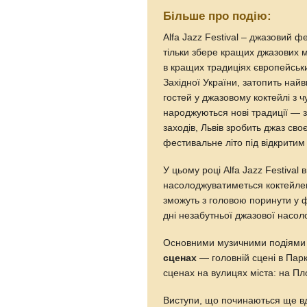
Більше про подію:
Alfa Jazz Festival – джазовий 
тільки збере кращих джазових муз
в кращих традиціях європейськ
Західної України, затопить найв
гостей у джазовому коктейлі з ч
народжуються нові традиції — 
заходів, Львів зробить джаз св
фестивальне літо під відкритим 
У цьому році Alfa Jazz Festival 
насолоджуватиметься коктейлем
зможуть з головою поринути у 
дні незабутньої джазової насол
Основними музичними подіями A
сценах
— головній сцені в Парк
сценах на вулицях міста: на Пл
Виступи, що починаються ще вд