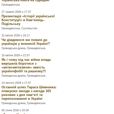
Українська книга на Одещині
Громадянська
27 травня 2026 о 17:37
Презентація «Історії української
Конституції» в Камʼянець-
Подільську
Громадянська
,
Суспільство
22 квітня 2026 о 16:17
Чи діждемося ми поваги до
українців у воюючій Україні?
Громадська думка
,
Громадянська
15 квітня 2026 о 21:57
Як і чому під час війни влада
вирішила боротися з
«антисемітизмом» замість
українофобії та рашизму?!
Громадська думка
,
Громадянська
14 лютого 2026 о 17:47
Останній шлях Тараса Шевченка:
плануємо заходи з нагоди 165
роковин з дня памʼяті та
перепоховання в Україні
Громадська думка
,
Громадянська
05 січня 2026 о 20:39