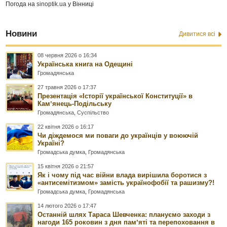
Погода на
sinoptik.ua
у Вінниці
Новини
Дивитися всі
08 червня 2026 о 16:34
Українська книга на Одещині
Громадянська
27 травня 2026 о 17:37
Презентація «Історії української Конституції» в
Камʼянець-Подільську
Громадянська
,
Суспільство
22 квітня 2026 о 16:17
Чи діждемося ми поваги до українців у воюючій
Україні?
Громадська думка
,
Громадянська
15 квітня 2026 о 21:57
Як і чому під час війни влада вирішила боротися з
«антисемітизмом» замість українофобії та рашизму?!
Громадська думка
,
Громадянська
14 лютого 2026 о 17:47
Останній шлях Тараса Шевченка: плануємо заходи з
нагоди 165 роковин з дня памʼяті та перепоховання в