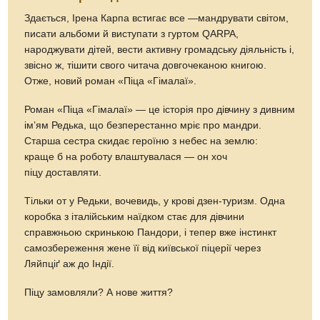
Здається, Ірена Карпа встигає все —мандрувати світом,
писати альбоми й виступати з гуртом QARPA,
народжувати дітей, вести активну громадську діяльність і,
звісно ж, тішити свого читача довгочеканою книгою.
Отже, новий роман «Піца «Гімалаї».
Роман «Піца «Гімалаї» — це історія про дівчину з дивним
ім’ям Редька, що безперестанно мріє про мандри.
Старша сестра скидає героїню з небес на землю:
краще б на роботу влаштувалася — он хоч
піцу доставляти.
Тільки от у Редьки, вочевидь, у крові дзен-туризм. Одна
коробка з італійським наїдком стає для дівчини
справжньою скринькою Пандори, і тепер вже інстинкт
самозбереження жене її від київської піцерії через
Ляйпціґ аж до Індії.
Піцу замовляли? А нове життя?