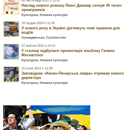
08 листопада 2011 о 13:41
Наклад нового роману Люко Дашвар сягнув 45 тисяч
примірників
Культурна
,
Новини культури
18 грудня 2010 о 11:09
З нового року в Україні діятимуть нові правила для
водіїв
Громадянська
,
Суспільство
07 жовтня 2011 о 14:10
У столиці відбулася презентація альбому Галини
Москвітіної
Культурна
,
Новини культури
25 січня 2012 о 12:28
Заповідник «Києво-Печерська лавра» отримав нового
директора
Культурна
,
Новини культури