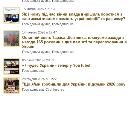
Громадська думка
,
Громадянська
15 квітня 2026 о 21:57
Як і чому під час війни влада вирішила боротися з
«антисемітизмом» замість українофобії та рашизму?!
Громадська думка
,
Громадянська
14 лютого 2026 о 17:47
Останній шлях Тараса Шевченка: плануємо заходи з
нагоди 165 роковин з дня памʼяті та перепоховання в
Україні
Громадська думка
,
Громадянська
05 січня 2026 о 20:39
«7 чудес України» тепер у YouTube!
Громадянська
29 грудня 2025 о 21:22
"Що я/ми зробив/ли для України: підсумки 2026 року
Громадянська
,
Суспільство