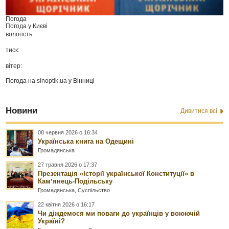
Погода
Погода у
Києві
вологість:
тиск:
вітер:
Погода на
sinoptik.ua
у Вінниці
Новини
Дивитися всі
08 червня 2026 о 16:34
Українська книга на Одещині
Громадянська
27 травня 2026 о 17:37
Презентація «Історії української Конституції» в
Камʼянець-Подільську
Громадянська
,
Суспільство
22 квітня 2026 о 16:17
Чи діждемося ми поваги до українців у воюючій
Україні?