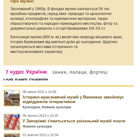
Про музей:
Заснований у 1960р. В фондах музею налічується 59 тис.
музейних предметів, серед яких: природні та археологічні
колекції, етнографічні та нумізматичні матеріали, твори
образотворчого та народно-прикладного мистецтва, фтор та
документальні джерела з історії Криворіжжя ХIХ-ХХ ст.
Експозиція музею (800 м. кв.) висвітлює природу місцевого краю,
історію Криворіжжя від кам’яної доби до сьогодення. Щорічно
організуються виставки історичного та
мистецтвознавчого характеру.
Пов’язані Новини
08 липня 2011 о 14:46
Історико-краєзнавчий музей у Винниках завойовує
відвідувачів інтерактивом
Культурна
,
Новини культури
05 лютого 2013 о 15:20
У Запоріжжі з'явитьсяться унікальний музей пошти
Новини культури
01 жовтня 2012 о 10:34