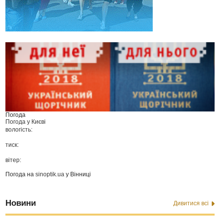
Погода
Погода у
Києві
вологість:
тиск:
вітер:
Погода на
sinoptik.ua
у Вінниці
Новини
Дивитися всі