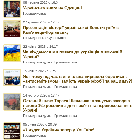
08 червня 2026 о 16:34
Українська книга на Одещині
Громадянська
27 травня 2026 о 17:37
Презентація «Історії української Конституції» в
Камʼянець-Подільську
Громадянська
,
Суспільство
22 квітня 2026 о 16:17
Чи діждемося ми поваги до українців у воюючій
Україні?
Громадська думка
,
Громадянська
15 квітня 2026 о 21:57
Як і чому під час війни влада вирішила боротися з
«антисемітизмом» замість українофобії та рашизму?!
Громадська думка
,
Громадянська
14 лютого 2026 о 17:47
Останній шлях Тараса Шевченка: плануємо заходи з
нагоди 165 роковин з дня памʼяті та перепоховання в
Україні
Громадська думка
,
Громадянська
05 січня 2026 о 20:39
«7 чудес України» тепер у YouTube!
Громадянська