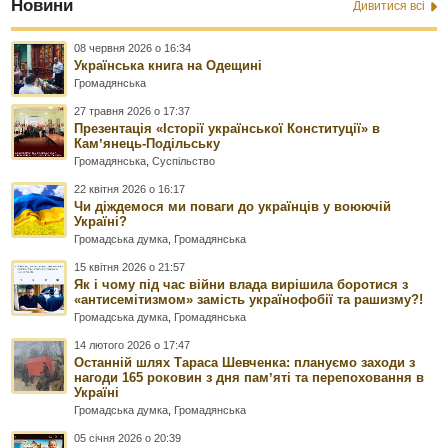
Новини
Дивитися всі
08 червня 2026 о 16:34
Українська книга на Одещині
Громадянська
27 травня 2026 о 17:37
Презентація «Історії української Конституції» в
Камʼянець-Подільську
Громадянська
,
Суспільство
22 квітня 2026 о 16:17
Чи діждемося ми поваги до українців у воюючій
Україні?
Громадська думка
,
Громадянська
15 квітня 2026 о 21:57
Як і чому під час війни влада вирішила боротися з
«антисемітизмом» замість українофобії та рашизму?!
Громадська думка
,
Громадянська
14 лютого 2026 о 17:47
Останній шлях Тараса Шевченка: плануємо заходи з
нагоди 165 роковин з дня памʼяті та перепоховання в
Україні
Громадська думка
,
Громадянська
05 січня 2026 о 20:39