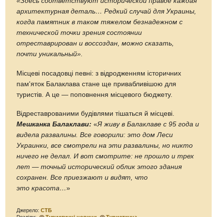
«Здесь соответствуют исторической правде каждая
архитектурная деталь… Редкий случай для Украины,
когда памятник в таком тяжелом безнадежном с
технической точки зрения состоянии
отреставрирован и воссоздан, можно сказать,
почти уникальный».
Місцеві посадовці певні: з відродженням історичних
пам'яток Балаклава стане ще привабливішою для
туристів. А це — поповнення місцевого бюджету.
Відреставрованими будівлями тішаться й місцеві.
Мешканка Балаклави:
«
Я живу в Балаклаве с 95 года и
видела развалины. Все говорили: это дом Леси
Украинки, все смотрели на эти развалины, но никто
ничего не делал. И вот смотрите: не прошло и трех
лет — точный исторический облик этого здания
сохранен. Все приезжают и видят, что
это красота…
»
Джерело:
СТБ