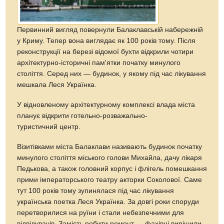
Первинний вигляд повернули Балаклавській набережній
у Криму. Тепер вона виглядає як 100 років тому. Після
реконструкції на березі відомої бухти відкрили чотири
архітектурно-історичні пам'ятки початку минулого
століття. Серед них — будинок, у якому під час лікування
мешкала Леся Українка.
У відновленому архітектурному комплексі влада міста
планує відкрити готельно-розважально-
туристичний центр.
Візитівками міста Балаклави називають будинок початку
минулого століття міського голови Михайла, дачу лікаря
Педькова, а також головний корпус і флігель помешкання
прими імператорського театру акторки Соколової. Саме
тут 100 років тому зупинялася під час лікування
українська поетка Леся Українка. За довгі роки споруди
перетворилися на руїни і стали небезпечними для
відвідувачів. Замість робити ремонт — фахівці вирішили