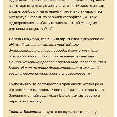
всі чотири пам'ятки демонтувати, а потім заново звести.
Будівлі розібрали на елементи, ретельно виміряли всі
архітектурні форми та зробили фотофіксацію. Таке
відтворювання пам'яток називають вкрай складним і
рідкісним явищем в Україні.
Сергій Небутов
, керівник підприємства-відбудовника:
«Нами были использованы необходимые
фотоматериалы того периода, документы. Нам
помогали очень сильно и проектные организации, и
Центр историко-градостроительных исследований в
Киеве. И вот по этим фотоматериалам мы как бы
восстановили историческую справедливость».
Будівельники та реставратори працювали чотири роки —
під постійним наглядом вчених-істориків та влади міста.
Запевняють: найкращі місця Балаклави відтворено в
первісному вигляді.
Тетяна Бажанова
, наукова консультантка проекту: