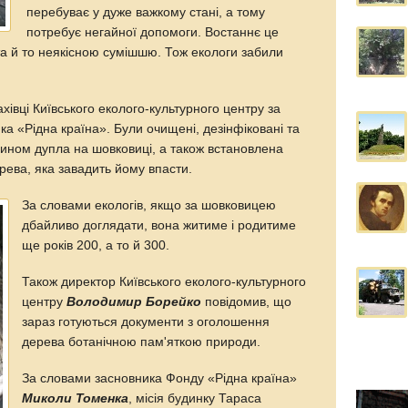
перебуває у дуже важкому стані, а тому
потребує негайної допомоги. Востаннє це
 та й то неякісною сумішшю. Тож екологи забили
івці Київського еколого-культурного центру за
а «Рідна країна». Були очищені, дезінфіковані та
ином дупла на шовковиці, а також встановлена
рева, яка завадить йому впасти.
За словами екологів, якщо за шовковицею
дбайливо доглядати, вона житиме і родитиме
ще років 200, а то й 300.
Також директор Київського еколого-культурного
центру
Володимир Борейко
повідомив, що
зараз готуються документи з оголошення
дерева ботанічною пам'яткою природи.
За словами засновника Фонду «Рідна країна»
Миколи Томенка
, місія будинку Тараса