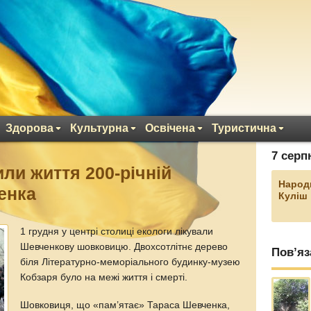
Здорова
Культурна
Освічена
Туристична
7 серп
ли життя 200-річній
Народ
енка
Куліш
1 грудня у центрі столиці екологи лікували
Шевченкову шовковицю. Двохсотлітнє дерево
Пов’яз
біля Літературно-меморіального будинку-музею
Кобзаря було на межі життя і смерті.
Шовковиця, що «пам’ятає» Тараса Шевченка,