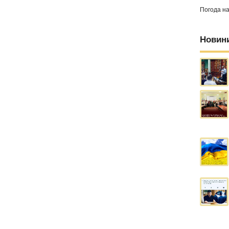
Погода н
Новин