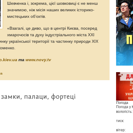
Шевченка і, зокрема, цієї шовковиці є не менш
значимою, ніж місія наших великих історико-
мистецьких об’єктів.
«Взагалі, це диво, що в центрі Києва, посеред
хмарочосів та духу індустріального міста ХХІ
инку української території та частинку природи ХІХ
Томенко.
.kiev.ua
та
www.novy.tv
на
Погода
Погода у
вологість:
тиск:
вітер: