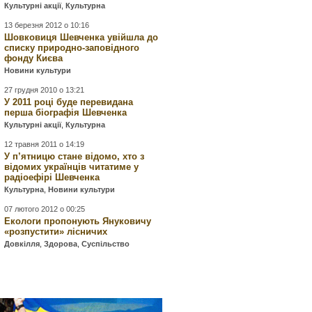
Культурні акції
,
Культурна
13 березня 2012 о 10:16
Шовковиця Шевченка увійшла до
списку природно-заповідного
фонду Києва
Новини культури
27 грудня 2010 о 13:21
У 2011 році буде перевидана
перша біографія Шевченка
Культурні акції
,
Культурна
12 травня 2011 о 14:19
У п’ятницю стане відомо, хто з
відомих українців читатиме у
радіоефірі Шевченка
Культурна
,
Новини культури
07 лютого 2012 о 00:25
Екологи пропонують Януковичу
«розпустити» лісничих
Довкілля
,
Здорова
,
Суспільство