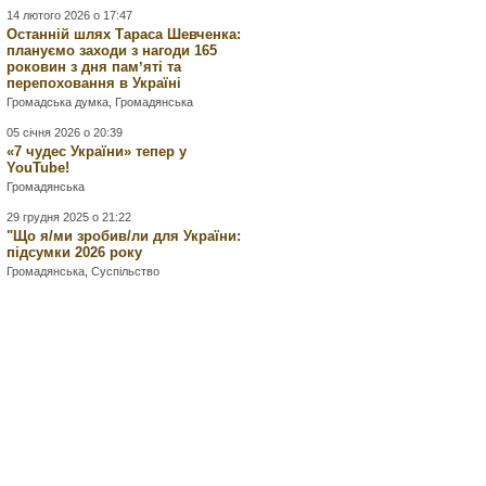
14 лютого 2026 о 17:47
Останній шлях Тараса Шевченка:
плануємо заходи з нагоди 165
роковин з дня памʼяті та
перепоховання в Україні
Громадська думка
,
Громадянська
05 січня 2026 о 20:39
«7 чудес України» тепер у
YouTube!
Громадянська
29 грудня 2025 о 21:22
"Що я/ми зробив/ли для України:
підсумки 2026 року
Громадянська
,
Суспільство