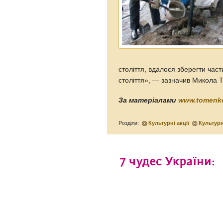
століття, вдалося зберегти част
століття», — зазначив Микола 
За матеріалами
www.tomenko
Розділи:
Культурні акції
Культур