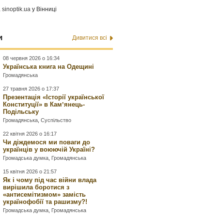
а
sinoptik.ua
у Вінниці
и
Дивитися всі
08 червня 2026 о 16:34
Українська книга на Одещині
Громадянська
27 травня 2026 о 17:37
Презентація «Історії української
Конституції» в Камʼянець-
Подільську
Громадянська
,
Суспільство
22 квітня 2026 о 16:17
Чи діждемося ми поваги до
українців у воюючій Україні?
Громадська думка
,
Громадянська
15 квітня 2026 о 21:57
Як і чому під час війни влада
вирішила боротися з
«антисемітизмом» замість
українофобії та рашизму?!
Громадська думка
,
Громадянська