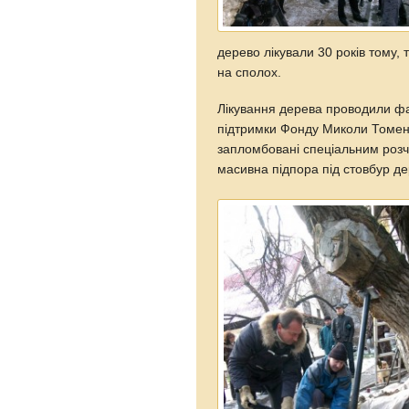
дерево лікували 30 років тому,
на сполох.
Лікування дерева проводили фах
підтримки Фонду Миколи Томенк
запломбовані спеціальним розч
масивна підпора під стовбур де