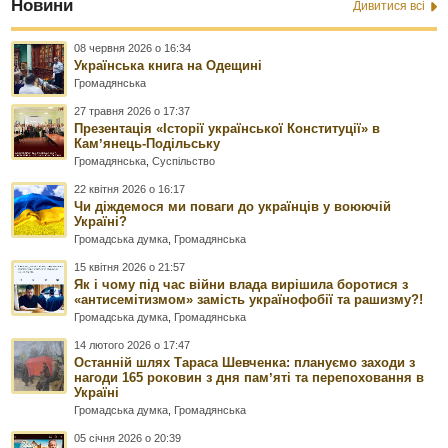
Новини
Дивитися всі
08 червня 2026 о 16:34
Українська книга на Одещині
Громадянська
27 травня 2026 о 17:37
Презентація «Історії української Конституції» в
Камʼянець-Подільську
Громадянська
,
Суспільство
22 квітня 2026 о 16:17
Чи діждемося ми поваги до українців у воюючій
Україні?
Громадська думка
,
Громадянська
15 квітня 2026 о 21:57
Як і чому під час війни влада вирішила боротися з
«антисемітизмом» замість українофобії та рашизму?!
Громадська думка
,
Громадянська
14 лютого 2026 о 17:47
Останній шлях Тараса Шевченка: плануємо заходи з
нагоди 165 роковин з дня памʼяті та перепоховання в
Україні
Громадська думка
,
Громадянська
05 січня 2026 о 20:39