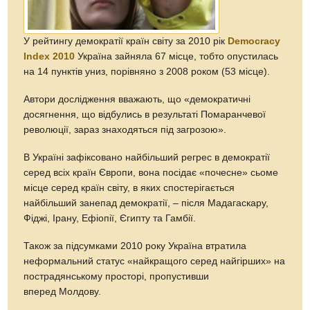
У рейтингу демократії країн світу за 2010 рік
Democracy
Index 2010
Україна зайняла 67 місце, тобто опустилась
на 14 пунктів униз, порівняно з 2008 роком (53 місце).
Автори дослідження вважають, що «демократичні
досягнення, що відбулись в результаті Помаранчевої
революції, зараз знаходяться під загрозою».
В Україні зафіксовано найбільший регрес в демократії
серед всіх країн Європи, вона посідає «почесне» сьоме
місце серед країн світу, в яких спостерігається
найбільший занепад демократії, – після Мадагаскару,
Фіджі, Ірану, Ефіопії, Єгипту та Гамбії.
Також за підсумками 2010 року Україна втратила
неформальний статус «найкращого серед найгірших» на
пострадянському просторі, пропустивши
вперед Молдову.