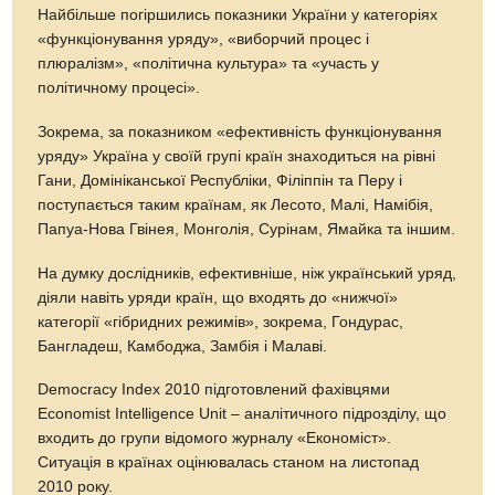
Найбільше погіршились показники України у категоріях
«функціонування уряду», «виборчий процес і
плюралізм», «політична культура» та «участь у
політичному процесі».
Зокрема, за показником «ефективність функціонування
уряду» Україна у своїй групі країн знаходиться на рівні
Гани, Домініканської Республіки, Філіппін та Перу і
поступається таким країнам, як Лесото, Малі, Намібія,
Папуа-Нова Гвінея, Монголія, Сурінам, Ямайка та іншим.
На думку дослідників, ефективніше, ніж український уряд,
діяли навіть уряди країн, що входять до «нижчої»
категорії «гібридних режимів», зокрема, Гондурас,
Бангладеш, Камбоджа, Замбія і Малаві.
Democracy Index 2010 підготовлений фахівцями
Economist Intelligence Unit – аналітичного підрозділу, що
входить до групи відомого журналу «Економіст».
Ситуація в країнах оцінювалась станом на листопад
2010 року.