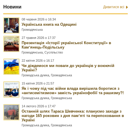
Новини
Дивитися всі
08 червня 2026 о 16:34
Українська книга на Одещині
Громадянська
27 травня 2026 о 17:37
Презентація «Історії української Конституції» в
Камʼянець-Подільську
Громадянська
,
Суспільство
22 квітня 2026 о 16:17
Чи діждемося ми поваги до українців у воюючій
Україні?
Громадська думка
,
Громадянська
15 квітня 2026 о 21:57
Як і чому під час війни влада вирішила боротися з
«антисемітизмом» замість українофобії та рашизму?!
Громадська думка
,
Громадянська
14 лютого 2026 о 17:47
Останній шлях Тараса Шевченка: плануємо заходи з
нагоди 165 роковин з дня памʼяті та перепоховання в
Україні
Громадська думка
,
Громадянська