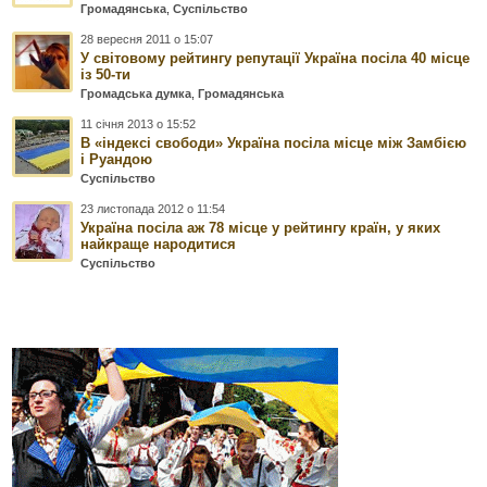
Громадянська
,
Суспільство
28 вересня 2011 о 15:07
У світовому рейтингу репутації Україна посіла 40 місце
із 50-ти
Громадська думка
,
Громадянська
11 січня 2013 о 15:52
В «індексі свободи» Україна посіла місце між Замбією
і Руандою
Суспільство
23 листопада 2012 о 11:54
Україна посіла аж 78 місце у рейтингу країн, у яких
найкраще народитися
Суспільство