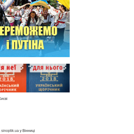
Києві
а
sinoptik.ua
у Вінниці