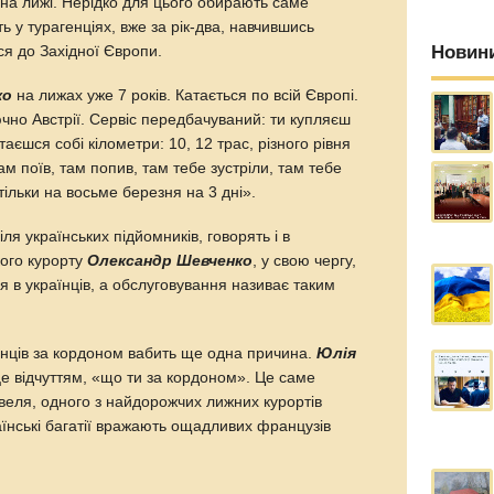
 на лижі. Нерідко для цього обирають саме
ть у турагенціях, вже за рік-два, навчившись
Новин
ся до Західної Європи.
ко
на лижах уже 7 років. Катається по всій Європі.
чно Австрії. Сервіс передбачуваний: ти купляєш
атаєшся собі кілометри: 10, 12 трас, різного рівня
там поїв, там попив, там тебе зустріли, там тебе
тільки на восьме березня на 3 дні».
іля українських підйомників, говорять і в
кого курорту
Олександр Шевченко
, у свою чергу,
я в українців, а обслуговування називає таким
раїнців за кордоном вабить ще одна причина.
Юлія
це відчуттям, «що ти за кордоном». Це саме
веля, одного з найдорожчих лижних курортів
їнські багатії вражають ощадливих французів