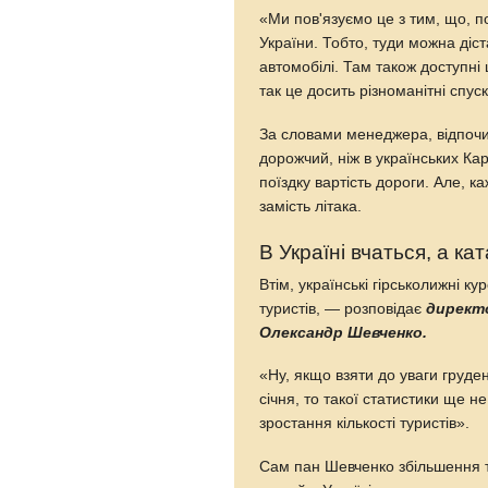
«Ми пов'язуємо це з тим, що, п
України. Тобто, туди можна діст
автомобілі. Там також доступні
так це досить різноманітні спус
За словами менеджера, відпочин
дорожчий, ніж в українських Кар
поїздку вартість дороги. Але, 
замість літака.
В Україні вчаться, а к
Втім, українські гірськолижні ку
туристів, — розповідає
директ
Олександр Шевченко.
«Ну, якщо взяти до уваги груде
січня, то такої статистики ще н
зростання кількості туристів».
Сам пан Шевченко збільшення т