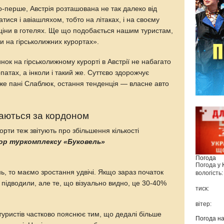
о-перше, Австрія розташована не так далеко від
атися і авіашляхом, тобто на літаках, і на своєму
 ціни в готелях. Ще що подобається нашим туристам,
ки на гірськолижних курортах».
ок на гірськолижному курорті в Австрії не набагато
патах, а інколи і такий же. Суттєво здорожчує
каже пані Слаблюк, остання тенденція — власне авто
атаються за кордоном
рорти теж звітують про збільшення кількості
ор туркомплексу «Буковель»
Погода
Погода у
нь, то маємо зростання удвічі. Якщо зараз початок
вологість:
е підводили, але те, що візуально видно, це 30-40%
тиск:
вітер:
уристів частково пояснює тим, що дедалі більше
Погода н