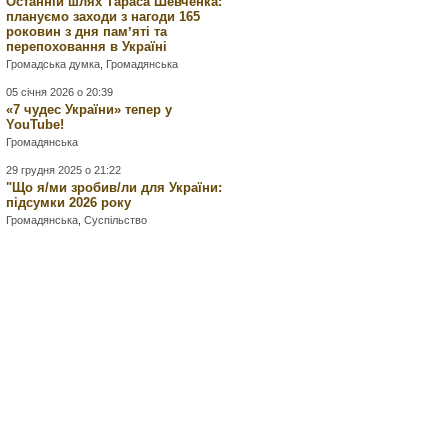
Останній шлях Тараса Шевченка:
плануємо заходи з нагоди 165
роковин з дня памʼяті та
перепоховання в Україні
Громадська думка
,
Громадянська
05 січня 2026 о 20:39
«7 чудес України» тепер у
YouTube!
Громадянська
29 грудня 2025 о 21:22
"Що я/ми зробив/ли для України:
підсумки 2026 року
Громадянська
,
Суспільство