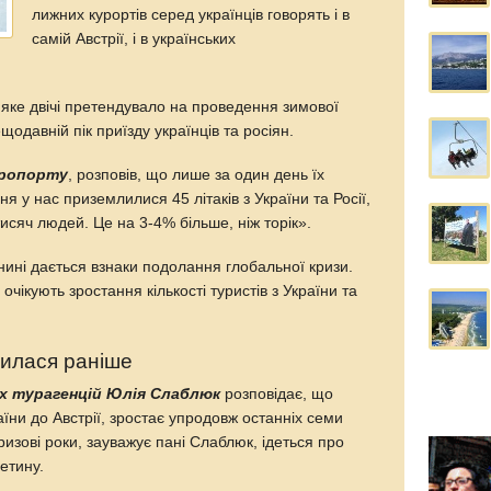
лижних курортів серед українців говорять і в
самій Австрії, і в українських
 яке двічі претендувало на проведення зимової
одавній пік приїзду українців та росіян.
еропорту
, розповів, що лише за один день їх
ня у нас приземлилися 45 літаків з України та Росії,
тисяч людей. Це на 3-4% більше, ніж торік».
нині дається взнаки подолання глобальної кризи.
очікують зростання кількості туристів з України та
дилася раніше
их турагенцій Юлія Слаблюк
розповідає, що
України до Австрії, зростає упродовж останніх семи
ризові роки, зауважує пані Слаблюк, ідеться про
етину.