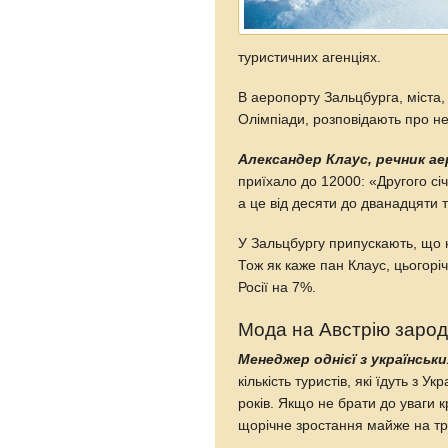
туристичних агенціях.
В аеропорту Зальцбурга, міста,
Олімпіади, розповідають про нещ
Александер Клаус, речник а
приїхало до 12000: «Другого січ
а це від десяти до дванадцяти 
У Зальцбургу припускають, що 
Тож як каже пан Клаус, цьогоріч 
Росії на 7%.
Мода на Австрію заро
Менеджер однієї з українськ
кількість туристів, які їдуть з 
років. Якщо не брати до уваги к
щорічне зростання майже на тр