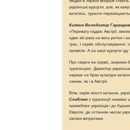
людей в Україні вперше стають
українські курорти, але, як кажу
кататись, туристи переміщають
Киянин Володимир Гаращен
«Перевагу надаю Австрії, виклю
один ski pass на весь регіон і к
трас. І сервіс обслуговування: 
провели. А на наші курорти їду 
Про скарги на сервіс, зокрема б
турагенціях. Директор українсь
нарікає на брак культури катанн
самим, як і в Австрії.
Втім, окрім якості катання, ук
Слаблюк
з турагенції називає 
приваблює українців і до Курше
Європи, де останнім часом укра
своїми витратами.