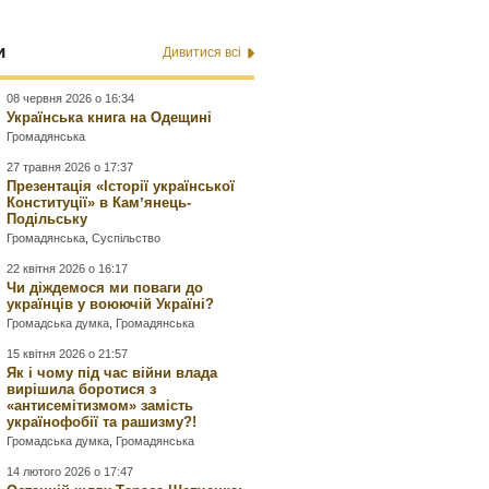
и
Дивитися всі
08 червня 2026 о 16:34
Українська книга на Одещині
Громадянська
27 травня 2026 о 17:37
Презентація «Історії української
Конституції» в Камʼянець-
Подільську
Громадянська
,
Суспільство
22 квітня 2026 о 16:17
Чи діждемося ми поваги до
українців у воюючій Україні?
Громадська думка
,
Громадянська
15 квітня 2026 о 21:57
Як і чому під час війни влада
вирішила боротися з
«антисемітизмом» замість
українофобії та рашизму?!
Громадська думка
,
Громадянська
14 лютого 2026 о 17:47