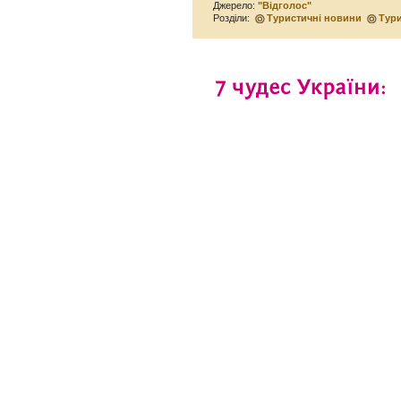
Джерело:
"Відголос"
Розділи:
Туристичні новини
Тур