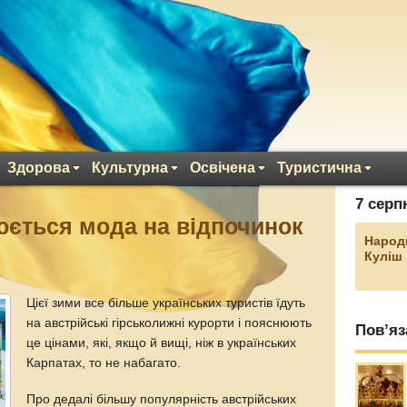
Здорова
Культурна
Освічена
Туристична
7 серп
юється мода на відпочинок
Народ
Куліш
Цієї зими все більше українських туристів їдуть
на австрійські гірськолижні курорти і пояснюють
Пов’яз
це цінами, які, якщо й вищі, ніж в українських
Карпатах, то не набагато.
Про дедалі більшу популярність австрійських