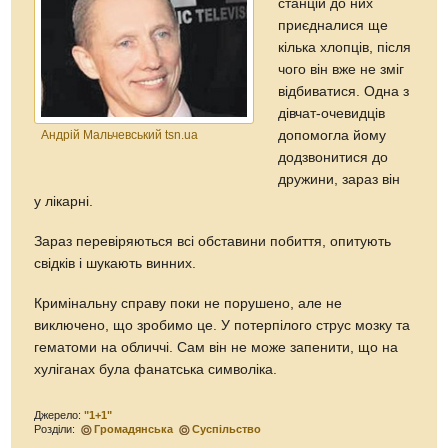
станцій до них
приєдналися ще
кілька хлопців, після
чого він вже не зміг
відбиватися. Одна з
дівчат-очевидців
Андрій Мальчевський tsn.ua
допомогла йому
додзвонитися до
дружини, зараз він
у лікарні.
Зараз перевіряються всі обставини побиття, опитують
свідків і шукають винних.
Кримінальну справу поки не порушено, але не
виключено, що зробимо це. У потерпілого струс мозку та
гематоми на обличчі. Сам він не може запенити, що на
хуліганах була фанатська символіка.
Джерело:
"1+1"
Розділи:
Громадянська
Суспільство