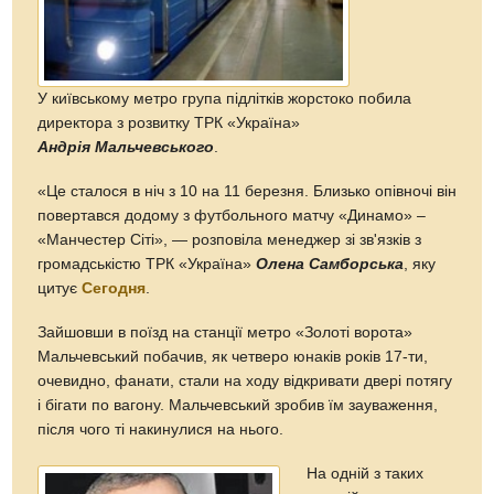
У київському метро група підлітків жорстоко побила
директора з розвитку ТРК «Україна»
Андрія Мальчевського
.
«Це сталося в ніч з 10 на 11 березня. Близько опівночі він
повертався додому з футбольного матчу «Динамо» –
«Манчестер Сіті», — розповіла менеджер зі зв'язків з
громадськістю ТРК «Україна»
Олена Самборська
, яку
цитує
Сегодня
.
Зайшовши в поїзд на станції метро «Золоті ворота»
Мальчевський побачив, як четверо юнаків років 17-ти,
очевидно, фанати, стали на ходу відкривати двері потягу
і бігати по вагону. Мальчевський зробив їм зауваження,
після чого ті накинулися на нього.
На одній з таких