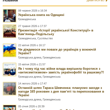
Новини
Дивитися всі
08 червня 2026 о 16:34
Українська книга на Одещині
Громадянська
27 травня 2026 о 17:37
Презентація «Історії української Конституції» в
Камʼянець-Подільську
Громадянська
,
Суспільство
22 квітня 2026 о 16:17
Чи діждемося ми поваги до українців у воюючій
Україні?
Громадська думка
,
Громадянська
15 квітня 2026 о 21:57
Як і чому під час війни влада вирішила боротися з
«антисемітизмом» замість українофобії та рашизму?!
Громадська думка
,
Громадянська
14 лютого 2026 о 17:47
Останній шлях Тараса Шевченка: плануємо заходи з
нагоди 165 роковин з дня памʼяті та перепоховання в
Україні
Громадська думка
,
Громадянська
05 січня 2026 о 20:39