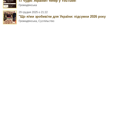
«7 чудес України» тепер у YouTube!
Громадянська
29 грудня 2025 о 21:22
"Що я/ми зробив/ли для України: підсумки 2026 року
Громадянська
,
Суспільство