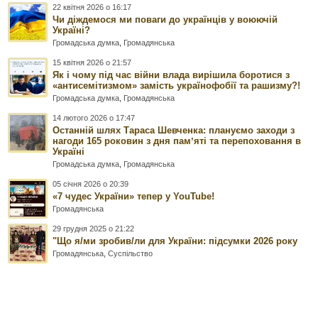
22 квітня 2026 о 16:17
Чи діждемося ми поваги до українців у воюючій
Україні?
Громадська думка
,
Громадянська
15 квітня 2026 о 21:57
Як і чому під час війни влада вирішила боротися з
«антисемітизмом» замість українофобії та рашизму?!
Громадська думка
,
Громадянська
14 лютого 2026 о 17:47
Останній шлях Тараса Шевченка: плануємо заходи з
нагоди 165 роковин з дня памʼяті та перепоховання в
Україні
Громадська думка
,
Громадянська
05 січня 2026 о 20:39
«7 чудес України» тепер у YouTube!
Громадянська
29 грудня 2025 о 21:22
"Що я/ми зробив/ли для України: підсумки 2026 року
Громадянська
,
Суспільство