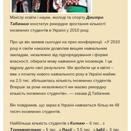
Міністр освіти і науки, молоді та спорту
Дмитро
Табачник
констатує рекордне зростання кількості
іноземних студентів в Україні у 2010 році.
Про це він заявив сьогодні на прес-конференції. «У 2010
році я своїм наказом дозволив вищим навчальним
закладам, незалежно від підпорядкування і форми
власності, обирати мову навчання для іноземців. І це
відразу дало свої результати. Ми зробили це в квітні –
вже з початку нового навчального року в Україні майже
на 2,5 тис. збільшилась кількість іноземних студентів.
Вперше за роки незалежності ми маємо рекордну
кількість іноземних студентів», — сказав Д.Табачник.
Він повідомив, що зараз в Україні навчається більш як 48
тисяч іноземних студентів.
Найбільша кількість студентів з
Китаю
– 6 тис., з
Туркменістану
– 5 тис., з
Росії
– 3,5 тис., з
Індії
– 3 тис.