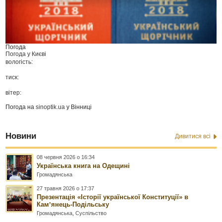
Погода
Погода у
Києві
вологість:
тиск:
вітер:
Погода на
sinoptik.ua
у Вінниці
Новини
Дивитися всі
08 червня 2026 о 16:34
Українська книга на Одещині
Громадянська
27 травня 2026 о 17:37
Презентація «Історії української Конституції» в
Камʼянець-Подільську
Громадянська
,
Суспільство