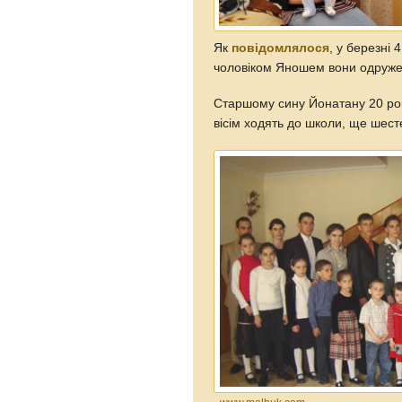
Як
повідомлялося
, у березні
чоловіком Яношем вони одружені
Старшому сину Йонатану 20 рок
вісім ходять до школи, ще шес