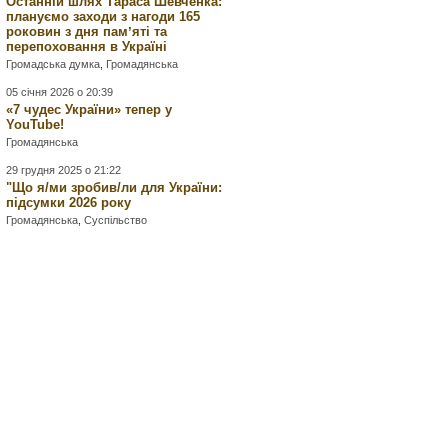
Останній шлях Тараса Шевченка:
плануємо заходи з нагоди 165
роковин з дня памʼяті та
перепоховання в Україні
Громадська думка
,
Громадянська
05 січня 2026 о 20:39
«7 чудес України» тепер у
YouTube!
Громадянська
29 грудня 2025 о 21:22
"Що я/ми зробив/ли для України:
підсумки 2026 року
Громадянська
,
Суспільство