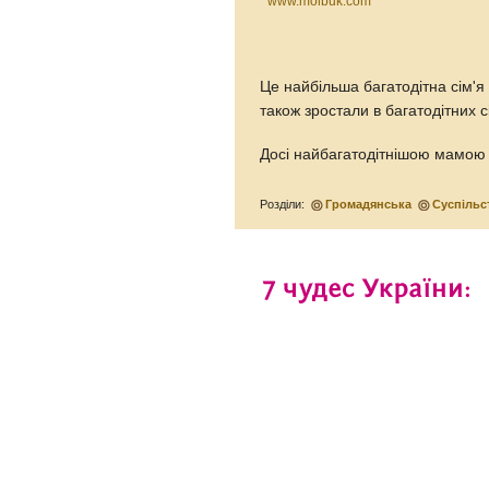
www.molbuk.com
Це найбільша багатодітна сім'я 
також зростали в багатодітних 
Досі найбагатодітнішою мамою в
Розділи:
Громадянська
Суспільс