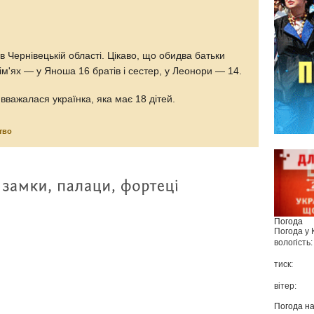
в Чернівецькій області. Цікаво, що обидва батьки
сім'ях — у Яноша 16 братів і сестер, у Леонори — 14.
важалася українка, яка має 18 дітей.
тво
Погода
Погода у
вологість:
тиск:
вітер:
Погода н