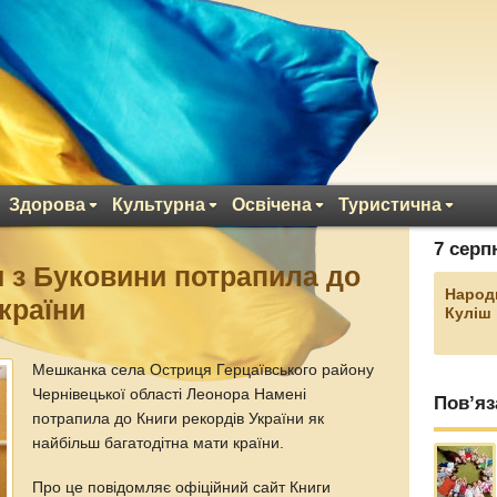
Здорова
Культурна
Освічена
Туристична
7 серп
и з Буковини потрапила до
Народ
країни
Куліш
Мешканка села Остриця Герцаївського району
Чернівецької області Леонора Намені
Пов’яз
потрапила до Книги рекордів України як
найбільш багатодітна мати країни.
Про це повідомляє офіційний сайт Книги