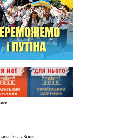
Києві
а
sinoptik.ua
у Вінниці