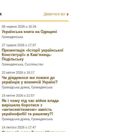
и
Дивитися всі
08 червня 2026 о 16:34
Українська книга на Одещині
Громадянська
27 травня 2026 о 17:37
Презентація «Історії української
Конституції» в Камʼянець-
Подільську
Громадянська
,
Суспільство
22 квітня 2026 о 16:17
Чи діждемося ми поваги до
українців у воюючій Україні?
Громадська думка
,
Громадянська
15 квітня 2026 о 21:57
Як і чому під час війни влада
вирішила боротися з
«антисемітизмом» замість
українофобії та рашизму?!
Громадська думка
,
Громадянська
14 лютого 2026 о 17:47