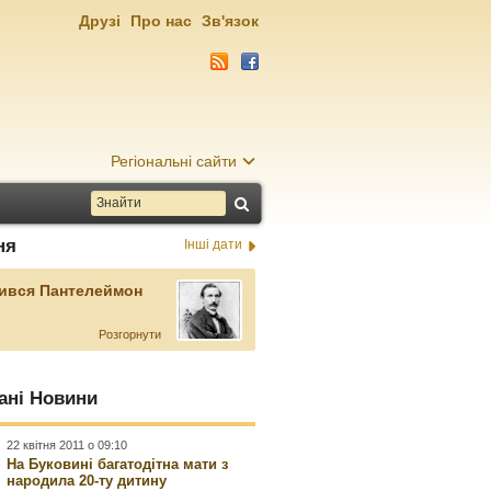
Друзі
Про нас
Зв'язок
Регіональні сайти
ня
Інші дати
ився Пантелеймон
Розгорнути
ані Новини
22 квітня 2011 о 09:10
На Буковині багатодітна мати з
народила 20-ту дитину