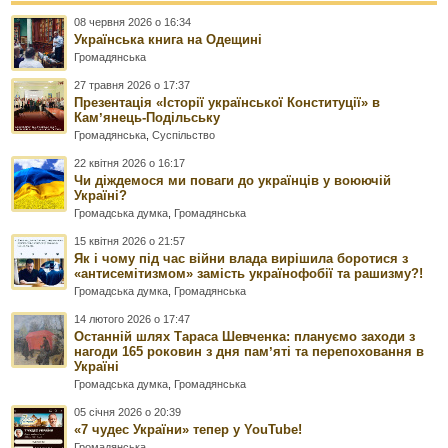
08 червня 2026 о 16:34
Українська книга на Одещині
Громадянська
27 травня 2026 о 17:37
Презентація «Історії української Конституції» в
Камʼянець-Подільську
Громадянська
,
Суспільство
22 квітня 2026 о 16:17
Чи діждемося ми поваги до українців у воюючій
Україні?
Громадська думка
,
Громадянська
15 квітня 2026 о 21:57
Як і чому під час війни влада вирішила боротися з
«антисемітизмом» замість українофобії та рашизму?!
Громадська думка
,
Громадянська
14 лютого 2026 о 17:47
Останній шлях Тараса Шевченка: плануємо заходи з
нагоди 165 роковин з дня памʼяті та перепоховання в
Україні
Громадська думка
,
Громадянська
05 січня 2026 о 20:39
«7 чудес України» тепер у YouTube!
Громадянська