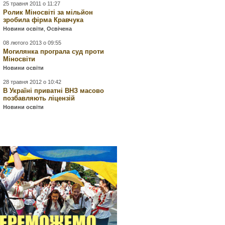
25 травня 2011 о 11:27
Ролик Міносвіті за мільйон
зробила фірма Кравчука
Новини освіти
,
Освічена
08 лютого 2013 о 09:55
Могилянка програла суд проти
Міносвіти
Новини освіти
28 травня 2012 о 10:42
В Україні приватні ВНЗ масово
позбавляють ліцензій
Новини освіти