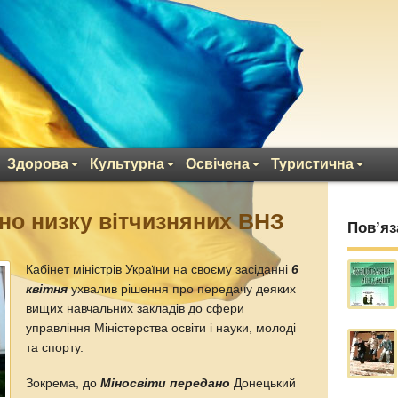
Здорова
Культурна
Освічена
Туристична
ано низку вітчизняних ВНЗ
Пов’яз
Кабінет міністрів України на своєму засіданні
6
квітня
ухвалив рішення про передачу деяких
вищих навчальних закладів до сфери
управління Міністерства освіти і науки, молоді
та спорту.
Зокрема, до
Міносвіти передано
Донецький