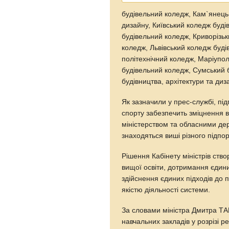
будівельний коледж, Кам`янець-
дизайну, Київський коледж буді
будівельний коледж, Криворізьк
коледж, Львівський коледж будів
політехнічний коледж, Маріупо
будівельний коледж, Сумський 
будівництва, архітектури та диз
Як зазначили у прес-службі, під
спорту забезпечить зміцнення в
міністерством та обласними дер
знаходяться виші різного підпо
Рішення Кабінету міністрів ств
вищої освіти, дотримання єдини
здійснення єдиних підходів до п
якістю діяльності системи.
За словами міністра Дмитра Т
навчальних закладів у розрізі р