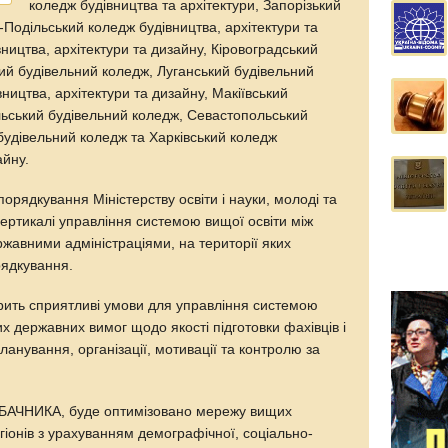
коледж будівництва та архітектури, Запорізький
Подільський коледж будівництва, архітектури та
вництва, архітектури та дизайну, Кіровоградський
ий будівельний коледж, Луганський будівельний
ництва, архітектури та дизайну, Макіївський
льський будівельний коледж, Севастопольський
будівельний коледж та Харківський коледж
айну.
порядкування Міністерству освіти і науки, молоді та
ертикалі управління системою вищої освіти між
жавними адміністраціями, на території яких
рядкування.
орить сприятливі умови для управління системою
х державних вимог щодо якості підготовки фахівців і
ланування, організації, мотивації та контролю за
АБАЧНИКА, буде оптимізовано мережу вищих
егіонів з урахуванням демографічної, соціально-