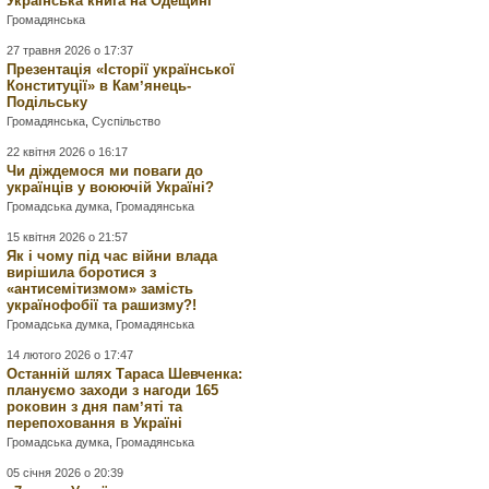
Українська книга на Одещині
Громадянська
27 травня 2026 о 17:37
Презентація «Історії української
Конституції» в Камʼянець-
Подільську
Громадянська
,
Суспільство
22 квітня 2026 о 16:17
Чи діждемося ми поваги до
українців у воюючій Україні?
Громадська думка
,
Громадянська
15 квітня 2026 о 21:57
Як і чому під час війни влада
вирішила боротися з
«антисемітизмом» замість
українофобії та рашизму?!
Громадська думка
,
Громадянська
14 лютого 2026 о 17:47
Останній шлях Тараса Шевченка:
плануємо заходи з нагоди 165
роковин з дня памʼяті та
перепоховання в Україні
Громадська думка
,
Громадянська
05 січня 2026 о 20:39