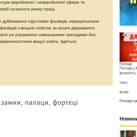
уктури виробничої і невиробничої сфери та
треб сучасного ринку праці.
 дублювання підготовки фахівців, нераціональне
 фахівців з вищою освітою за кошти державного
рати на управління навчальними закладами без
уваннясистеми вищої освіти, йдеться
Погода
Погода у
вологість:
а
тиск:
вітер:
Погода н
Новин