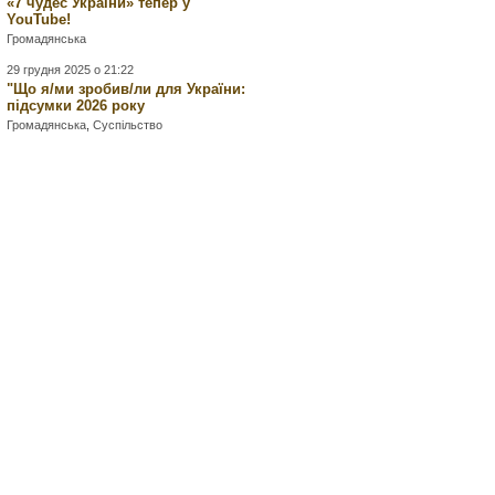
«7 чудес України» тепер у
YouTube!
Громадянська
29 грудня 2025 о 21:22
"Що я/ми зробив/ли для України:
підсумки 2026 року
Громадянська
,
Суспільство