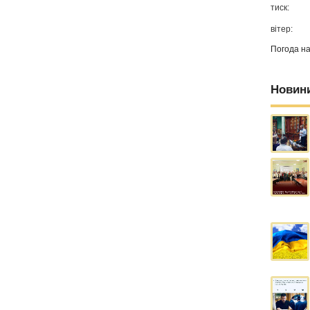
тиск:
вітер:
Погода н
Новин