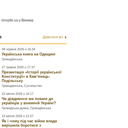
а
sinoptik.ua
у Вінниці
и
Дивитися всі
08 червня 2026 о 16:34
Українська книга на Одещині
Громадянська
27 травня 2026 о 17:37
Презентація «Історії української
Конституції» в Камʼянець-
Подільську
Громадянська
,
Суспільство
22 квітня 2026 о 16:17
Чи діждемося ми поваги до
українців у воюючій Україні?
Громадська думка
,
Громадянська
15 квітня 2026 о 21:57
Як і чому під час війни влада
вирішила боротися з