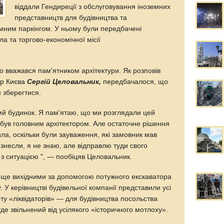
віддали Гендиреції з обслуговування іноземних
представництв для будівництва та
емним паркінгом. У ньому були передбачені
а та торгово-економічної місії
но вважався пам'ятником архітектури. Як розповів
ор Києва
Сергій Целовальник,
передбачалося, що
 зберегтися.
вий будинок. Я пам'ятаю, що ми розглядали цей
 був головним архітектором. Але остаточне рішення
ла, оскільки були зауваження, які замовник мав
знесли, я не знаю, але відправлю туди свого
з ситуацією ", — пообіцяв Целовальник.
 – ще вихідними за допомогою потужного екскаватора
 У керівництві будівельної компанії представили усі
оту «ліквідаторів» — для будівництва посольства
е звільнений від усілякого «історичного мотлоху».