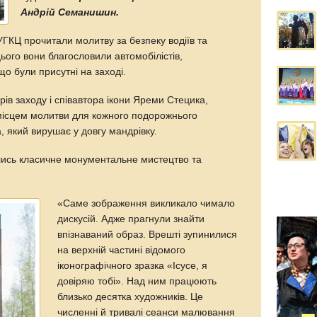
Андрій Семанишин.
УГКЦ прочитали молитву за безпеку водіїв та
цього вони благословили автомобілістів,
що були присутні на заході.
рів заходу і співавтора ікони Яреми Стецика,
 місцем молитви для кожного подорожнього
, який вирушає у довгу мандрівку.
ались класичне монументальне мистецтво та
«Саме зображення викликало чимало
дискусій. Адже прагнули знайти
впізнаваний образ. Врешті зупинилися
на верхній частині відомого
іконографічного зразка «Ісусе, я
довіряю тобі». Над ним працюють
близько десятка художників. Це
численні й тривалі сеанси малювання