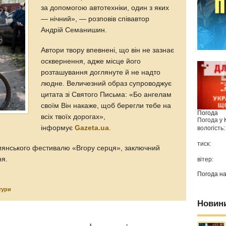
за допомогою автотехніки, один з яких
— нічний», — розповів співавтор
Андрій Семанишин.
Автори твору впевнені, що він не зазнає
осквернення, адже місце його
розташування доглянуте й не надто
людне. Величезний образ супроводжує
цитата зі Святого Письма: «Бо ангелам
своїм Він накаже, щоб берегли тебе на
Погода
всіх твоїх дорогах»,
Погода у
інформує
Gazeta.ua
.
вологість:
тиск:
тиянського фестивалю «Вгору серця», заключний
ня.
вітер:
Погода н
тури
Новин