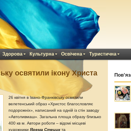
Здорова
Культурна
Освічена
Туристична
ську освятили ікону Христа
Пов’яз
м
26 квітня в Івано-Франківську освятили
велетенський образ «Христос благословляє
подорожніх», написаний на одній із стін заводу
«Автоливмаш». Загальна площа образу близько
400 кв м. Автори роботи – відомі місцеві
художники
Ярема Стецик
та