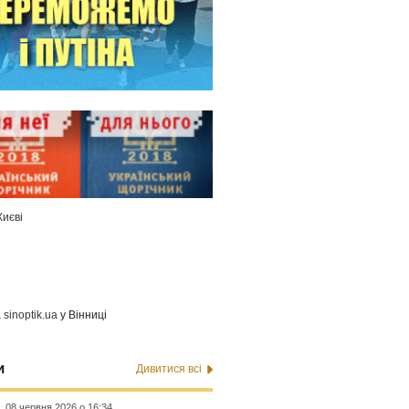
Києві
а
sinoptik.ua
у Вінниці
и
Дивитися всі
08 червня 2026 о 16:34