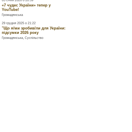
05 січня 2026 о 20:39
«7 чудес України» тепер у
YouTube!
Громадянська
29 грудня 2025 о 21:22
"Що я/ми зробив/ли для України:
підсумки 2026 року
Громадянська
,
Суспільство