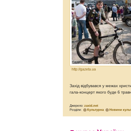
http://gazeta.ua
Захід відбувався у межах хрис
гала-концерт якого буде 6 трав
Джерело:
zaxid.net
Розділи:
Культурна
Новини куль