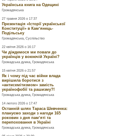
Українська книга на Одещині
Громадянська
27 травня 2026 о 17:37
Презентація «Історії української
Конституції» в Камʼянець-
Подільську
Громадянська
,
Суспільство
22 квітня 2026 о 16:17
Чи діждемося ми поваги до
українців у воюючій Україні?
Громадська думка
,
Громадянська
15 квітня 2026 о 21:57
Як і чому під час війни влада
вирішила боротися з
«антисемітизмом» замість
українофобії та рашизму?!
Громадська думка
,
Громадянська
14 лютого 2026 о 17:47
Останній шлях Тараса Шевченка:
плануємо заходи з нагоди 165
роковин з дня памʼяті та
перепоховання в Україні
Громадська думка
,
Громадянська