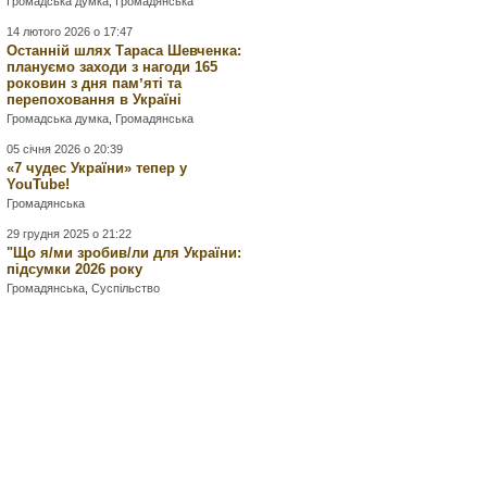
Громадська думка
,
Громадянська
14 лютого 2026 о 17:47
Останній шлях Тараса Шевченка:
плануємо заходи з нагоди 165
роковин з дня памʼяті та
перепоховання в Україні
Громадська думка
,
Громадянська
05 січня 2026 о 20:39
«7 чудес України» тепер у
YouTube!
Громадянська
29 грудня 2025 о 21:22
"Що я/ми зробив/ли для України:
підсумки 2026 року
Громадянська
,
Суспільство