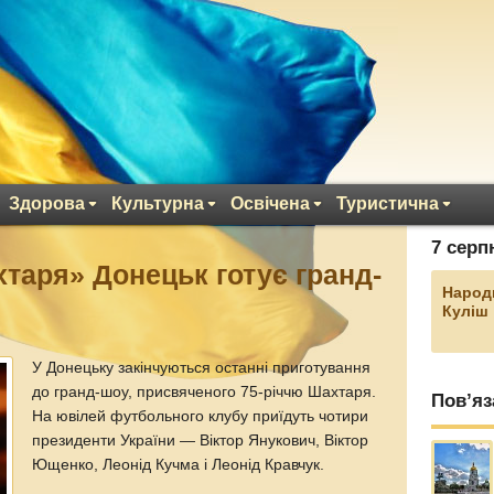
Здорова
Культурна
Освічена
Туристична
7 серп
хтаря» Донецьк готує гранд-
Народ
Куліш
У Донецьку закінчуються останні приготування
до гранд-шоу, присвяченого 75-річчю Шахтаря.
Пов’яз
На ювілей футбольного клубу приїдуть чотири
президенти України — Віктор Янукович, Віктор
Ющенко, Леонід Кучма і Леонід Кравчук.