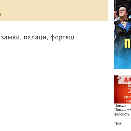
і
Погода
Погода у
вологість:
тиск: