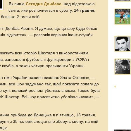
Як пише
Сегодня Донбасс,
над підготовкою
свята, яке розпочнеться в суботу,
14 травня
,
 близько 2 тисяч осіб.
ритті Донбас Арени. Я думаю, що це шоу буде більш
нія відкриття», — розповів керівник івент-служби
.
покажуть всю історію Шахтаря з використанням
ів, запрошені футбольні функціонери з УЄФА і
 клубів, а також чотири президенти України.
а гімн України наживо виконає Злата Огневіч», —
ами, все шоу задумано так, щоб показати повагу до
о суті, великий респект уболівальникам. Такою була
ФК Шахтар. Всі шоу присвячено уболівальникам», —
іанна прибуде до Донецька в п'ятницю, 13 травня.
трупи з 35 чоловік спеціально зберуть сцену, на якій
ицію.