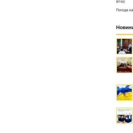
вітер:
Погода н
Новин