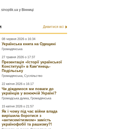
а
sinoptik.ua
у Вінниці
и
Дивитися всі
08 червня 2026 о 16:34
Українська книга на Одещині
Громадянська
27 травня 2026 о 17:37
Презентація «Історії української
Конституції» в Камʼянець-
Подільську
Громадянська
,
Суспільство
22 квітня 2026 о 16:17
Чи діждемося ми поваги до
українців у воюючій Україні?
Громадська думка
,
Громадянська
15 квітня 2026 о 21:57
Як і чому під час війни влада
вирішила боротися з
«антисемітизмом» замість
українофобії та рашизму?!