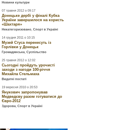
Новини культури
07 травня 2012 о 09:17
Донецьке дербі у фіналі Кубка
України завершилося на користь
«Шахтаря»
Некатегоризовано
,
Спорт в Україні
14 грудня 2011 о 10:15
Музей Стуса перенесуть із
Горлівки у Донецьк
Громадянська
,
Суспільство
25 травня 2012 о 12:02
Сьогодні пройдуть урочисті
заходи з нагоди 100-річчя
Михайла Стельмаха
Видатні постаті
19 вересня 2010 о 20:53
Янукович запропонував
Медведєву разом готуватися до
Євро-2012
Здорова
,
Спорт в Україні