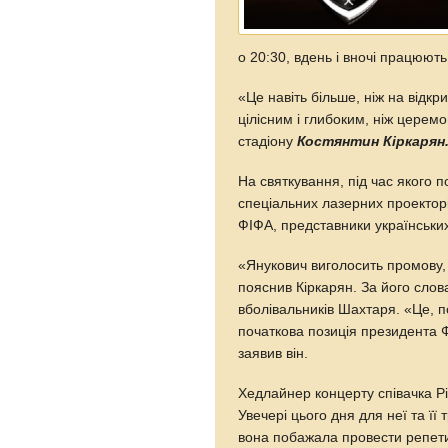
о 20:30, вдень і вночі працюють
«Це навіть більше, ніж на відк
цілісним і глибоким, ніж церемо
стадіону
Костянтин Кіркарян
На святкування, під час якого 
спеціальних лазерних проектор
ФІФА, представники українських
«Янукович виголосить промову, 
пояснив Кіркарян. За його слов
вболівальників Шахтаря. «Це, п
початкова позиція президента 
заявив він.
Хедлайнер концерту співачка Р
Увечері цього дня для неї та її 
вона побажала провести репет