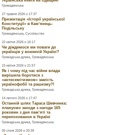
Українська книга на Одещині
Громадянська
27 травня 2026 о 17:37
Презентація «Історії української
Конституції» в Камʼянець-
Подільську
Громадянська
,
Суспільство
22 квітня 2026 о 16:17
Чи діждемося ми поваги до
українців у воюючій Україні?
Громадська думка
,
Громадянська
15 квітня 2026 о 21:57
Як і чому під час війни влада
вирішила боротися з
«антисемітизмом» замість
українофобії та рашизму?!
Громадська думка
,
Громадянська
14 лютого 2026 о 17:47
Останній шлях Тараса Шевченка:
плануємо заходи з нагоди 165
роковин з дня памʼяті та
перепоховання в Україні
Громадська думка
,
Громадянська
05 січня 2026 о 20:39