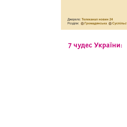
Джерело:
Телеканал новин 24
Розділи:
Громадянська
Суспільс