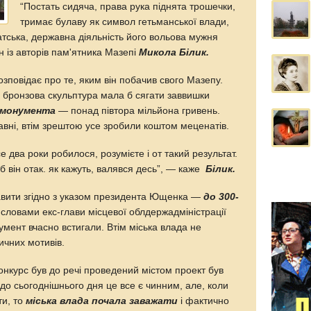
“Постать сидяча, права рука піднята трошечки,
тримає булаву як символ гетьманської влади,
енатська, державна діяльність його вольова мужня
н із авторів пам'ятника Мазепі
Микола Білик.
озповідає про те, яким він побачив свого Мазепу.
 бронзова скульптура мала б сягати заввишки
 монумента
— понад півтора мільйона гривень.
авні, втім зрештою усе зробили коштом меценатів.
 два роки робилося, розумієте і от такий результат.
б він отак. як кажуть, валявся десь”, — каже
Білик.
авити згідно з указом президента Ющенка —
до 300-
а словами екс-глави місцевої облдержадміністрації
умент вчасно встигали. Втім міська влада не
ичних мотивів.
онкурс був до речі проведений містом проект був
 до сьогоднішнього дня це все є чинним, але, коли
ти, то
міська влада почала заважати
і фактично