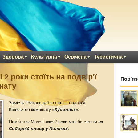
Здорова
Культурна
Освічена
Туристична
 2 роки стоїть на подвір'ї
Пов’яз
інату
Замість полтавської площі — подвір’я
Київського комбінату
«Художник».
Пам’ятник Мазепі вже 2 роки мав би стояти
на
Соборній площі у Полтаві.