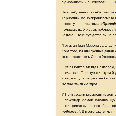
відмовилась їх виконувати”, —
Нині
забрати до себе полта
Тернопіль, Івано-Франківськ та 
проекту — полтавська
«Просві
полишають. У храмі, поблизу як
Гетьман, таке сусідство лише ві
“Гетьман Іван Мазепа за власн
Крім того, безліч грошей давав
каже настоятель Свято Успенсь
“Тут в Полтаві чи під Полтавою
намагався її врятувати. Були б
його, наступного дня він би уж
Володимир Зайцев.
У Полтавській міськраді комент
Олександр Мамай заявляв, що в
поки триває суперечка, бронзо
небезпеці
. В нього вже викрут