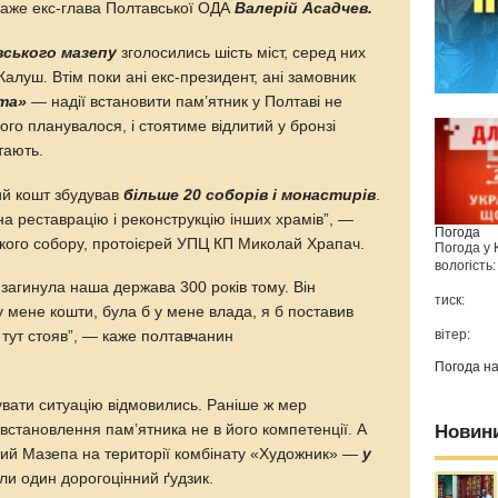
 каже екс-глава Полтавської ОДА
Валерій Асадчев.
вського мазепу
зголосились шість міст, серед них
Калуш. Втім поки ані екс-президент, ані замовник
та»
— надії встановити пам’ятник у Полтаві не
ого планувалося, і стоятиме відлитий у бронзі
тають.
ий кошт збудував
більше 20 соборів і монастирів
.
 на реставрацію і реконструкцію інших храмів”, —
Погода
кого собору, протоієрей УПЦ КП Миколай Храпач.
Погода у
вологість:
, загинула наша держава 300 років тому. Він
тиск:
 у мене кошти, була б у мене влада, я б поставив
вітер:
е тут стояв”, — каже полтавчанин
Погода н
увати ситуацію відмовились. Раніше ж мер
Новин
становлення пам’ятника не в його компетенції. А
вий Мазепа на території комбінату «Художник» —
у
или один дорогоцінний ґудзик.