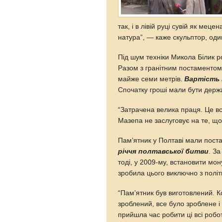
так, і в лівій руці сувій як мец
натура”, — каже скульптор, оди
Під шум техніки Микола Білик р
Разом з гранітним постаментом
майже семи метрів.
Вартість
Спочатку гроші мали бути держ
“Затрачена велика праця. Це все
Мазепа не заслуговує на те, що
Пам’ятник у Полтаві мали пост
річчя полтавської битви
. З
тоді, у 2009-му, встановити мон
зробила цього виключно з політ
“Пам’ятник був виготовлений. К
зроблений, все було зроблене і
прийшла час робити ці всі робо