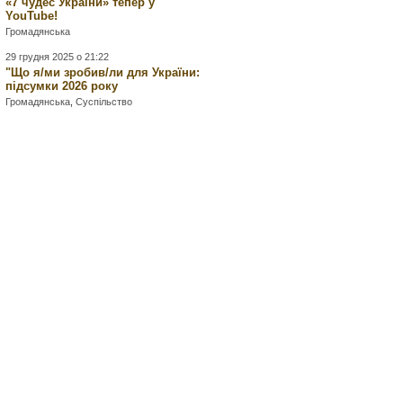
«7 чудес України» тепер у
YouTube!
Громадянська
29 грудня 2025 о 21:22
"Що я/ми зробив/ли для України:
підсумки 2026 року
Громадянська
,
Суспільство