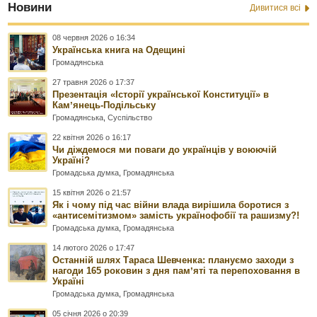
Новини
Дивитися всі
08 червня 2026 о 16:34
Українська книга на Одещині
Громадянська
27 травня 2026 о 17:37
Презентація «Історії української Конституції» в
Камʼянець-Подільську
Громадянська
,
Суспільство
22 квітня 2026 о 16:17
Чи діждемося ми поваги до українців у воюючій
Україні?
Громадська думка
,
Громадянська
15 квітня 2026 о 21:57
Як і чому під час війни влада вирішила боротися з
«антисемітизмом» замість українофобії та рашизму?!
Громадська думка
,
Громадянська
14 лютого 2026 о 17:47
Останній шлях Тараса Шевченка: плануємо заходи з
нагоди 165 роковин з дня памʼяті та перепоховання в
Україні
Громадська думка
,
Громадянська
05 січня 2026 о 20:39