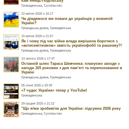
Камʼянець-Подільську
Громадянська
,
Суспільство
22 квітня 2026 о 16:17
Чи діждемося ми поваги до українців у воюючій
Україні?
Громадська думка
,
Громадянська
15 квітня 2026 о 21:57
Як і чому під час війни влада вирішила боротися з
«антисемітизмом» замість українофобії та рашизму?!
Громадська думка
,
Громадянська
14 лютого 2026 о 17:47
Останній шлях Тараса Шевченка: плануємо заходи з
нагоди 165 роковин з дня памʼяті та перепоховання в
Україні
Громадська думка
,
Громадянська
05 січня 2026 о 20:39
«7 чудес України» тепер у YouTube!
Громадянська
29 грудня 2025 о 21:22
"Що я/ми зробив/ли для України: підсумки 2026 року
Громадянська
,
Суспільство