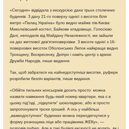
«Сегодня» відвідала з екскурсією дахи трьох столичних
будинків. З даху 21-го поверху однієї з висоток біля
метро «Палац Україна» було видно майже пів-Києва:
Миколаївський костел, Байкове кладовище, Голосієво.
Далі, неподалік від Майдану Незалежності, ми зайшли
на дах житлової дев'ятиповерхівки. З висоти однієї з 16-
поверхових висоток Оболонських Липок найкраще видно
Троєщину, Воскресенку, Дніпро і навіть центр з аркою
Дружби Народів, пише видання.
Так, щоб забратися на найнедоступніші висотки, руфери
розробили безліч варіантів, пише видання.
«Обійти пильних консьєржів досить просто: можна
назвати навмання будь-який номер квартири, яка є в
цьому під'їзді, „підкупити“ шоколадкою, або ж просто
запропонувати трохи грошей. А ось у найбільш
„важкодоступних“ будинках можна переодягнутися у
форму рознощика піци або працівника ЖЕКу», —
розповів руфер. Але в такі будівлі екскурсії не водять, як і