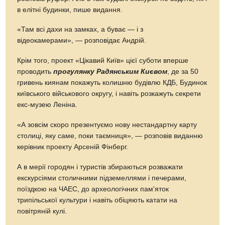
в елітні будинки, пише видання.
«Там всі дахи на замках, а буває — і з
відеокамерами», — розповідає Андрій.
Крім того, проект «Цікавий Київ» цієї суботи вперше
проводить
прогулянку Радянським Києвом
, де за 50
гривень киянам покажуть колишню будівлю КДБ, Будинок
київського військового округу, і навіть розкажуть секрети
екс-музею Леніна.
«А зовсім скоро презентуємо нову нестандартну карту
столиці, яку саме, поки таємниця», — розповів виданню
керівник проекту Арсеній Фінберг.
А в мерії городян і туристів збираються розважати
екскурсіями столичними підземеллями і печерами,
поїздкою на ЧАЕС, до археологічних пам'яток
трипільської культури і навіть обіцяють катати на
повітряній кулі.