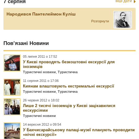
7 серпня
Інші дати
Народився Пантелеймон Куліш
Розгорнути
Пов’язані Новини
05 липня 2011 о 17:52
У Києві проводять безкоштовні екскурсії для
іноземців
Туристичні новини
,
Туристична
11 серпня 2011 о 17:06
Киянам влаштовують екстремальні екскурсії
Туристичні новини
,
Туристична
26 червня 2012 о 18:02
Лише 2 тисячі іноземців у Києві зацікавилися
екскурсіями
Туристичні новини
14 вересня 2012 о 09:54
У Бахчисарайському палаці-музеї планують проводити
«нічні екскурсії»