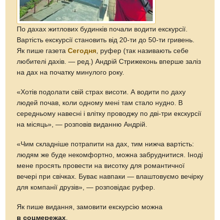
По дахах житлових будинків почали водити екскурсії.
Вартість екскурсії становить від 20-ти до 50-ти гривень.
Як пише газета
Сегодня
, руфер (так називають себе
любителі дахів. — ред.) Андрій Стрижеконь вперше заліз
на дах на початку минулого року.
«Хотів подолати свій страх висоти. А водити по даху
людей почав, коли одному мені там стало нудно. В
середньому навесні і влітку проводжу по дві-три екскурсії
на місяць», — розповів виданню Андрій.
«Чим складніше потрапити на дах, тим нижча вартість:
людям же буде некомфортно, можна забруднитися. Іноді
мене просять провести на висотку для романтичної
вечері при свічках. Буває навпаки — влаштовуємо вечірку
для компанії друзів», — розповідає руфер.
Як пише видання, замовити екскурсію можна
в соцмережах
.