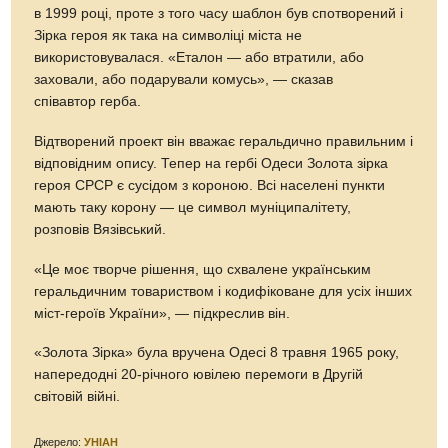
в 1999 році, проте з того часу шаблон був спотворений і
Зірка героя як така на символіці міста не
використовувалася. «Еталон — або втратили, або
заховали, або подарували комусь», — сказав
співавтор герба.
Відтворений проект він вважає геральдично правильним і
відповідним опису. Тепер на гербі Одеси Золота зірка
героя СРСР є сусідом з короною. Всі населені пункти
мають таку корону — це символ муніципалітету,
розповів Вязівський.
«Це моє творче рішення, що схвалене українським
геральдичним товариством і кодифіковане для усіх інших
міст-героїв України», — підкреслив він.
«Золота Зірка» була вручена Одесі 8 травня 1965 року,
напередодні 20-річного ювілею перемоги в Другій
світовій війні.
Джерело:
УНІАН