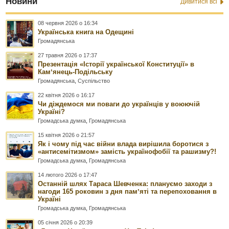
Новини
Дивитися всі
08 червня 2026 о 16:34
Українська книга на Одещині
Громадянська
27 травня 2026 о 17:37
Презентація «Історії української Конституції» в
Камʼянець-Подільську
Громадянська
,
Суспільство
22 квітня 2026 о 16:17
Чи діждемося ми поваги до українців у воюючій
Україні?
Громадська думка
,
Громадянська
15 квітня 2026 о 21:57
Як і чому під час війни влада вирішила боротися з
«антисемітизмом» замість українофобії та рашизму?!
Громадська думка
,
Громадянська
14 лютого 2026 о 17:47
Останній шлях Тараса Шевченка: плануємо заходи з
нагоди 165 роковин з дня памʼяті та перепоховання в
Україні
Громадська думка
,
Громадянська
05 січня 2026 о 20:39