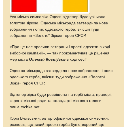
Уся міська символіка Одеси відтепер буде увінчана
золотою зіркою. Одеська міськрада затвердила нове
зображення і опис одеського герба, внісши туди
зображення «Золотої Зірки» героя СРСР.
«Про це нас просили ветерани і прості одесити в ході
виборчої кампанії», — так прокоментував це рішення
мер міста
Олексій Костусєв
в ході сесії.
Одеська міськрада затвердила нове зображення і опис
одеського герба, внісши туди зображення «Золотої
Зірки» героя СРСР.
Відтепер зірка буде розміщена на гербі міста, прапорі,
корогві міської ради та штандарті міського голови,
пише tochka.net.
Юрій Вязівський, автор офіційної одеської символіки,
розповів, що такий проект герба був створений ще