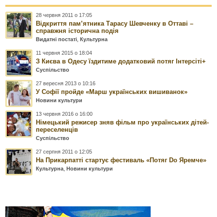
28 червня 2011 о 17:05
Відкриття пам’ятника Тарасу Шевченку в Оттаві –
справжня історична подія
Видатні постаті
,
Культурна
11 червня 2015 о 18:04
З Києва в Одесу їздитиме додатковий потяг Інтерсіті+
Суспільство
27 вересня 2013 о 10:16
У Софії пройде «Марш українських вишиванок»
Новини культури
13 червня 2016 о 16:00
Німецький режисер зняв фільм про українських дітей-
переселенців
Суспільство
27 серпня 2011 о 12:05
На Прикарпатті стартує фестиваль «Потяг Dо Яремче»
Культурна
,
Новини культури