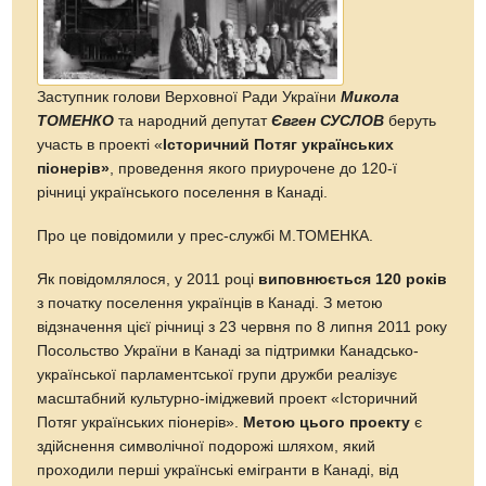
Заступник голови Верховної Ради України
Микола
ТОМЕНКО
та народний депутат
Євген СУСЛОВ
беруть
участь в проекті «
Історичний Потяг українських
піонерів»
, проведення якого приурочене до 120-ї
річниці українського поселення в Канаді.
Про це повідомили у прес-службі М.ТОМЕНКА.
Як повідомлялося, у 2011 році
виповнюється 120 років
з початку поселення українців в Канаді. З метою
відзначення цієї річниці з 23 червня по 8 липня 2011 року
Посольство України в Канаді за підтримки Канадсько-
української парламентської групи дружби реалізує
масштабний культурно-іміджевий проект «Історичний
Потяг українських піонерів».
Метою цього проекту
є
здійснення символічної подорожі шляхом, який
проходили перші українські емігранти в Канаді, від