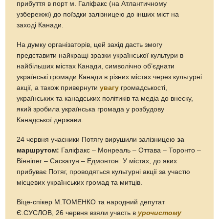
прибуття в порт м. Галіфакс (на Атлантичному
узбережжі) до поїздки залізницею до інших міст на
заході Канади.
На думку організаторів, цей захід дасть змогу
представити найкращі зразки української культури в
найбільших містах Канади, символічно об’єднати
українські громади Канади в різних містах через культурні
акції, а також привернути
увагу
громадськості,
українських та канадських політиків та медіа до внеску,
який зробила українська громада у розбудову
Канадської держави.
24 червня учасники Потягу вирушили залізницею
за
маршрутом:
Галіфакс – Монреаль – Оттава – Торонто –
Вінніпег – Саскатун – Едмонтон. У містах, до яких
прибуває Потяг, проводяться культурні акції за участю
місцевих українських громад та митців.
Віце-спікер М.ТОМЕНКО та народний депутат
Є.СУСЛОВ, 26 червня взяли участь в
урочистому