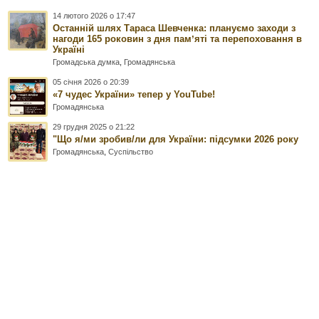
14 лютого 2026 о 17:47
Останній шлях Тараса Шевченка: плануємо заходи з
нагоди 165 роковин з дня памʼяті та перепоховання в
Україні
Громадська думка
,
Громадянська
05 січня 2026 о 20:39
«7 чудес України» тепер у YouTube!
Громадянська
29 грудня 2025 о 21:22
"Що я/ми зробив/ли для України: підсумки 2026 року
Громадянська
,
Суспільство