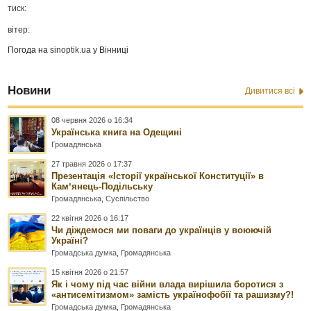
тиск:
вітер:
Погода на
sinoptik.ua
у Вінниці
Новини
Дивитися всі
08 червня 2026 о 16:34
Українська книга на Одещині
Громадянська
27 травня 2026 о 17:37
Презентація «Історії української Конституції» в
Камʼянець-Подільську
Громадянська
,
Суспільство
22 квітня 2026 о 16:17
Чи діждемося ми поваги до українців у воюючій
Україні?
Громадська думка
,
Громадянська
15 квітня 2026 о 21:57
Як і чому під час війни влада вирішила боротися з
«антисемітизмом» замість українофобії та рашизму?!
Громадська думка
,
Громадянська