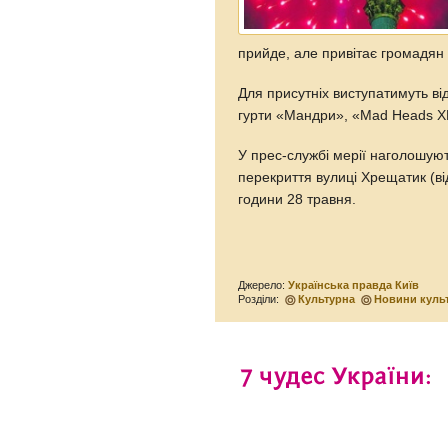
прийде, але привітає громадян
Для присутніх виступатимуть ві
гурти «Мандри», «Mad Heads X
У прес-службі мерії наголошую
перекриття вулиці Хрещатик (від
години 28 травня.
Джерело:
Українська правда Київ
Розділи:
Культурна
Новини куль