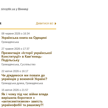
а
sinoptik.ua
у Вінниці
и
Дивитися всі
08 червня 2026 о 16:34
Українська книга на Одещині
Громадянська
27 травня 2026 о 17:37
Презентація «Історії української
Конституції» в Камʼянець-
Подільську
Громадянська
,
Суспільство
22 квітня 2026 о 16:17
Чи діждемося ми поваги до
українців у воюючій Україні?
Громадська думка
,
Громадянська
15 квітня 2026 о 21:57
Як і чому під час війни влада
вирішила боротися з
«антисемітизмом» замість
українофобії та рашизму?!