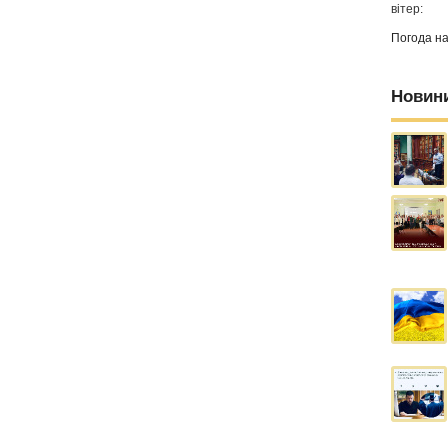
вітер:
Погода н
Новин