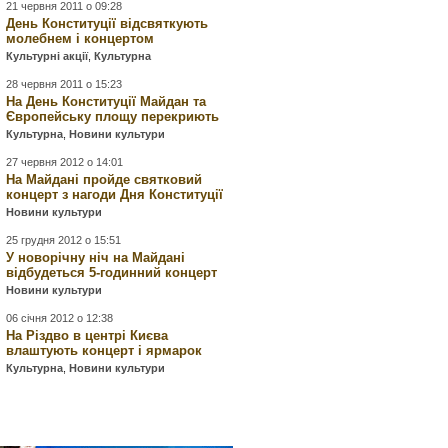
21 червня 2011 о 09:28
День Конституції відсвяткують
молебнем і концертом
Культурні акції
,
Культурна
28 червня 2011 о 15:23
На День Конституції Майдан та
Європейську площу перекриють
Культурна
,
Новини культури
27 червня 2012 о 14:01
На Майдані пройде святковий
концерт з нагоди Дня Конституції
Новини культури
25 грудня 2012 о 15:51
У новорічну ніч на Майдані
відбудеться 5-годинний концерт
Новини культури
06 січня 2012 о 12:38
На Різдво в центрі Києва
влаштують концерт і ярмарок
Культурна
,
Новини культури