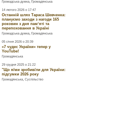
Громадська думка
,
Громадянська
14 лютого 2026 о 17:47
Останній шлях Тараса Шевченка:
плануємо заходи з нагоди 165
роковин з дня памʼяті та
перепоховання в Україні
Громадська думка
,
Громадянська
05 січня 2026 о 20:39
«7 чудес України» тепер у
YouTube!
Громадянська
29 грудня 2025 о 21:22
"Що я/ми зробив/ли для України:
підсумки 2026 року
Громадянська
,
Суспільство