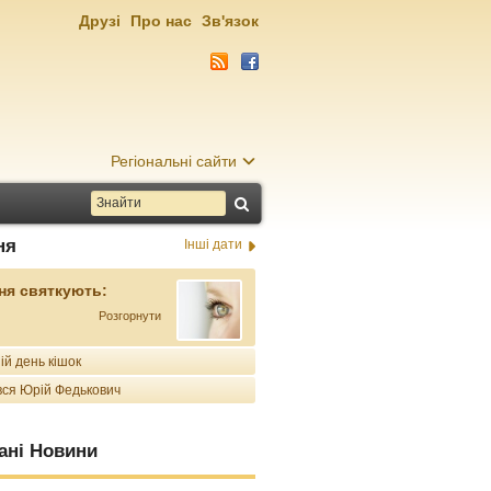
Друзі
Про нас
Зв'язок
Регіональні сайти
ня
Інші дати
ня святкують:
Розгорнути
ій день кішок
ся Юрій Федькович
ані Новини