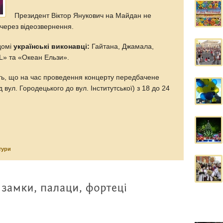
Президент Віктор Янукович на Майдан не
 через відеозвернення.
домі
українські виконавці:
Гайтана, Джамала,
L» та «Океан Ельзи».
ть, що на час проведення концерту передбачене
 вул. Городецького до вул. Інститутської) з 18 до 24
тури