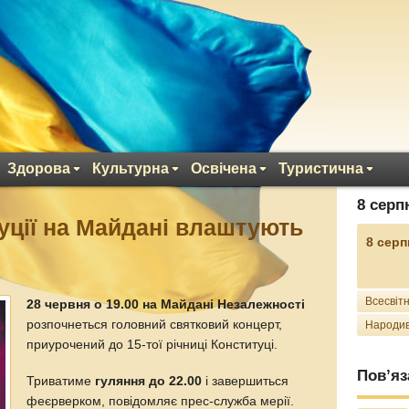
Здорова
Культурна
Освічена
Туристична
8 серп
уції на Майдані влаштують
8 серп
Всесвітн
28 червня о 19.00 на Майдані Незалежності
розпочнеться головний святковий концерт,
Народив
приурочений до 15-тої річниці Конституці.
Пов’яз
Триватиме
гуляння до 22.00
і завершиться
феєрверком, повідомляє прес-служба мерії.