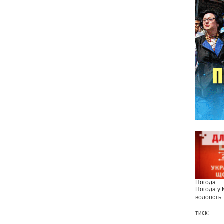
Погода
Погода у
вологість:
тиск: