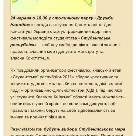
24 червня о 18.00 у столичному парку «Дружби
Народів»
з нагоди святкування Дня молоді та Дня
Конституції України стартує традиційний щорічний
фестиваль молоді та студентства
«Студентська
республіка»
– країна у країні, де діють власні закони і
правила, власний мер і депутати магістрату та
власна Конституція.
Як повідомили організатори фестивалю, київський етап
«Студентської республіки-2011» збирає креативних та
творчих студентів і молодь Києва навколо однієї великої
події – організаційно-діяльністної гри (ОДГ), під час якої
усі студенти Києва та Київської області мають можливість
опинитись в уявній країні, де вони самі диктують собі
правила і закони, беруть на себе відповідальність за
вчинки та прийняті рішення.
Результатом гри
будуть вибори Студентського мера
та депутатів Студентського магістрату Києва. Переможці