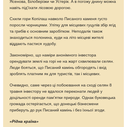
Ясенова, Білоберізки чи Устерік. А в погожу днину можна
навіть під'їхати лісовою дорогою.
Схили гори Копілаш навколо Писаного каменя густо
поросли чорницями. Улітку для місцевих гуцулів збір ягід
та грибів є основним заробітком. Неподалік також
знаходиться полонина, куди на літо місцеві жителі
віддають пастися худобу.
Закономірно, що наміри анонімного інвестора
орендувати землі на горі не на жарт схвилювали селян.
Люди бояться, що Писаний камінь обгородять і вхід
зроблять платним як для туристів, так і місцевих.
Очевидно, саме через ці побоювання на сході селян 8
травня інвестору не вдалося переконати людей у
доцільності оренди пам'ятки природи. Однак буковецька
громада остерігається, що донецькі бізнесмени
приберуть до рук Писаний камінь і без їхньої згоди.
«Рідна країна»