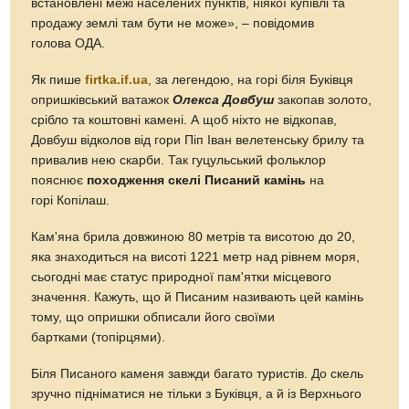
встановлені межі населених пунктів, ніякої купівлі та
продажу землі там бути не може», – повідомив
голова ОДА.
Як пише
firtka.if.ua
, за легендою, на горі біля Буківця
опришківський ватажок
Олекса Довбуш
закопав золото,
срібло та коштовні камені. А щоб ніхто не відкопав,
Довбуш відколов від гори Піп Іван велетенську брилу та
привалив нею скарби. Так гуцульський фольклор
пояснює
походження скелі Писаний камінь
на
горі Копілаш.
Кам'яна брила довжиною 80 метрів та висотою до 20,
яка знаходиться на висоті 1221 метр над рівнем моря,
сьогодні має статус природної пам'ятки місцевого
значення. Кажуть, що й Писаним називають цей камінь
тому, що опришки обписали його своїми
бартками (топірцями).
Біля Писаного каменя завжди багато туристів. До скель
зручно підніматися не тільки з Буківця, а й із Верхнього