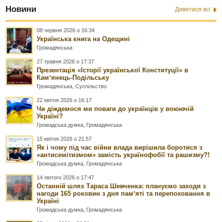
Новини
Дивитися всі
08 червня 2026 о 16:34
Українська книга на Одещині
Громадянська
27 травня 2026 о 17:37
Презентація «Історії української Конституції» в
Камʼянець-Подільську
Громадянська
,
Суспільство
22 квітня 2026 о 16:17
Чи діждемося ми поваги до українців у воюючій
Україні?
Громадська думка
,
Громадянська
15 квітня 2026 о 21:57
Як і чому під час війни влада вирішила боротися з
«антисемітизмом» замість українофобії та рашизму?!
Громадська думка
,
Громадянська
14 лютого 2026 о 17:47
Останній шлях Тараса Шевченка: плануємо заходи з
нагоди 165 роковин з дня памʼяті та перепоховання в
Україні
Громадська думка
,
Громадянська