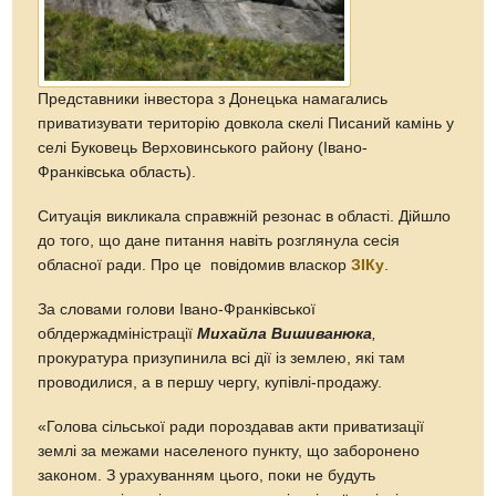
Представники інвестора з Донецька намагались
приватизувати територію довкола скелі Писаний камінь у
селі Буковець Верховинського району (Івано-
Франківська область).
Ситуація викликала справжній резонас в області. Дійшло
до того, що дане питання навіть розглянула сесія
обласної ради. Про це повідомив власкор
ЗІКу
.
За словами голови Івано-Франківської
облдержадміністрації
Михайла Вишиванюка
,
прокуратура призупинила всі дії із землею, які там
проводилися, а в першу чергу, купівлі-продажу.
«Голова сільської ради пороздавав акти приватизації
землі за межами населеного пункту, що заборонено
законом. З урахуванням цього, поки не будуть