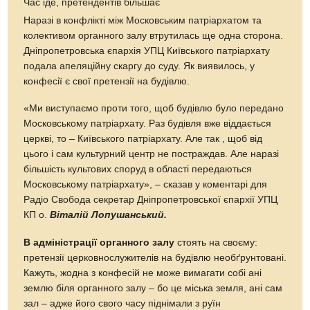
Час іде, претендентів більшає
Наразі в конфлікті між Московським патріархатом та
колективом органного залу втрутилась ще одна сторона.
Дніпропетровська єпархія УПЦ Київського патріархату
подала апеляційну скаргу до суду. Як виявилось, у
конфесії є свої претензії на будівлю.
«Ми виступаємо проти того, щоб будівлю було передано
Московському патріархату. Раз будівля вже віддається
церкві, то – Київського патріархату. Але так , щоб від
цього і сам культурний центр не постраждав. Але наразі
більшість культових споруд в області передаються
Московському патріархату», – сказав у коментарі для
Радіо Свобода секретар Дніпропетровської єпархії УПЦ
КП о.
Віталій Лопушанський.
В адміністрації органного залу
стоять на своєму:
претензії церковнослужителів на будівлю необґрунтовані.
Кажуть, жодна з конфесій не може вимагати собі ані
землю біля органного залу – бо це міська земля, ані сам
зал – адже його свого часу піднімали з руїн