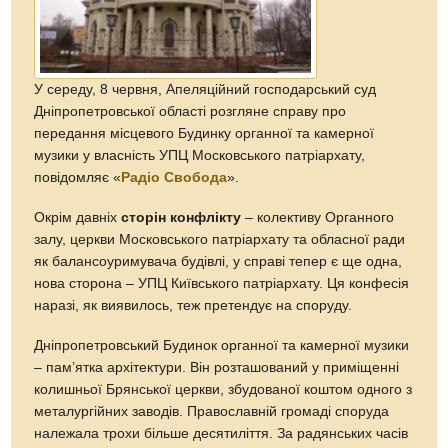
У середу, 8 червня, Апеляційний господарський суд
Дніпропетровської області розгляне справу про
передання місцевого Будинку органної та камерної
музики у власність УПЦ Московського патріархату,
повідомляє «
Радіо Свобода
».
Окрім давніх
сторін конфлікту
– колективу Органного
залу, церкви Московського патріархату та обласної ради
як балансоуримувача будівлі, у справі тепер є ще одна,
нова сторона – УПЦ Київського патріархату. Ця конфесія
наразі, як виявилось, теж претендує на споруду.
Дніпропетровський Будинок органної та камерної музики
– пам’ятка архітектури. Він розташований у приміщенні
колишньої Брянської церкви, збудованої коштом одного з
металургійних заводів. Православній громаді споруда
належала трохи більше десятиліття. За радянських часів