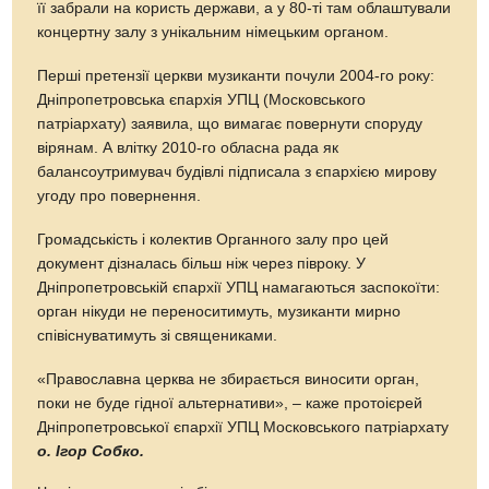
її забрали на користь держави, а у 80-ті там облаштували
концертну залу з унікальним німецьким органом.
Перші претензії церкви музиканти почули 2004-го року:
Дніпропетровська єпархія УПЦ (Московського
патріархату) заявила, що вимагає повернути споруду
вірянам. А влітку 2010-го обласна рада як
балансоутримувач будівлі підписала з єпархією мирову
угоду про повернення.
Громадськість і колектив Органного залу про цей
документ дізналась більш ніж через півроку. У
Дніпропетровській єпархії УПЦ намагаються заспокоїти:
орган нікуди не переноситимуть, музиканти мирно
співіснуватимуть зі священиками.
«Православна церква не збирається виносити орган,
поки не буде гідної альтернативи», – каже протоієрей
Дніпропетровської єпархії УПЦ Московського патріархату
о. Ігор Собко.