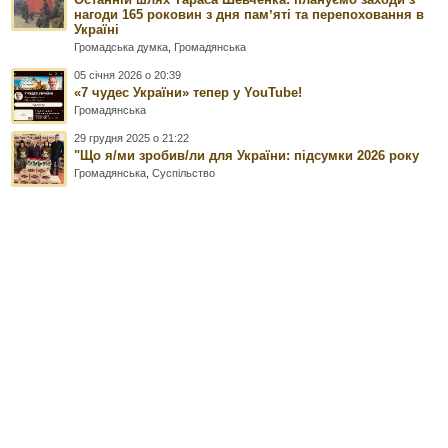
нагоди 165 роковин з дня памʼяті та перепоховання в
Україні
Громадська думка
,
Громадянська
05 січня 2026 о 20:39
«7 чудес України» тепер у YouTube!
Громадянська
29 грудня 2025 о 21:22
"Що я/ми зробив/ли для України: підсумки 2026 року
Громадянська
,
Суспільство