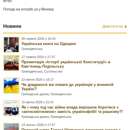
вітер:
Погода на
sinoptik.ua
у Вінниці
Новини
Дивитися всі
08 червня 2026 о 16:34
Українська книга на Одещині
Громадянська
27 травня 2026 о 17:37
Презентація «Історії української Конституції» в
Камʼянець-Подільську
Громадянська
,
Суспільство
22 квітня 2026 о 16:17
Чи діждемося ми поваги до українців у воюючій
Україні?
Громадська думка
,
Громадянська
15 квітня 2026 о 21:57
Як і чому під час війни влада вирішила боротися з
«антисемітизмом» замість українофобії та рашизму?!
Громадська думка
,
Громадянська
14 лютого 2026 о 17:47
Останній шлях Тараса Шевченка: плануємо заходи з