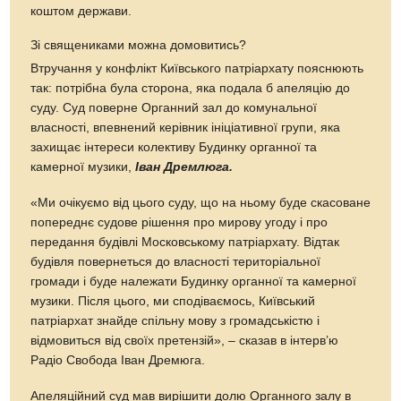
коштом держави.
Зі священиками можна домовитись?
Втручання у конфлікт Київського патріархату пояснюють
так: потрібна була сторона, яка подала б апеляцію до
суду. Суд поверне Органний зал до комунальної
власності, впевнений керівник ініціативної групи, яка
захищає інтереси колективу Будинку органної та
камерної музики,
Іван Дремлюга.
«Ми очікуємо від цього суду, що на ньому буде скасоване
попереднє судове рішення про мирову угоду і про
передання будівлі Московському патріархату. Відтак
будівля повернеться до власності територіальної
громади і буде належати Будинку органної та камерної
музики. Після цього, ми сподіваємось, Київський
патріархат знайде спільну мову з громадськістю і
відмовиться від своїх претензій», – сказав в інтерв’ю
Радіо Свобода Іван Дремюга.
Апеляційний суд мав вирішити долю Органного залу в