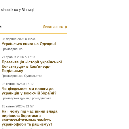
а
sinoptik.ua
у Вінниці
и
Дивитися всі
08 червня 2026 о 16:34
Українська книга на Одещині
Громадянська
27 травня 2026 о 17:37
Презентація «Історії української
Конституції» в Камʼянець-
Подільську
Громадянська
,
Суспільство
22 квітня 2026 о 16:17
Чи діждемося ми поваги до
українців у воюючій Україні?
Громадська думка
,
Громадянська
15 квітня 2026 о 21:57
Як і чому під час війни влада
вирішила боротися з
«антисемітизмом» замість
українофобії та рашизму?!