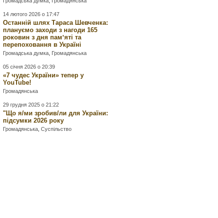
Громадська думка
,
Громадянська
14 лютого 2026 о 17:47
Останній шлях Тараса Шевченка:
плануємо заходи з нагоди 165
роковин з дня памʼяті та
перепоховання в Україні
Громадська думка
,
Громадянська
05 січня 2026 о 20:39
«7 чудес України» тепер у
YouTube!
Громадянська
29 грудня 2025 о 21:22
"Що я/ми зробив/ли для України:
підсумки 2026 року
Громадянська
,
Суспільство