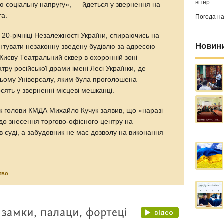
вітер:
ю соціальну напругу», — йдеться у звернення на
та.
Погода н
20-річніці Незалежності України, спираючись на
Новин
онтувати незаконну зведену будівлю за адресою
Києву Театральний сквер в охоронній зоні
тру російської драми імені Лесі Українки, де
тьому Універсалу, яким була проголошена
сять у зверненні місцеві мешканці.
к голови КМДА Михайло Кучук заявив, що «наразі
щодо знесення торгово-офісного центру на
в суді, а забудовник не має дозволу на виконання
тво