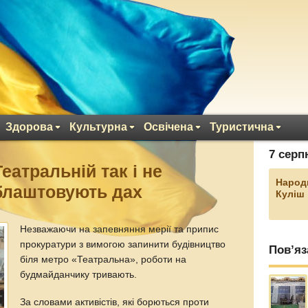
Здорова
Культурна
Освічена
Туристична
7 серп
еатральній так і не
Народ
блаштовують дах
Куліш
Незважаючи на запевняння мерії та припис
прокуратури з вимогою запинити будівництво
Пов’яз
біля метро «Театральна», роботи на
будмайданчику тривають.
За словами активістів, які борються проти