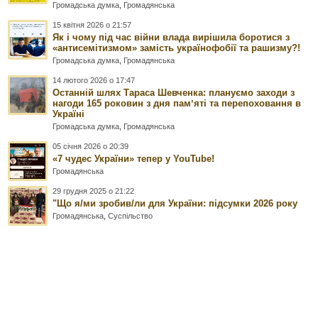
Громадська думка
,
Громадянська
15 квітня 2026 о 21:57
Як і чому під час війни влада вирішила боротися з
«антисемітизмом» замість українофобії та рашизму?!
Громадська думка
,
Громадянська
14 лютого 2026 о 17:47
Останній шлях Тараса Шевченка: плануємо заходи з
нагоди 165 роковин з дня памʼяті та перепоховання в
Україні
Громадська думка
,
Громадянська
05 січня 2026 о 20:39
«7 чудес України» тепер у YouTube!
Громадянська
29 грудня 2025 о 21:22
"Що я/ми зробив/ли для України: підсумки 2026 року
Громадянська
,
Суспільство