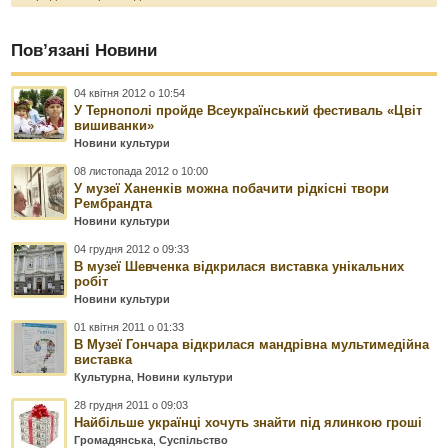
Пов’язані Новини
04 квітня 2012 о 10:54
У Тернополі пройде Всеукраїнський фестиваль «Цвіт
вишиванки»
Новини культури
08 листопада 2012 о 10:00
У музеї Ханенків можна побачити рідкісні твори
Рембрандта
Новини культури
04 грудня 2012 о 09:33
В музеї Шевченка відкрилася виставка унікальних
робіт
Новини культури
01 квітня 2011 о 01:33
В Музеї Гончара відкрилася мандрівна мультимедійна
виставка
Культурна
,
Новини культури
28 грудня 2011 о 09:03
Найбільше українці хочуть знайти під ялинкою гроші
Громадянська
,
Суспільство