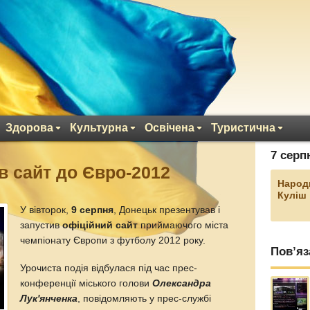
Здорова
Культурна
Освічена
Туристична
7 серп
в сайт до Євро-2012
Народ
Куліш
У вівторок,
9 серпня
, Донецьк презентував і
запустив
офіційний сайт
приймаючого міста
чемпіонату Європи з футболу 2012 року.
Пов’яз
Урочиста подія відбулася під час прес-
конференції міського голови
Олександра
Лук'янченка
, повідомляють у прес-службі