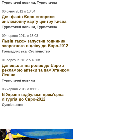
Туристичні новини
,
Туристична
06 січня 2012 о 13:34
Для фанів Євро створили
англомовну карту центру Києва
Туристичні новини
,
Туристична
09 червня 2011 о 13:03
Львів також запустив годинник
зворотного відліку до Євро-2012
Громадянська
,
Суспільство
01 березня 2012 о 18:08
Донецьк зняв ролик до Євро з
рекламою аптеки та пам'ятником
Леніна
Туристичні новини
06 червня 2012 о 09:15
В Україні відбулася прем'єрна
літургія до Євро-2012
Суспільство