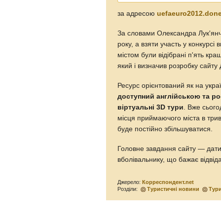
за адресою
uefaeuro2012.done
За словами Олександра Лук'янч
року, а взяти участь у конкурс
містом були відібрані п'ять кр
який і визначив розробку сайту
Ресурс орієнтований як на україн
доступний англійською та р
віртуальні 3D тури
. Вже сього
місця приймаючого міста в трив
буде постійно збільшуватися.
Головне завдання сайту — дати
вболівальнику, що бажає відвід
Джерело:
Корреспондент.net
Розділи:
Туристичні новини
Тур