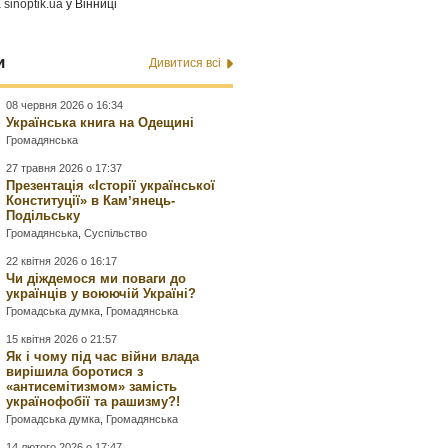
а
sinoptik.ua
у Вінниці
и
Дивитися всі
08 червня 2026 о 16:34
Українська книга на Одещині
Громадянська
27 травня 2026 о 17:37
Презентація «Історії української
Конституції» в Камʼянець-
Подільську
Громадянська
,
Суспільство
22 квітня 2026 о 16:17
Чи діждемося ми поваги до
українців у воюючій Україні?
Громадська думка
,
Громадянська
15 квітня 2026 о 21:57
Як і чому під час війни влада
вирішила боротися з
«антисемітизмом» замість
українофобії та рашизму?!
Громадська думка
,
Громадянська
14 лютого 2026 о 17:47