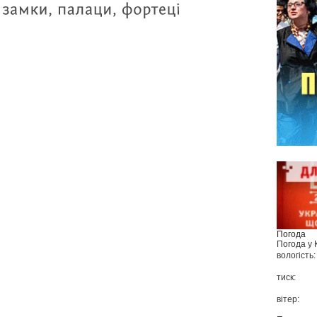
Погода
Погода у
вологість:
тиск:
вітер: