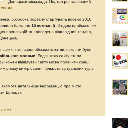
Донецької міськради. Портал розташований
tsk.ua
.
енка, розробка порталу стартувала восени 2010
і виявили бажання
15 компаній
. Згодом приймаючим
ащих пропозицій та проведено відповідний тендер,
 Донецька.
ських, так і європейських клієнтів, оскільки буде
осійською мовами.
Родзинкою сайту стали
дні кожен відвідувач сайту може побачити кращі
имірному вимірюванні. Кількість віртуальних турів
 якомога детальнішу інформацію про місто
ати Донецьк.
истична