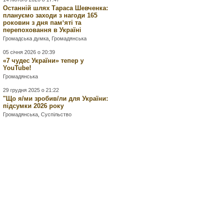
Останній шлях Тараса Шевченка:
плануємо заходи з нагоди 165
роковин з дня памʼяті та
перепоховання в Україні
Громадська думка
,
Громадянська
05 січня 2026 о 20:39
«7 чудес України» тепер у
YouTube!
Громадянська
29 грудня 2025 о 21:22
"Що я/ми зробив/ли для України:
підсумки 2026 року
Громадянська
,
Суспільство