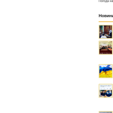
Погода н
Новин