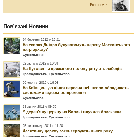
Розгорнути
Пов’язані Новини
14 березня 2012 о 13:21
На схилах Дніпра будуватимуть церкву Московського
патріархату?
Суспільство
02 лютого 2012 о 10:38
На Буковині з крижаного полону рятують лебедів
Громадянська
,
Суспільство
29 серпня 2012 о 16:03
На Київщині до кінця вересня всі школи обладнають
системами відеоспостереження
Суспільство
19 липня 2011 о 09:55
У дерев’яну церкву на Волині влучила блискавка
Громадянська
,
Суспільство
25 листопада 2011 о 11:20
Десятинну церкву законсервують цього року
Громадянська
,
Суспільство