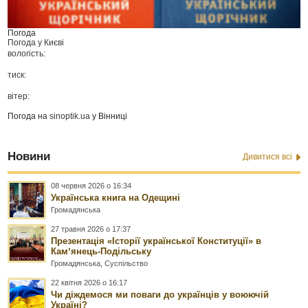
Погода
Погода у
Києві
вологість:
тиск:
вітер:
Погода на
sinoptik.ua
у Вінниці
Новини
Дивитися всі
08 червня 2026 о 16:34
Українська книга на Одещині
Громадянська
27 травня 2026 о 17:37
Презентація «Історії української Конституції» в
Камʼянець-Подільську
Громадянська
,
Суспільство
22 квітня 2026 о 16:17
Чи діждемося ми поваги до українців у воюючій
Україні?