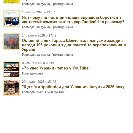
Громадська думка
,
Громадянська
15 квітня 2026 о 21:57
Як і чому під час війни влада вирішила боротися з
«антисемітизмом» замість українофобії та рашизму?!
Громадська думка
,
Громадянська
14 лютого 2026 о 17:47
Останній шлях Тараса Шевченка: плануємо заходи з
нагоди 165 роковин з дня памʼяті та перепоховання в
Україні
Громадська думка
,
Громадянська
05 січня 2026 о 20:39
«7 чудес України» тепер у YouTube!
Громадянська
29 грудня 2025 о 21:22
"Що я/ми зробив/ли для України: підсумки 2026 року
Громадянська
,
Суспільство