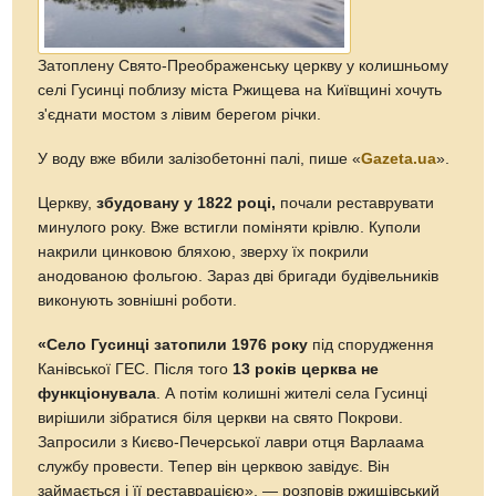
Затоплену Свято-Преображенську церкву у колишньому
селі Гусинці поблизу міста Ржищева на Київщині хочуть
з'єднати мостом з лівим берегом річки.
У воду вже вбили залізобетонні палі, пише «
Gazeta.ua
».
Церкву,
збудовану у 1822 році,
почали реставрувати
минулого року. Вже встигли поміняти крівлю. Куполи
накрили цинковою бляхою, зверху їх покрили
анодованою фольгою. Зараз дві бригади будівельників
виконують зовнішні роботи.
«Село Гусинці затопили 1976 року
під спорудження
Канівської ГЕС. Після того
13 років церква не
функціонувала
. А потім колишні жителі села Гусинці
вирішили зібратися біля церкви на свято Покрови.
Запросили з Києво-Печерської лаври отця Варлаама
службу провести. Тепер він церквою завідує. Він
займається і її реставрацією», — розповів ржищівський