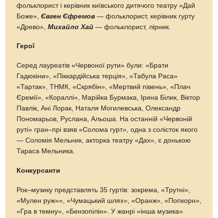
фольклорист і керівник київського дитячого театру «Дай
Боже»,
Євген Єфремов
— фольклорист, керівник гурту
«Древо»,
Михайло Хай
— фольклорист, лірник.
Герої
Серед лауреатів «Червоної рути» були: «Брати
Гадюкіни», «Піккардійська терція», «Табула Раса»
«Тартак», ТНМК, «Скрябін», «Мертвий півень», «Плач
Єремії», «Кораллі», Марійка Бурмака, Ірина Білик, Віктор
Павлік, Ані Лорак, Наталя Могилевська, Олександр
Пономарьов, Руслана, Альоша. На останній «Червоній
руті» гран–прі взяв «Солома гурт», одна з солісток якого
— Соломія Мельник, акторка театру «Дах», є донькою
Тараса Мельника.
Конкурсанти
Рок–музику представлять 35 гуртів: зокрема, «Трутні»,
«Мулен руж»», «Чумацький шлях», «Оранж», «Попкорн»,
«Гра в темну», «Бензопілін». У жанрі «інша музика»