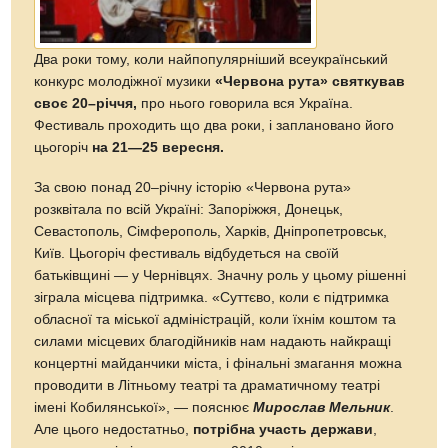
Два роки тому, коли найпопулярніший всеукраїнський
конкурс молодіжної музики
«Червона рута» святкував
своє 20–річчя,
про нього говорила вся Україна.
Фестиваль проходить що два роки, і заплановано його
цьогоріч
на 21—25 вересня.
За свою понад 20–річ­ну історію «Червона рута»
розквітала по всій Україні: Запоріжжя, До­нецьк,
Севастополь, Сім­ферополь, Харків, Дніпропетровськ,
Київ. Цьогоріч фестиваль відбудеться на своїй
батьківщині — у Чернівцях. Значну роль у цьому рішенні
зіграла місцева підтримка. «Суттєво, коли є підтримка
обласної та міської адміністрацій, коли їхнім коштом та
силами місцевих благодійників нам надають найкращі
концертні майданчики міста, і фінальні змагання можна
проводити в Літньому театрі та драматичному театрі
імені Кобилянської», — пояснює
Мирослав Мельник
.
Але цього недостатньо,
потрібна участь держави
,