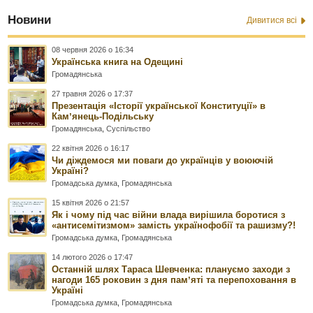
Новини
Дивитися всі
08 червня 2026 о 16:34
Українська книга на Одещині
Громадянська
27 травня 2026 о 17:37
Презентація «Історії української Конституції» в
Камʼянець-Подільську
Громадянська
,
Суспільство
22 квітня 2026 о 16:17
Чи діждемося ми поваги до українців у воюючій
Україні?
Громадська думка
,
Громадянська
15 квітня 2026 о 21:57
Як і чому під час війни влада вирішила боротися з
«антисемітизмом» замість українофобії та рашизму?!
Громадська думка
,
Громадянська
14 лютого 2026 о 17:47
Останній шлях Тараса Шевченка: плануємо заходи з
нагоди 165 роковин з дня памʼяті та перепоховання в
Україні
Громадська думка
,
Громадянська