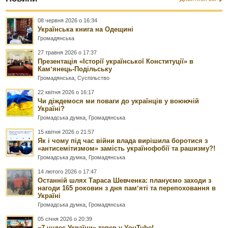
08 червня 2026 о 16:34
Українська книга на Одещині
Громадянська
27 травня 2026 о 17:37
Презентація «Історії української Конституції» в
Камʼянець-Подільську
Громадянська
,
Суспільство
22 квітня 2026 о 16:17
Чи діждемося ми поваги до українців у воюючій
Україні?
Громадська думка
,
Громадянська
15 квітня 2026 о 21:57
Як і чому під час війни влада вирішила боротися з
«антисемітизмом» замість українофобії та рашизму?!
Громадська думка
,
Громадянська
14 лютого 2026 о 17:47
Останній шлях Тараса Шевченка: плануємо заходи з
нагоди 165 роковин з дня памʼяті та перепоховання в
Україні
Громадська думка
,
Громадянська
05 січня 2026 о 20:39
«7 чудес України» тепер у YouTube!