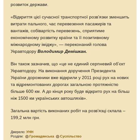
розвиток держави.
«Відкриття цієї сучасної транспортної розв’язки зменшить
витрати пального, час перевезення пасажирів та
вантажів, собівартість перевезень, сприятиме
економічному розвитку країни та її позитивному
міжнародному іміджу», — переконаний голова
Укравтодору
Володимир Демішкан.
Він також зазначив, що «це не єдиний серпневий об’єкт
Укравтодору. На виконання доручення Президента
України дорожники вже відкрили у 2011 році рух на нових
та відремонтованих дорогах загальною протяжністю
більше 600 км. А до кінця року буде відкрито рух на більш
ніж 1500 км українських автошляхів».
Загальна вартість виконаних робіт на розв’язці склала –
199,2 млн грн.
Джерело:
УНН
Розділи:
Громадянська
Суспільство