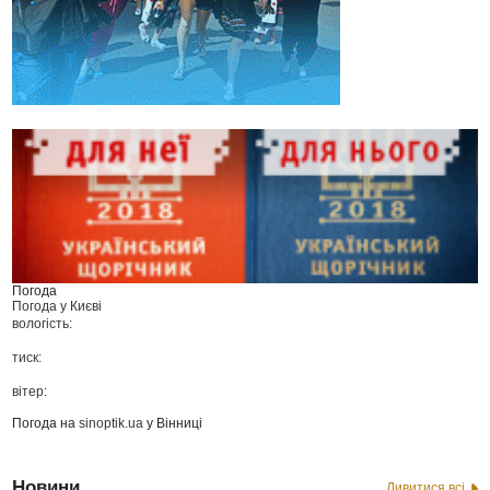
Погода
Погода у
Києві
вологість:
тиск:
вітер:
Погода на
sinoptik.ua
у Вінниці
Новини
Дивитися всі