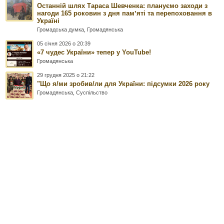
Останній шлях Тараса Шевченка: плануємо заходи з
нагоди 165 роковин з дня памʼяті та перепоховання в
Україні
Громадська думка
,
Громадянська
05 січня 2026 о 20:39
«7 чудес України» тепер у YouTube!
Громадянська
29 грудня 2025 о 21:22
"Що я/ми зробив/ли для України: підсумки 2026 року
Громадянська
,
Суспільство