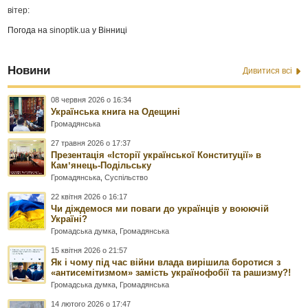
вітер:
Погода на
sinoptik.ua
у Вінниці
Новини
Дивитися всі
08 червня 2026 о 16:34
Українська книга на Одещині
Громадянська
27 травня 2026 о 17:37
Презентація «Історії української Конституції» в
Камʼянець-Подільську
Громадянська
,
Суспільство
22 квітня 2026 о 16:17
Чи діждемося ми поваги до українців у воюючій
Україні?
Громадська думка
,
Громадянська
15 квітня 2026 о 21:57
Як і чому під час війни влада вирішила боротися з
«антисемітизмом» замість українофобії та рашизму?!
Громадська думка
,
Громадянська
14 лютого 2026 о 17:47