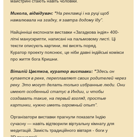
майстрині стають навіть чоловіки.
Микола, відвідувач: "
На рекламці і на руці щоб
намалювала на згадку, я завтра додому їду".
Найцінніші експонати виставки «Загадкова індія» 400-
літні манускрипти, написані на пальмовому листі. Ці
тексти описують картини, які висять поряд.
Куратор проекту пояснює, це ніби давні індійські комікси
про життя бога Кришни.
Віталій Цвєтков, куратор виставки: "
Здесь он
купается в реке, переплавляет своих родителей через
реку. Это могут делать только избранные люди. Они
имеют особенный статус в Индии, и чтобы
создавать такие, на первый взгляд, простые
картинки, нужно иметь огромный опыт".
Організатори виставки прагнули показати Індію
сучасну — навіть відтворили віртуальну кімнату для
медитацій. Замість традиційного вівтаря - боги у