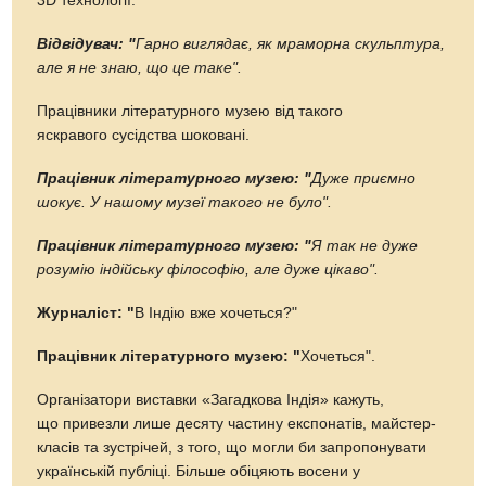
3D технології.
Відвідувач: "
Гарно виглядає, як мраморна скульптура,
але я не знаю, що це таке".
Працівники літературного музею від такого
яскравого сусідства шоковані.
Працівник літературного музею: "
Дуже приємно
шокує. У нашому музеї такого не було".
Працівник літературного музею: "
Я так не дуже
розумію індійську філософію, але дуже цікаво".
Журналіст: "
В Індію вже хочеться?"
Працівник літературного музею: "
Хочеться".
Організатори виставки «Загадкова Індія» кажуть,
що привезли лише десяту частину експонатів, майстер-
класів та зустрічей, з того, що могли би запропонувати
українській публіці. Більше обіцяють восени у