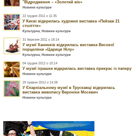
"Відродження – «Золотий вік»
Новини культури
22 грудня 2011 о 11:35
У Києві відкрилась художня виставка «Пейзаж 21
століття»
Культурна
,
Новини культури
31 березня 2011 о 18:14
У музеї Ханенків відкрилась виставка Високої
порцеляни «Цариця Нілу»
Культурна
,
Новини культури
04 грудня 2012 о 10:14
У музеї іграшки відкрилась виставка прикрас із паперу
Новини культури
29 травня 2012 о 14:28
У Єпархіальному музеї в Трускавці відкрилась
виставка живопису Вероніки Мосевич
Новини культури