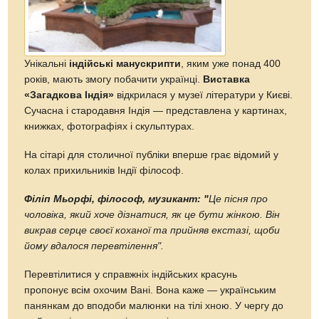
Унікальні
індійські манускрипти
, яким уже понад 400
років, мають змогу побачити українці.
Виставка
«Загадкова Індія»
відкрилася у музеї літератури у Києві.
Сучасна і стародавня Індія — представлена у картинах,
книжках, фотографіях і скульптурах.
На сітарі для столичної публіки вперше грає відомий у
колах прихильників Індії філософ.
Філіп Мьорфі, філософ, музикант: "
Це пісня про
чоловіка, який хоче дізнатися, як це бути жінкою. Він
викрав серце своєї коханої та прийняв екстазі, щоби
йому вдалося перевтілення".
Перевтілитися у справжніх індійських красунь
пропонує всім охочим Вані. Вона каже — українським
панянкам до вподоби малюнки на тілі хною. У чергу до