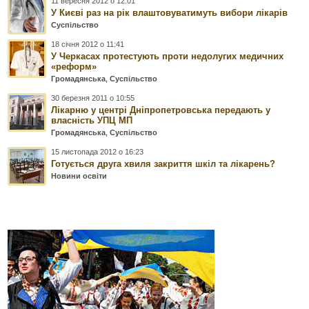
11 вересня 2012 о 12:01
У Києві раз на рік влаштовуватимуть вибори лікарів
Суспільство
18 січня 2012 о 11:41
У Черкасах протестують проти недолугих медичних
«реформ»
Громадянська
,
Суспільство
30 березня 2011 о 10:55
Лікарню у центрі Дніпропетровська передають у
власність УПЦ МП
Громадянська
,
Суспільство
15 листопада 2012 о 16:23
Готується друга хвиля закриття шкіл та лікарень?
Новини освіти