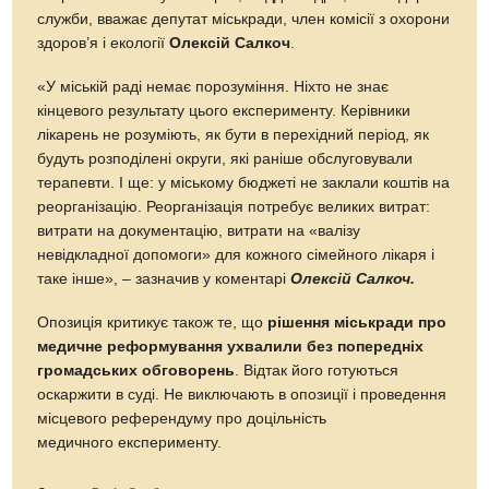
служби, вважає депутат міськради, член комісії з охорони
здоров’я і екології
Олексій Салкоч
.
«У міській раді немає порозуміння. Ніхто не знає
кінцевого результату цього експерименту. Керівники
лікарень не розуміють, як бути в перехідний період, як
будуть розподілені округи, які раніше обслуговували
терапевти. І ще: у міському бюджеті не заклали коштів на
реорганізацію. Реорганізація потребує великих витрат:
витрати на документацію, витрати на «валізу
невідкладної допомоги» для кожного сімейного лікаря і
таке інше», – зазначив у коментарі
Олексій Салкоч.
Опозиція критикує також те, що
рішення міськради про
медичне реформування ухвалили без попередніх
громадських обговорень
. Відтак його готуються
оскаржити в суді. Не виключають в опозиції і проведення
місцевого референдуму про доцільність
медичного експерименту.