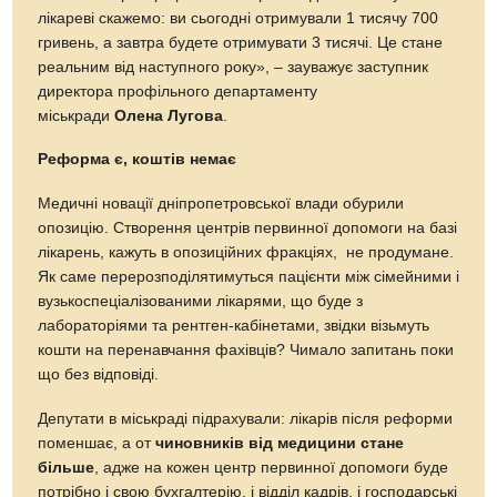
лікареві скажемо: ви сьогодні отримували 1 тисячу 700
гривень, а завтра будете отримувати 3 тисячі. Це стане
реальним від наступного року», – зауважує заступник
директора профільного департаменту
міськради
Олена Лугова
.
Реформа є, коштів немає
Медичні новації дніпропетровської влади обурили
опозицію. Створення центрів первинної допомоги на базі
лікарень, кажуть в опозиційних фракціях, не продумане.
Як саме перерозподілятимуться пацієнти між сімейними і
вузькоспеціалізованими лікарями, що буде з
лабораторіями та рентген-кабінетами, звідки візьмуть
кошти на перенавчання фахівців? Чимало запитань поки
що без відповіді.
Депутати в міськраді підрахували: лікарів після реформи
поменшає, а от
чиновників від медицини стане
більше
, адже на кожен центр первинної допомоги буде
потрібно і свою бухгалтерію, і відділ кадрів, і господарські