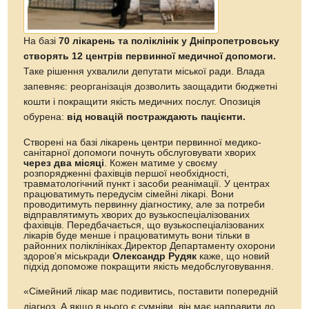
На базі
70 лікарень та поліклінік у Дніпропетровську
створять 12 центрів первинної медичної допомоги.
Таке рішення ухвалили депутати міської ради. Влада
запевняє: реорганізація дозволить заощадити бюджетні
кошти і покращити якість медичних послуг. Опозиція
обурена:
від новацій постраждають пацієнти.
Створені на базі лікарень центри первинної медико-
санітарної допомоги почнуть обслуговувати хворих
через два місяці
. Кожен матиме у своєму
розпорядженні фахівців першої необхідності,
травматологічний пункт і засоби реанімації. У центрах
працюватимуть передусім сімейні лікарі. Вони
проводитимуть первинну діагностику, але за потреби
відправлятимуть хворих до вузькоспеціалізованих
фахівців. Передбачається, що вузькоспеціалізованих
лікарів буде менше і працюватимуть вони тільки в
районних поліклініках.Директор Департаменту охорони
здоров’я міськради
Олександр Рудяк
каже, що новий
підхід допоможе покращити якість медобслуговування.
«Сімейний лікар має подивитись, поставити попередній
діагноз. А якщо в нього є сумніви, він має направити до