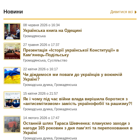
Новини
Дивитися всі
08 червня 2026 о 16:34
Українська книга на Одещині
Громадянська
27 травня 2026 о 17:37
Презентація «Історії української Конституції» в
Камʼянець-Подільську
Громадянська
,
Суспільство
22 квітня 2026 о 16:17
Чи діждемося ми поваги до українців у воюючій
Україні?
Громадська думка
,
Громадянська
15 квітня 2026 о 21:57
Як і чому під час війни влада вирішила боротися з
«антисемітизмом» замість українофобії та рашизму?!
Громадська думка
,
Громадянська
14 лютого 2026 о 17:47
Останній шлях Тараса Шевченка: плануємо заходи з
нагоди 165 роковин з дня памʼяті та перепоховання в
Україні
Громадська думка
,
Громадянська