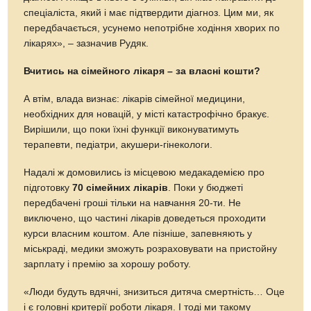
спеціаліста, який і має підтвердити діагноз. Цим ми, як
передбачається, усунемо непотрібне ходіння хворих по
лікарях», – зазначив Рудяк.
Вчитись на сімейного лікаря – за власні кошти?
А втім, влада визнає: лікарів сімейної медицини,
необхідних для новацій, у місті катастрофічно бракує.
Вирішили, що поки їхні функції виконуватимуть
терапевти, педіатри, акушери-гінекологи.
Надалі ж домовились із місцевою медакадемією про
підготовку
70 сімейних лікарів
. Поки у бюджеті
передбачені гроші тільки на навчання 20-ти. Не
виключено, що частині лікарів доведеться проходити
курси власним коштом. Але пізніше, запевняють у
міськраді, медики зможуть розраховувати на пристойну
зарплату і премію за хорошу роботу.
«Люди будуть вдячні, знизиться дитяча смертність… Оце
і є головні критерії роботи лікаря. І тоді ми такому