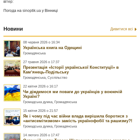
вітер:
Погода на
sinoptik.ua
у Вінниці
Новини
Дивитися всі
08 червня 2026 о 16:34
Українська книга на Одещині
Громадянська
27 травня 2026 о 17:37
Презентація «Історії української Конституції» в
Камʼянець-Подільську
Громадянська
,
Суспільство
22 квітня 2026 о 16:17
Чи діждемося ми поваги до українців у воюючій
Україні?
Громадська думка
,
Громадянська
15 квітня 2026 о 21:57
Як і чому під час війни влада вирішила боротися з
«антисемітизмом» замість українофобії та рашизму?!
Громадська думка
,
Громадянська
14 лютого 2026 о 17:47