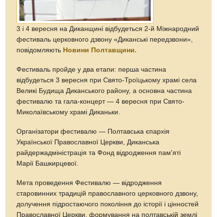
3 і 4 вересня на Диканщині відбудеться 2-й Міжнародний
фестиваль церковного дзвону «Диканські передзвони»,
повідомляють
Новини Полтавщини.
Фестиваль пройде у два етапи: перша частина
відбудеться 3 вересня при Свято-Троїцькому храмі села
Великі Будища Диканського району, а основна частина
фестивалю та гала-концерт — 4 вересня при Свято-
Миколаївському храмі Диканьки.
Організатори фестивалю — Полтавська єпархія
Української Православної Церкви, Диканська
райдержадміністрація та Фонд відродження пам'яті
Марії Башкирцевої.
Мета проведення Фестивалю — відродження
старовинних традицій православного церковного дзвону,
долучення підростаючого покоління до історії і цінностей
Православної Церкви, формування на полтавській землі