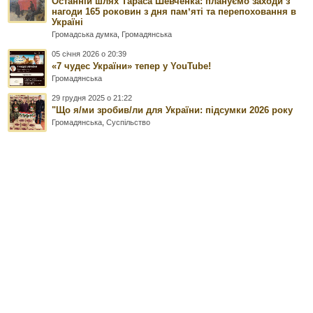
Останній шлях Тараса Шевченка: плануємо заходи з
нагоди 165 роковин з дня памʼяті та перепоховання в
Україні
Громадська думка
,
Громадянська
05 січня 2026 о 20:39
«7 чудес України» тепер у YouTube!
Громадянська
29 грудня 2025 о 21:22
"Що я/ми зробив/ли для України: підсумки 2026 року
Громадянська
,
Суспільство