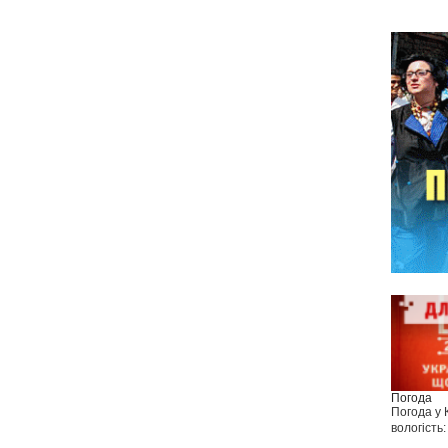
Погода
Погода у
вологість: