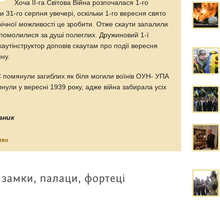
Хоча ІІ-га Світова Війна розпочалася 1-го
 31-го серпня увечері, оскільки 1-го вересня свято
нічної можливості це зробити. Отже скаути запалили
і помолилися за душі полеглих. Дружиновий 1-ї
каутінструктор доповів скаутам про події вересня
йну.
 помянули загиблих як біля могили воїнів ОУН- УПА
агинули у вересні 1939 року, адже війна забирала усіх
аник
тво