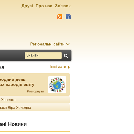
Друзі
Про нас
Зв'язок
Регіональні сайти
ня
Інші дати
родний день
их народів світу
Розгорнути
 Ханенко
ася Віра Холодна
ані Новини