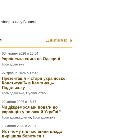
а
sinoptik.ua
у Вінниці
и
Дивитися всі
08 червня 2026 о 16:34
Українська книга на Одещині
Громадянська
27 травня 2026 о 17:37
Презентація «Історії української
Конституції» в Камʼянець-
Подільську
Громадянська
,
Суспільство
22 квітня 2026 о 16:17
Чи діждемося ми поваги до
українців у воюючій Україні?
Громадська думка
,
Громадянська
15 квітня 2026 о 21:57
Як і чому під час війни влада
вирішила боротися з