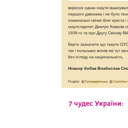
вересня однак скаути вшанували
першого дзвоника і не було тех
поминальні свічки біля хреста 
скаутслідопит Дмитро Ковалів с
1939-го та про Другу Світову Ві
Варто зазначити що скаути ОУС
так і польських воїнів які тут з
без огляду на національність.
Новину додав
Владислав Ст
Розділи:
Громадянська
Суспільс