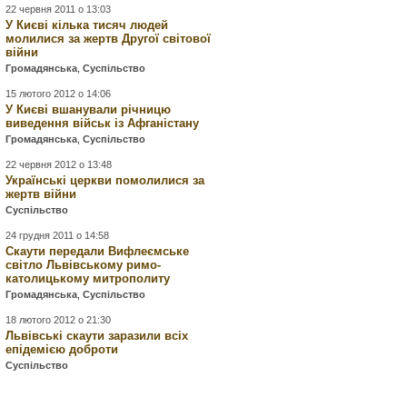
22 червня 2011 о 13:03
У Києві кілька тисяч людей
молилися за жертв Другої світової
війни
Громадянська
,
Суспільство
15 лютого 2012 о 14:06
У Києві вшанували річницю
виведення військ із Афганістану
Громадянська
,
Суспільство
22 червня 2012 о 13:48
Українські церкви помолилися за
жертв війни
Суспільство
24 грудня 2011 о 14:58
Скаути передали Вифлеємське
світло Львівському римо-
католицькому митрополиту
Громадянська
,
Суспільство
18 лютого 2012 о 21:30
Львівські скаути заразили всіх
епідемією доброти
Суспільство