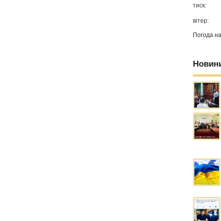
тиск:
вітер:
Погода н
Новин