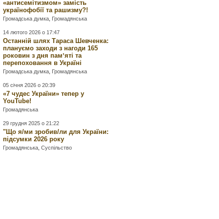
«антисемітизмом» замість
українофобії та рашизму?!
Громадська думка
,
Громадянська
14 лютого 2026 о 17:47
Останній шлях Тараса Шевченка:
плануємо заходи з нагоди 165
роковин з дня памʼяті та
перепоховання в Україні
Громадська думка
,
Громадянська
05 січня 2026 о 20:39
«7 чудес України» тепер у
YouTube!
Громадянська
29 грудня 2025 о 21:22
"Що я/ми зробив/ли для України:
підсумки 2026 року
Громадянська
,
Суспільство