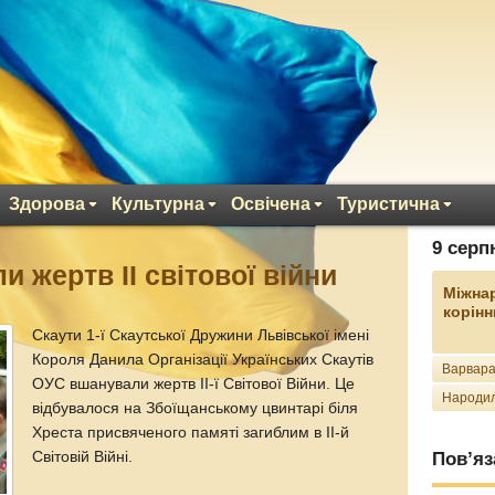
Здорова
Культурна
Освічена
Туристична
9 серп
 жертв ІІ світової війни
Міжна
корінн
Скаути 1-ї Скаутської Дружини Львівської імені
Короля Данила Організації Українських Скаутів
Варвара
ОУС вшанували жертв ІІ-ї Світової Війни. Це
Народил
відбувалося на Збоїщанському цвинтарі біля
Хреста присвяченого памяті загиблим в ІІ-й
Світовій Війні.
Пов’яз