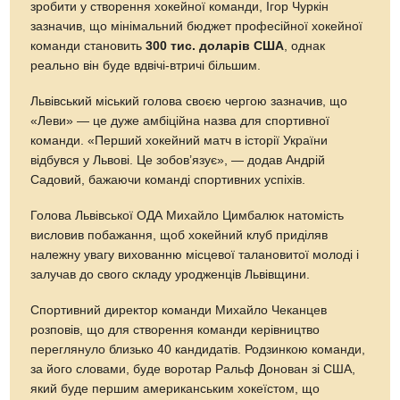
зробити у створення хокейної команди, Ігор Чуркін
зазначив, що мінімальний бюджет професійної хокейної
команди становить
300 тис. доларів США
, однак
реально він буде вдвічі-втричі більшим.
Львівський міський голова своєю чергою зазначив, що
«Леви» — це дуже амбіційна назва для спортивної
команди. «Перший хокейний матч в історії України
відбувся у Львові. Це зобов’язує», — додав Андрій
Садовий, бажаючи команді спортивних успіхів.
Голова Львівської ОДА Михайло Цимбалюк натомість
висловив побажання, щоб хокейний клуб приділяв
належну увагу вихованню місцевої талановитої молоді і
залучав до свого складу уродженців Львівщини.
Спортивний директор команди Михайло Чеканцев
розповів, що для створення команди керівництво
переглянуло близько 40 кандидатів. Родзинкою команди,
за його словами, буде воротар Ральф Донован зі США,
який буде першим американським хокеїстом, що