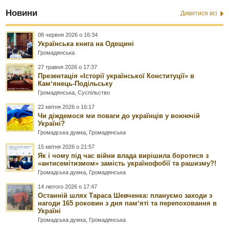
Новини
Дивитися всі
08 червня 2026 о 16:34
Українська книга на Одещині
Громадянська
27 травня 2026 о 17:37
Презентація «Історії української Конституції» в
Камʼянець-Подільську
Громадянська
,
Суспільство
22 квітня 2026 о 16:17
Чи діждемося ми поваги до українців у воюючій
Україні?
Громадська думка
,
Громадянська
15 квітня 2026 о 21:57
Як і чому під час війни влада вирішила боротися з
«антисемітизмом» замість українофобії та рашизму?!
Громадська думка
,
Громадянська
14 лютого 2026 о 17:47
Останній шлях Тараса Шевченка: плануємо заходи з
нагоди 165 роковин з дня памʼяті та перепоховання в
Україні
Громадська думка
,
Громадянська