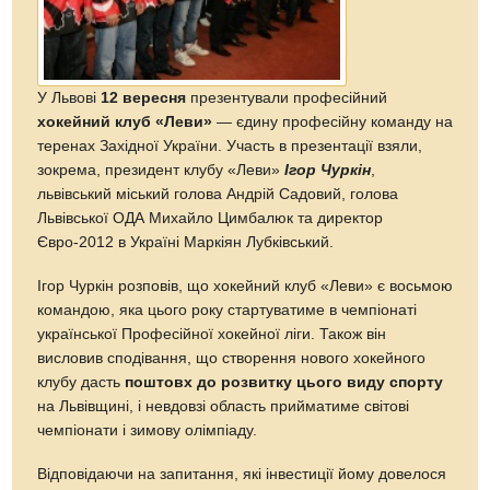
У Львові
12 вересня
презентували професійний
хокейний клуб «Леви»
— єдину професійну команду на
теренах Західної України. Участь в презентації взяли,
зокрема, президент клубу «Леви»
Ігор Чуркін
,
львівський міський голова Андрій Садовий, голова
Львівської ОДА Михайло Цимбалюк та директор
Євро-2012 в Україні Маркіян Лубківський.
Ігор Чуркін розповів, що хокейний клуб «Леви» є восьмою
командою, яка цього року стартуватиме в чемпіонаті
української Професійної хокейної ліги. Також він
висловив сподівання, що створення нового хокейного
клубу дасть
поштовх до розвитку цього виду спорту
на Львівщині, і невдовзі область прийматиме світові
чемпіонати і зимову олімпіаду.
Відповідаючи на запитання, які інвестиції йому довелося