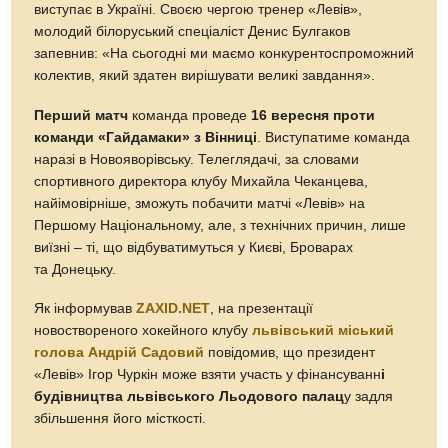
виступає в Україні. Своєю чергою тренер «Левів»,
молодий білоруський спеціаліст Денис Булгаков
запевнив: «На сьогодні ми маємо конкурентоспроможний
колектив, який здатен вирішувати великі завдання».
Перший матч
команда проведе
16 вересня проти
команди «Гайдамаки» з Вінниці
. Виступатиме команда
наразі в Новояворівську. Телеглядачі, за словами
спортивного директора клубу Михайла Чеканцева,
найімовірніше, зможуть побачити матчі «Левів» на
Першому Національному, але, з технічних причин, лише
виїзні – ті, що відбуватимуться у Києві, Броварах
та Донецьку.
Як інформував
ZAXID.NET
, на презентації
новоствореного хокейного клубу
львівський міський
голова Андрій Садовий
повідомив, що президент
«Левів» Ігор Чуркін може взяти участь у фінансуванн
і
будівництва львівського Льодового палац
у задля
збільшення його місткості.