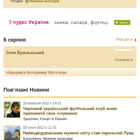
Розділи:
Новини культури
6 серпня
Інші дати
Ілля Буяльський
Розгорнути
Народився Володимир Фатальчук
Пов’язані Новини
26 вересня 2011 о 14:31
Черговий український футбольний клуб може
припинити своє існування
Здорова
,
Спорт в Україні
03 січня 2012 о 11:15
Найвідвідуванішим музеєм світу став паризький Лувр
Культурна
,
Новини культури