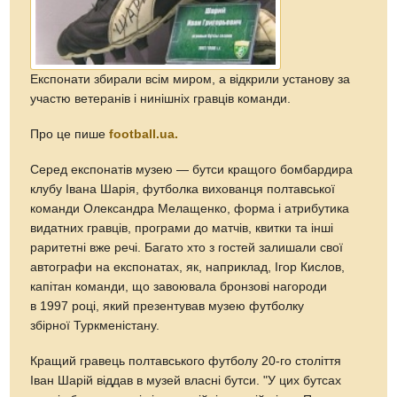
Експонати збирали всім миром, а відкрили установу за
участю ветеранів і нинішніх гравців команди.
Про це пише
football.ua.
Серед експонатів музею — бутси кращого бомбардира
клубу Івана Шарія, футболка вихованця полтавської
команди Олександра Мелащенко, форма і атрибутика
видатних гравців, програми до матчів, квитки та інші
раритетні вже речі. Багато хто з гостей залишали свої
автографи на експонатах, як, наприклад, Ігор Кислов,
капітан команди, що завоювала бронзові нагороди
в 1997 році, який презентував музею футболку
збірної Туркменістану.
Кращий гравець полтавського футболу 20-го століття
Іван Шарій віддав в музей власні бутси. "У цих бутсах