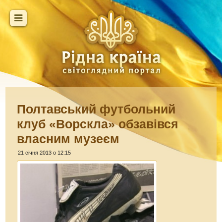
Полтавський футбольний
клуб «Ворскла» обзавівся
власним музеєм
21 січня 2013 о 12:15