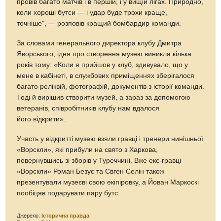
провів багато матчів і в першій, і у вищій лігах. Природно,
коли хороші бутси — і удар буде трохи краще,
точніше", — розповів кращий бомбардир команди.
За словами генерального директора клубу Дмитра
Яворського, ідея про створення музею виникла кілька
років тому: «Коли я прийшов у клуб, здивувало, що у
мене в кабінеті, в службових приміщеннях зберігалося
багато реліквій, фотографій, документів з історії команди.
Тоді й вирішив створити музей, а зараз за допомогою
ветеранів, співробітників клубу нам вдалося
його відкрити».
Участь у відкритті музею взяли гравці і тренери нинішньої
«Ворскли», які прибули на свято з Харкова,
повернувшись зі зборів у Туреччині. Вже екс-гравці
«Ворскли» Роман Безус та Євген Селін також
презентували музеєві свою екіпіровку, а Йован Маркоскі
пообіцяв подарувати пару бутс.
Джерело:
Історична правда