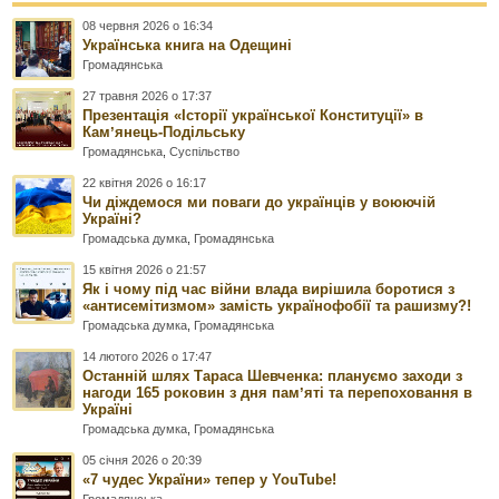
08 червня 2026 о 16:34
Українська книга на Одещині
Громадянська
27 травня 2026 о 17:37
Презентація «Історії української Конституції» в
Камʼянець-Подільську
Громадянська
,
Суспільство
22 квітня 2026 о 16:17
Чи діждемося ми поваги до українців у воюючій
Україні?
Громадська думка
,
Громадянська
15 квітня 2026 о 21:57
Як і чому під час війни влада вирішила боротися з
«антисемітизмом» замість українофобії та рашизму?!
Громадська думка
,
Громадянська
14 лютого 2026 о 17:47
Останній шлях Тараса Шевченка: плануємо заходи з
нагоди 165 роковин з дня памʼяті та перепоховання в
Україні
Громадська думка
,
Громадянська
05 січня 2026 о 20:39
«7 чудес України» тепер у YouTube!
Громадянська