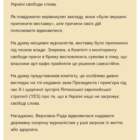
Україні свободи слова.
Як повідомило керівництво закладу, вони «були змушені
припинити виставку», але причини своїх дій
пояснювати відмовилися.
На думку місцевих журналістів, виставку було припинено
під тиском влади. Зокрема, в Комітеті з моніторингу
свободи преси в Криму висловлюють сумніви в тому, що
власники арт-кафе прийняли це рішення самостійно.
На думку представників комітету, це особливо дивно
виглядає на тлі недавніх заяв Президента і прем'єра під
час 8-ї щорічної зустрічі Ялтинської європейської
стратегії (YES) про те, що в Україні ніщо не загрожує
свободі слова.
Нагадаємо, Верховна Рада відмовилася надавати
державну охорону журналістам у разі загрози їх життю
або здоров'ю.