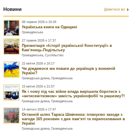
Новини
Дивитися всі
08 червня 2026 о 16:34
Українська книга на Одещині
Громадянська
27 травня 2026 о 17:37
Презентація «Історії української Конституції» в
Камʼянець-Подільську
Громадянська
,
Суспільство
22 квітня 2026 о 16:17
Чи діждемося ми поваги до українців у воюючій
Україні?
Громадська думка
,
Громадянська
15 квітня 2026 о 21:57
Як і чому під час війни влада вирішила боротися з
«антисемітизмом» замість українофобії та рашизму?!
Громадська думка
,
Громадянська
14 лютого 2026 о 17:47
Останній шлях Тараса Шевченка: плануємо заходи з
нагоди 165 роковин з дня памʼяті та перепоховання в
Україні
Громадська думка
,
Громадянська