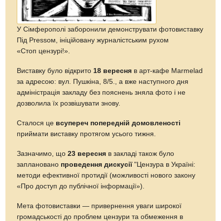
У Сімферополі заборонили демонструвати фотовиставку
Під Pressом, ініційовану журналістським рухом
«Стоп цензурі!».
Виставку було відкрито
18 вересня
в арт-кафе Marmelad
за адресою: вул. Пушкіна, 8/5., а вже наступного дня
адміністрація закладу без пояснень зняла фото і не
дозволила їх розвішувати знову.
Сталося це
всупереч попередній домовленості
приймати виставку протягом усього тижня.
Зазначимо, що
23 вересня
в закладі також було
заплановано
проведення дискусії
"Цензура в Україні:
методи ефективної протидії (можливості нового закону
«Про доступ до публічної інформації»).
Мета фотовиставки — привернення уваги широкої
громадськості до проблем цензури та обмеження в