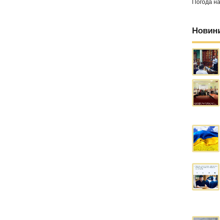
Погода н
Новин