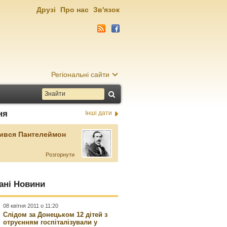
Друзі
Про нас
Зв'язок
Регіональні сайти
ня
Інші дати
ився Пантелеймон
Розгорнути
ані Новини
08 квітня 2011 о 11:20
Слідом за Донецьком 12 дітей з
отруєнням госпіталізували у