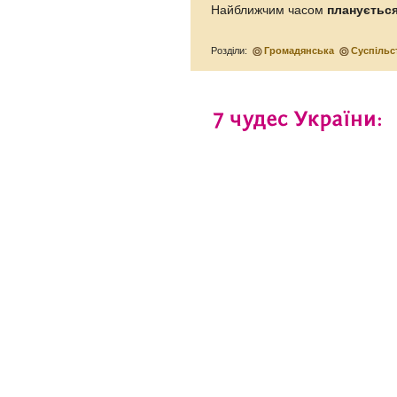
Найближчим часом
планується
Розділи:
Громадянська
Суспільс