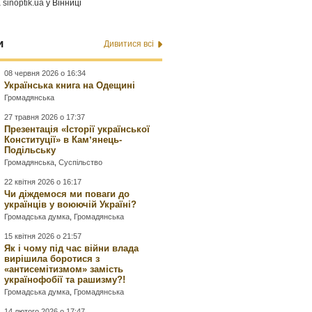
а
sinoptik.ua
у Вінниці
и
Дивитися всі
08 червня 2026 о 16:34
Українська книга на Одещині
Громадянська
27 травня 2026 о 17:37
Презентація «Історії української
Конституції» в Камʼянець-
Подільську
Громадянська
,
Суспільство
22 квітня 2026 о 16:17
Чи діждемося ми поваги до
українців у воюючій Україні?
Громадська думка
,
Громадянська
15 квітня 2026 о 21:57
Як і чому під час війни влада
вирішила боротися з
«антисемітизмом» замість
українофобії та рашизму?!
Громадська думка
,
Громадянська
14 лютого 2026 о 17:47