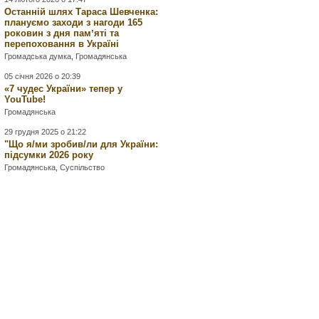
Останній шлях Тараса Шевченка:
плануємо заходи з нагоди 165
роковин з дня памʼяті та
перепоховання в Україні
Громадська думка
,
Громадянська
05 січня 2026 о 20:39
«7 чудес України» тепер у
YouTube!
Громадянська
29 грудня 2025 о 21:22
"Що я/ми зробив/ли для України:
підсумки 2026 року
Громадянська
,
Суспільство