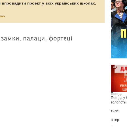
 впровадити проект у всіх українських школах.
тво
Погода
Погода у
вологість:
тиск:
вітер: