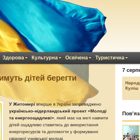
Здорова
Культурна
Освічена
Туристична
7 серп
имуть дітей берегти
Народ
Куліш
У Житомирі
вперше в Україні запроваджено
українсько-нідерландський проект «Молоді
Пов’яз
та енергоощадливі»
, який має на меті навчити
дітей ощадливо ставитись до використання
енергоресурсів та допомогти у формуванні
свідомої учнівської молоді.