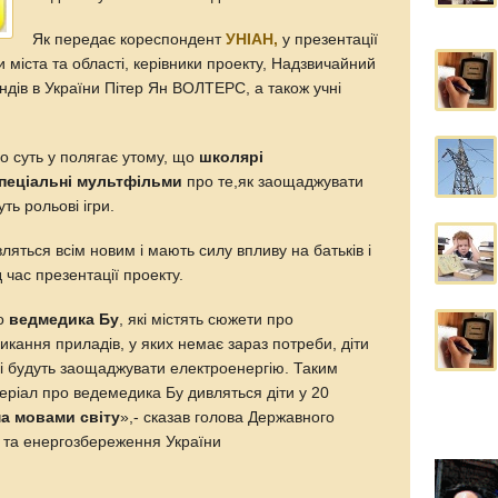
Як передає кореспондент
УНІАН,
у презентації
и міста та області, керівники проекту, Надзвичайний
дів в України Пітер Ян ВОЛТЕРС, а також учні
го суть у полягає утому, що
школярі
спеціальні мультфільми
про те,як заощаджувати
ть рольові ігри.
вляться всім новим і мають силу впливу на батьків і
 час презентації проекту.
ро
ведмедика Бу
, які містять сюжети про
кання приладів, у яких немає зараз потреби, діти
мі будуть заощаджувати електроенергію. Таким
еріал про ведемедика Бу дивляться діти у 20
ма мовами світу
»,- сказав голова Державного
і та енергозбереження України