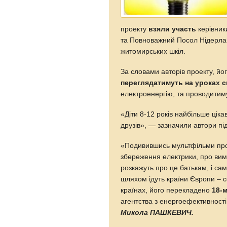
проекту
взяли участь
керівник
та Повноважний Посол Нідерлан
житомирських шкіл.
За словами авторів проекту, йо
переглядатимуть на уроках 
електроенергію, та проводитиму
«Діти 8-12 років найбільше ціка
друзів», — зазначили автори під
«Подивившись мультфільми п
збереження електрики, про вими
розкажуть про це батькам, і са
шляхом ідуть країни Європи – с
країнах, його перекладено
18-
агентства з енергоефективност
Микола ПАШКЕВИЧ.