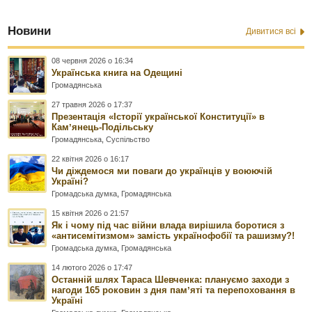
Новини
Дивитися всі
08 червня 2026 о 16:34
Українська книга на Одещині
Громадянська
27 травня 2026 о 17:37
Презентація «Історії української Конституції» в
Камʼянець-Подільську
Громадянська
,
Суспільство
22 квітня 2026 о 16:17
Чи діждемося ми поваги до українців у воюючій
Україні?
Громадська думка
,
Громадянська
15 квітня 2026 о 21:57
Як і чому під час війни влада вирішила боротися з
«антисемітизмом» замість українофобії та рашизму?!
Громадська думка
,
Громадянська
14 лютого 2026 о 17:47
Останній шлях Тараса Шевченка: плануємо заходи з
нагоди 165 роковин з дня памʼяті та перепоховання в
Україні