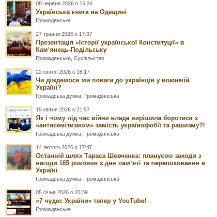
08 червня 2026 о 16:34
Українська книга на Одещині
Громадянська
27 травня 2026 о 17:37
Презентація «Історії української Конституції» в
Камʼянець-Подільську
Громадянська
,
Суспільство
22 квітня 2026 о 16:17
Чи діждемося ми поваги до українців у воюючій
Україні?
Громадська думка
,
Громадянська
15 квітня 2026 о 21:57
Як і чому під час війни влада вирішила боротися з
«антисемітизмом» замість українофобії та рашизму?!
Громадська думка
,
Громадянська
14 лютого 2026 о 17:47
Останній шлях Тараса Шевченка: плануємо заходи з
нагоди 165 роковин з дня памʼяті та перепоховання в
Україні
Громадська думка
,
Громадянська
05 січня 2026 о 20:39
«7 чудес України» тепер у YouTube!
Громадянська