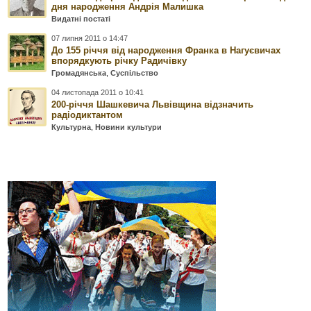
дня народження Андрія Малишка
Видатні постаті
07 липня 2011 о 14:47
До 155 річчя від народження Франка в Нагуєвичах
впорядкують річку Радичівку
Громадянська
,
Суспільство
04 листопада 2011 о 10:41
200-річчя Шашкевича Львівщина відзначить
радіодиктантом
Культурна
,
Новини культури