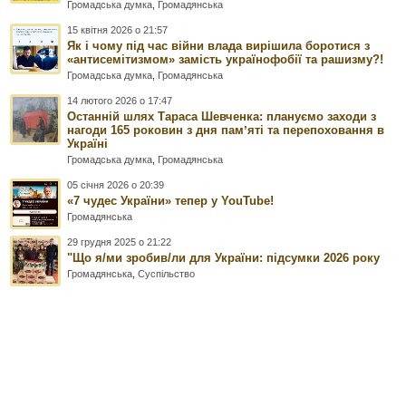
Громадська думка
,
Громадянська
15 квітня 2026 о 21:57
Як і чому під час війни влада вирішила боротися з
«антисемітизмом» замість українофобії та рашизму?!
Громадська думка
,
Громадянська
14 лютого 2026 о 17:47
Останній шлях Тараса Шевченка: плануємо заходи з
нагоди 165 роковин з дня памʼяті та перепоховання в
Україні
Громадська думка
,
Громадянська
05 січня 2026 о 20:39
«7 чудес України» тепер у YouTube!
Громадянська
29 грудня 2025 о 21:22
"Що я/ми зробив/ли для України: підсумки 2026 року
Громадянська
,
Суспільство