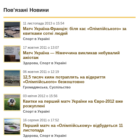
Пов’язані Новини
11 листопада 2013 о 15:54
Матч Україна-Франція: біля кас «Олімпійського» за
квитками сотні людей
Спорт в Україні
17 жовтня 2011 о 13:07
Матч Україна — Німеччина викликав небувалий
ажіотаж
Здорова
,
Спорт в Україні
06 жовтня 2011 о 12:19
12,5 тисяч киян потраплять на відкриття
«Олімпійського» безкоштовно
Громадянська
,
Суспільство
03 квітня 2012 о 15:56
Квитки на перший матч України на Євро-2012 вже
розкуплені
Спорт в Україні
16 серпня 2011 о 17:52
Перший матч на «Олімпійському» відбудеться 11
листопада
Здорова
,
Спорт в Україні