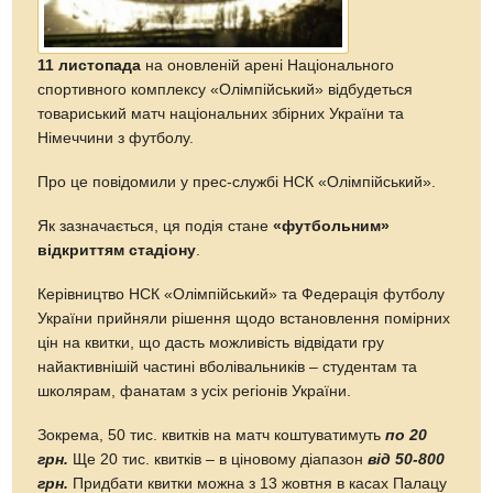
11 листопада
на оновленій арені Національного
спортивного комплексу «Олімпійський» відбудеться
товариський матч національних збірних України та
Німеччини з футболу.
Про це повідомили у прес-службі НСК «Олімпійський».
Як зазначається, ця подія стане
«футбольним»
відкриттям стадіону
.
Керівництво НСК «Олімпійський» та Федерація футболу
України прийняли рішення щодо встановлення помірних
цін на квитки, що дасть можливість відвідати гру
найактивнішій частині вболівальників – студентам та
школярам, фанатам з усіх регіонів України.
Зокрема, 50 тис. квитків на матч коштуватимуть
по 20
грн.
Ще 20 тис. квитків – в ціновому діапазон
від 50-800
грн.
Придбати квитки можна з 13 жовтня в касах Палацу