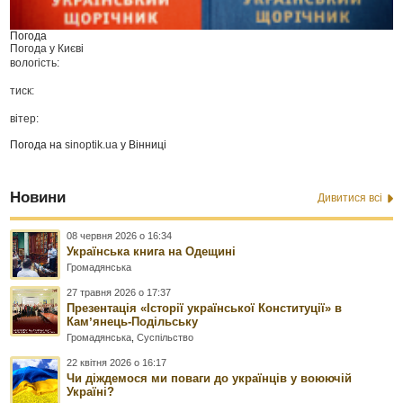
Погода
Погода у
Києві
вологість:
тиск:
вітер:
Погода на
sinoptik.ua
у Вінниці
Новини
Дивитися всі
08 червня 2026 о 16:34
Українська книга на Одещині
Громадянська
27 травня 2026 о 17:37
Презентація «Історії української Конституції» в
Камʼянець-Подільську
Громадянська
,
Суспільство
22 квітня 2026 о 16:17
Чи діждемося ми поваги до українців у воюючій
Україні?