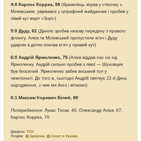
4:0 Карлос Корреа, 58
(бразилець зіграв у стіночку з
Мілевським, увірвався у штрафний майданчик і пробив у
лівий кут воріт «Зорі»)
5:0 Дуду, 62
(Даніло зробив низову передачу з правого
флангу, Алієв та Мілевський пропустили м'яч і Дуду
ударом в дотик поклав м'яч у правий кут)
6:0 Андрій Ярмоленко, 75
(Алієв віддав пас на хід
Ярмоленку. Андрій сильно пробив з лівої — Шуховцев
був безсилий. Ярмоленко забив восьмий гол у
чемпіонаті. До того ж, сьогодні Андрій святкує 22-й День
народження, з чим ми його і вітаємо)
6:1 Максим Ігоревич Білий, 89
Попередження:
Лукас Тесак, 45; Олександр Алієв, 67;
Карлос Корреа, 70
Джерело:
ТСН
Розділи:
Здорова
Спорт в Україні