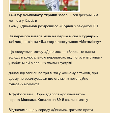
14-й тур
чемпіонату України
завершився феєричним
матчем у Києві, в
якому
«Динамо»
розтрощило
«Зорю»
з рахунком 6:1.
Ця перемога вивела киян на перше місце у
турнірній
таблиці
, оскільки
«Шахтар» поступився «Металісту»
.
Що стосується матчу «Динамо» — «Зоря», то кияни
володіли колосальною перевагою, яку почали втілювати
у забиті м'ячі з перших хвилин зустрічі.
Динамівці забили по три м'ячі у кожному з таймів, при
цьому не реалізувавши ще стільки ж потенційно
гольових моментів.
А футболістам «Зорі» вдалося «розпечатати»
ворота
Максима Коваля
на 89-й хвилині матчу.
Відзначимо, що у середу «Динамо» гратиме проти