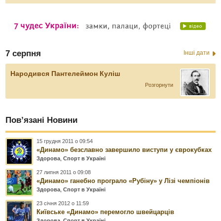
7 серпня
Інші дати
Народився Пантелеймон Куліш
Розгорнути
Пов’язані Новини
15 грудня 2011 о 09:54
«Динамо» безславно завершило виступи у єврокубках
Здорова
,
Спорт в Україні
27 липня 2011 о 09:08
«Динамо» ганебно програло «Рубіну» у Лізі чемпіонів
Здорова
,
Спорт в Україні
23 січня 2012 о 11:59
Київське «Динамо» перемогло швейцарців
Здорова
,
Спорт в Україні