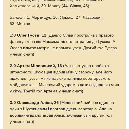
Хомченовський, 39. Мадоу (44. Сілюк, 46)
Запасні:
1. Мартищук, 16. Ярмаш, 27. Лазарович,
53. Мягков
1:0 Олег Гусєв, 12
(Даніло Сілва прострілив з правого
флангу і м'яч від Максима Білого потрапив до Гусєва. А
Олег з кількох метрів не промахнувся. Другий гол Гусєва
у чемпіонаті)
2:0 Артем Мілевський, 16
(Алієв потужно пробив зі
штрафного. Шуховцев відбив м'яч у сторону, але його
підхопив Гусєв і м'яко навісив на лінію воротарського
майданчика — Мілевський ударом в дотик відправив м'яч
у сітку. Третій гол Артема у чемпіонаті)
3:0 Олександр Алієв, 26
(Мілевський вийшов один на
один з Шуховцевим і програв дуель воротарю. Але на
добиванні вдало зіграв Алієв, забивши свій другий гол
у чемпіонаті)