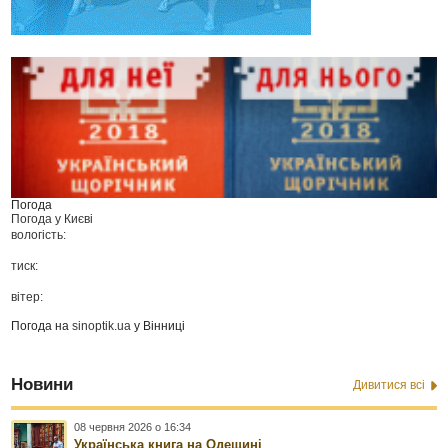
Погода
Погода у
Києві
вологість:
тиск:
вітер:
Погода на
sinoptik.ua
у Вінниці
Новини
Дивитися всі
08 червня 2026 о 16:34
Українська книга на Одещині