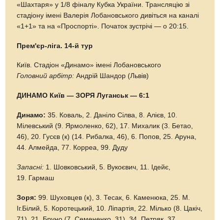
«Шахтаря» у 1/8 фіналу Кубка України. Трансляцію зі
стадіону імені Валерія Лобановського дивіться на каналі
«1+1» та на «Проспорті». Початок зустрічі — о 20:15.
Прем'єр-ліга. 14-й тур
Київ. Стадіон «Динамо» імені Лобановського
Головний арбітр:
Андрій Шандор (Львів)
ДИНАМО Київ — ЗОРЯ Луганськ — 6:1
Динамо:
35. Коваль, 2. Даніло Сілва, 8. Алієв, 10.
Мілевський (9. Ярмоленко, 62), 17. Михалик (3. Бетао,
46), 20. Гусєв (к) (14. Рибалка, 46), 6. Попов, 25. Аруна,
44. Алмейда, 77. Корреа, 99. Дуду
Запасні:
1. Шовковський, 5. Вукоєвич, 11. Ідейє,
19. Гармаш
Зоря:
99. Шуховцев (к), 3. Тесак, 6. Каменюка, 25. М.
Іг.Білий, 5. Коротецький, 10. Ліпартія, 22. Мілько (8. Цакіч,
71), 21. Бруно (7. Семененко, 31), 34. Петряк, 37.