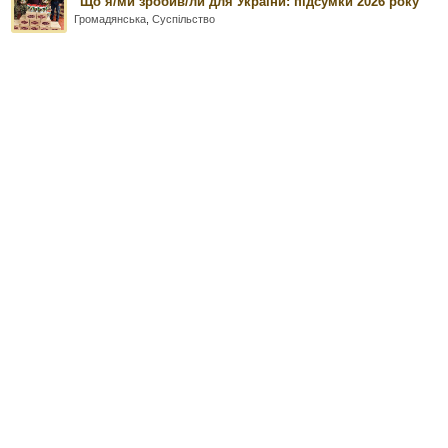
"Що я/ми зробив/ли для України: підсумки 2026 року
Громадянська
,
Суспільство