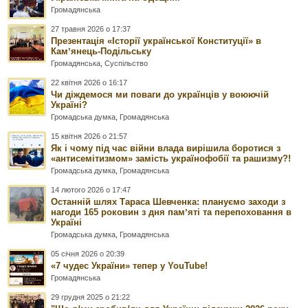
Громадянська
27 травня 2026 о 17:37
Презентація «Історії української Конституції» в
Камʼянець-Подільську
Громадянська
,
Суспільство
22 квітня 2026 о 16:17
Чи діждемося ми поваги до українців у воюючій
Україні?
Громадська думка
,
Громадянська
15 квітня 2026 о 21:57
Як і чому під час війни влада вирішила боротися з
«антисемітизмом» замість українофобії та рашизму?!
Громадська думка
,
Громадянська
14 лютого 2026 о 17:47
Останній шлях Тараса Шевченка: плануємо заходи з
нагоди 165 роковин з дня памʼяті та перепоховання в
Україні
Громадська думка
,
Громадянська
05 січня 2026 о 20:39
«7 чудес України» тепер у YouTube!
Громадянська
29 грудня 2025 о 21:22