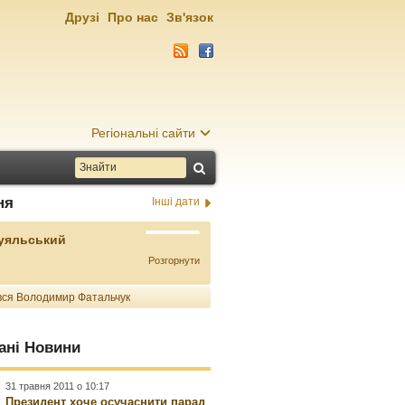
Друзі
Про нас
Зв'язок
Регіональні сайти
ня
Інші дати
Буяльський
Розгорнути
ся Володимир Фатальчук
ані Новини
31 травня 2011 о 10:17
Президент хоче осучаснити парад