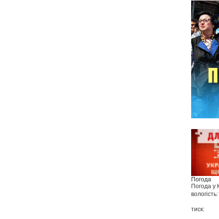
Погода
Погода у
вологість:
тиск: