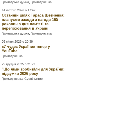
Громадська думка
,
Громадянська
14 лютого 2026 о 17:47
Останній шлях Тараса Шевченка:
плануємо заходи з нагоди 165
роковин з дня памʼяті та
перепоховання в Україні
Громадська думка
,
Громадянська
05 січня 2026 о 20:39
«7 чудес України» тепер у
YouTube!
Громадянська
29 грудня 2025 о 21:22
"Що я/ми зробив/ли для України:
підсумки 2026 року
Громадянська
,
Суспільство