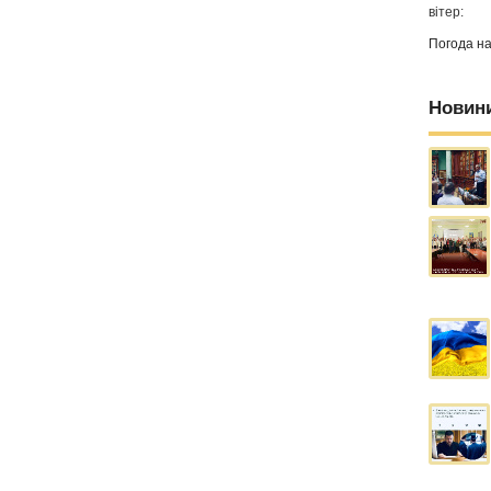
вітер:
Погода н
Новин