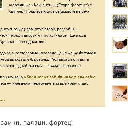
заповідника «Кам’янець» (Стара фортеця) у
Кам’янці-Подільському, повідомили в прес-
ентаризацію) пам'яток історії, розробити
’язок перед майбутніми поколіннями. Це наша
підкреслив Глава держави.
вдалою реставрацію, проведену кілька років тому в
треба врахувати фахівцям. Реставрацією мають
 є відповідний досвід», – сказав Президент.
 сильних злив
обвалилася зовнішня кам’яна стіна
теці — нині вежа перебуває в аварійному стані.
тво