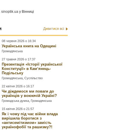
а
sinoptik.ua
у Вінниці
и
Дивитися всі
08 червня 2026 о 16:34
Українська книга на Одещині
Громадянська
27 травня 2026 о 17:37
Презентація «Історії української
Конституції» в Камʼянець-
Подільську
Громадянська
,
Суспільство
22 квітня 2026 о 16:17
Чи діждемося ми поваги до
українців у воюючій Україні?
Громадська думка
,
Громадянська
15 квітня 2026 о 21:57
Як і чому під час війни влада
вирішила боротися з
«антисемітизмом» замість
українофобії та рашизму?!