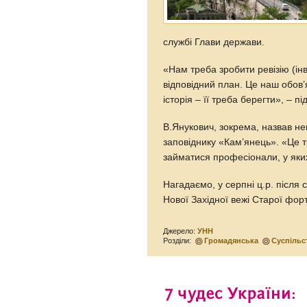
службі Глави держави.
«Нам треба зробити ревізію (інв
відповідний план. Це наш обов
історія – її треба берегти», – 
В.Янукович, зокрема, назвав не
заповіднику «Кам’янець». «Це 
займатися професіонали, у яких
Нагадаємо, у серпні ц.р. після
Нової Західної вежі Старої фор
Джерело:
УНН
Розділи:
Громадянська
Суспільс