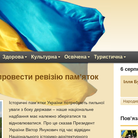
Здорова
Культурна
Освічена
Туристична
6 серп
провести ревізію пам'яток
Ілля 
Народив
Історичні пам’ятки України потребують пильної
уваги з боку держави – наше національне
надбання має належно зберігатися та
Пов’яз
відновлюватися. Про це сказав Президент
України Віктор Янукович під час відвідин
Національного історико-архітектурного