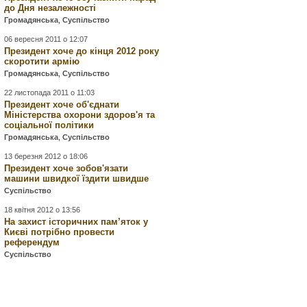
до Дня незалежності
Громадянська
,
Суспільство
06 вересня 2011 о 12:07
Президент хоче до кінця 2012 року
скоротити армію
Громадянська
,
Суспільство
22 листопада 2011 о 11:03
Президент хоче об'єднати
Міністерства охорони здоров'я та
соціальної політики
Громадянська
,
Суспільство
13 березня 2012 о 18:06
Президент хоче зобов'язати
машини швидкої їздити швидше
Суспільство
18 квітня 2012 о 13:56
На захист історичних пам’яток у
Києві потрібно провести
референдум
Суспільство